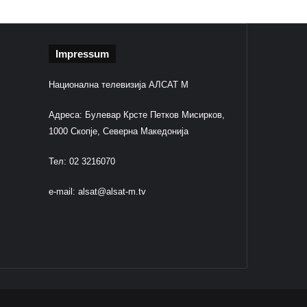
Impressum
Национална телевизија АЛСАТ М
Адреса: Булевар Крсте Петков Мисирков,
1000 Скопје, Северна Македонија
Тел: 02 3216070
e-mail:
alsat@alsat-m.tv