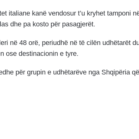
tet italiane kanë vendosur t’u kryhet tamponi n
las dhe pa kosto për pasagjerët.
eri në 48 orë, periudhë në të cilën udhëtarët d
 ose destinacionin e tyre.
, edhe për grupin e udhëtarëve nga Shqipëria q