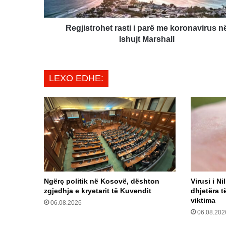
Ishujt
Marshall
Regjistrohet rasti i parë me koronavirus n
Ishujt Marshall
LEXO EDHE:
Ngërç politik në Kosovë, dështon
Virusi i Ni
zgjedhja e kryetarit të Kuvendit
dhjetëra t
viktima
06.08.2026
06.08.202