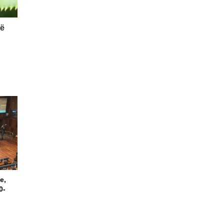
të
e,
0-