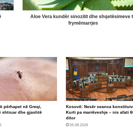
frymëmarrjes
ë
Aloe Vera kundër sinozitit dhe shqetësimeve 
frymëmarrjes
lit përhapet në Greqi,
Kosovë: Nesër seanca konstituiv
ë shtruar dhe gjashtë
Kurti pa marrëveshje – nis afati 6
ditor
6
05.08.2026