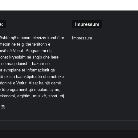
e:
Impressum
është një stacion televiziv kombëtar
Impressum
eton në të gjithë territorin e
së së Veriut. Programimi i tij
ohet kryesisht në shqip dhe herë
 në maqedonisht, bazuar në
t evropiane të informacionit që
të nxisin bashkëjetesën shumetnike
oninë e Veriut. Alsat ka një gamë
 të programimit që mbulon: lajme,
 ekonomi, argëtim, muzikë, sport, etj.
ebook
YouTube
Instagram