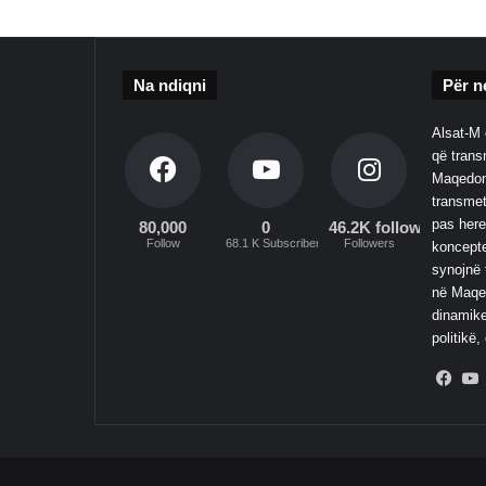
Na ndiqni
Për n
Alsat-M 
që transm
Maqedoni
transmet
pas here
80,000
0
46.2K followers
Follow
68.1 K Subscribers
Followers
koncepte
synojnë 
në Maqed
dinamike
politikë,
Fac