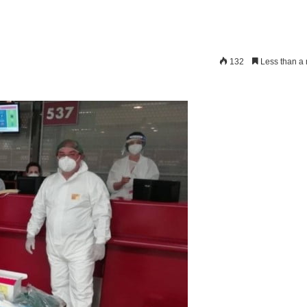
132
Less than a 