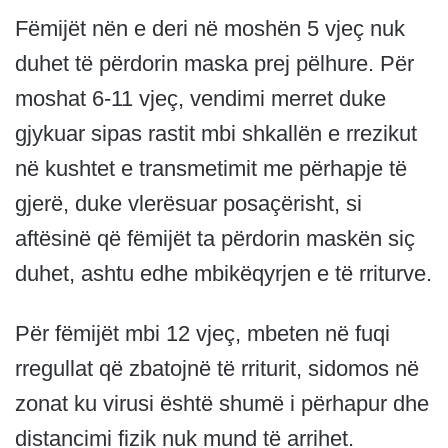
Fëmijët nën e deri në moshën 5 vjeç nuk
duhet të përdorin maska prej pëlhure. Për
moshat 6-11 vjeç, vendimi merret duke
gjykuar sipas rastit mbi shkallën e rrezikut
në kushtet e transmetimit me përhapje të
gjerë, duke vlerësuar posaçërisht, si
aftësinë që fëmijët ta përdorin maskën siç
duhet, ashtu edhe mbikëqyrjen e të rriturve.
Për fëmijët mbi 12 vjeç, mbeten në fuqi
rregullat që zbatojnë të rriturit, sidomos në
zonat ku virusi është shumë i përhapur dhe
distancimi fizik nuk mund të arrihet.