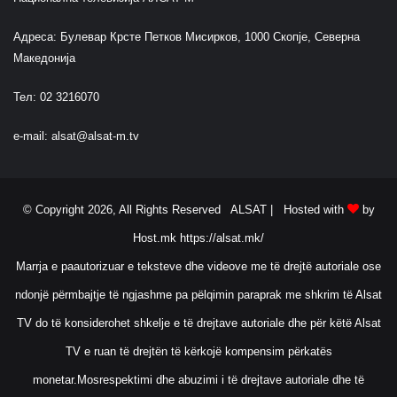
Адреса: Булевар Крсте Петков Мисирков, 1000 Скопје, Северна
Македонија
Тел: 02 3216070
e-mail:
alsat@alsat-m.tv
© Copyright 2026, All Rights Reserved ALSAT |
Hosted with
by
Host.mk
https://alsat.mk/
Marrja e paautorizuar e teksteve dhe videove me të drejtë autoriale ose
ndonjë përmbajtje të ngjashme pa pëlqimin paraprak me shkrim të Alsat
TV do të konsiderohet shkelje e të drejtave autoriale dhe për këtë Alsat
TV e ruan të drejtën të kërkojë kompensim përkatës
monetar.Mosrespektimi dhe abuzimi i të drejtave autoriale dhe të