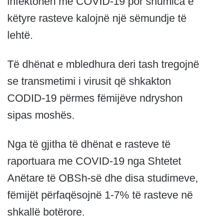
infektohen me COVID-19 por shumica e
këtyre rasteve kalojnë një sëmundje të
lehtë.
Të dhënat e mbledhura deri tash tregojnë
se transmetimi i virusit që shkakton
CODID-19 përmes fëmijëve ndryshon
sipas moshës.
Nga të gjitha të dhënat e rasteve të
raportuara me COVID-19 nga Shtetet
Anëtare të OBSh-së dhe disa studimeve,
fëmijët përfaqësojnë 1-7% të rasteve në
shkallë botërore.