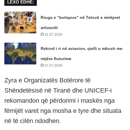
LEXO EDHE:
Rruga e “butiqeve” në Tetovë e mirëpret
artizanët
31.07.2026
Rekord i ri në aviacion, qielli u mbush me
mijëra fluturime
27.07.2026
Zyra e Organizatës Botërore të
Shëndetësisë në Tiranë dhe UNICEF-i
rekomandon që përdorimi i maskës nga
fëmijët varet nga mosha e tyre dhe situata
në të cilën ndodhen.