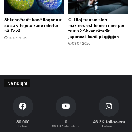
j
b
e
a
s
j
Shkencëtarët kanë llogaritur
Cili lloj transmisioni i
ë
t
se sa vite jete kanë mbetur
makinës është më i mirë për
e
j
në Tokë
trurin? Shkencëtarët
p
e
japonezë kanë përgjigjen
10.07.2026
a
t
08.07.2026
r
ë
t
m
i
a
s
s
ë
k
a
Na ndiqni
v
e
80,000
0
46.2K followers
Follow
68.1 K Subscribers
Followers