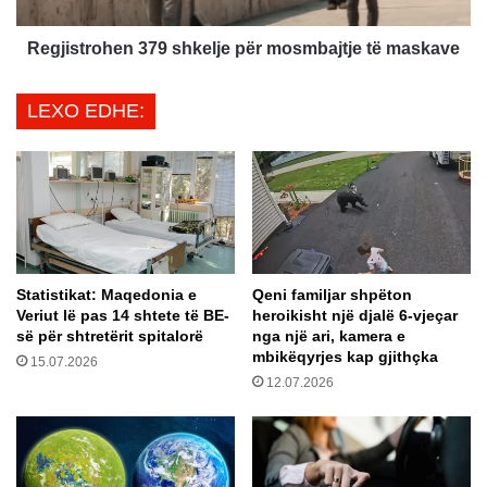
r
h
o
e
h
Regjistrohen 379 shkelje për mosmbajtje të maskave
q
e
j
n
LEXO EDHE:
e
3
n
7
e
9
k
s
ë
h
r
k
k
e
u
l
Statistikat: Maqedonia e
Qeni familjar shpëton
a
j
Veriut lë pas 14 shtete të BE-
heroikisht një djalë 6-vjeçar
r
e
së për shtretërit spitalorë
nga një ari, kamera e
n
p
mbikëqyrjes kap gjithçka
15.07.2026
g
ë
12.07.2026
a
r
n
m
j
o
ë
s
p
m