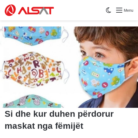
Switch skin
Menu
​Si dhe kur duhen përdorur
maskat nga fëmijët