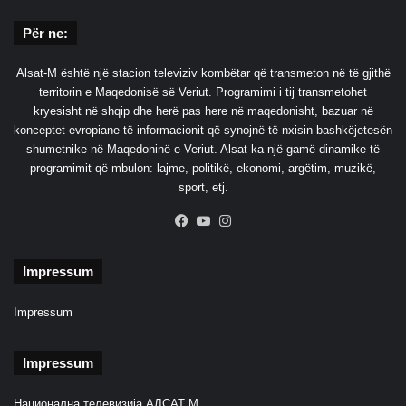
Për ne:
Alsat-M është një stacion televiziv kombëtar që transmeton në të gjithë
territorin e Maqedonisë së Veriut. Programimi i tij transmetohet
kryesisht në shqip dhe herë pas here në maqedonisht, bazuar në
konceptet evropiane të informacionit që synojnë të nxisin bashkëjetesën
shumetnike në Maqedoninë e Veriut. Alsat ka një gamë dinamike të
programimit që mbulon: lajme, politikë, ekonomi, argëtim, muzikë,
sport, etj.
Facebook
YouTube
Instagram
Impressum
Impressum
Impressum
Национална телевизија АЛСАТ М