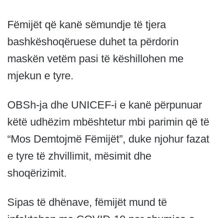
Fëmijët që kanë sëmundje të tjera
bashkëshoqëruese duhet ta përdorin
maskën vetëm pasi të këshillohen me
mjekun e tyre.
OBSh-ja dhe UNICEF-i e kanë përpunuar
këtë udhëzim mbështetur mbi parimin që të
“Mos Demtojmë Fëmijët”, duke njohur fazat
e tyre të zhvillimit, mësimit dhe
shoqërizimit.
Sipas të dhënave, fëmijët mund të