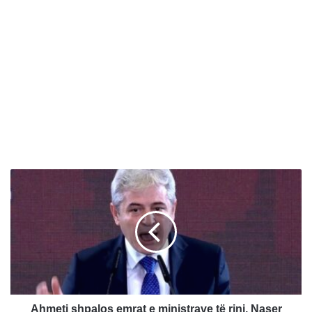
A
h
m
e
t
i
s
h
p
a
Ahmeti shpalos emrat e ministrave të rinj, Naser