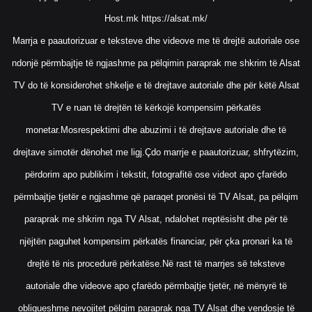
Host.mk
https://alsat.mk/
Marrja e paautorizuar e teksteve dhe videove me të drejtë autoriale ose
ndonjë përmbajtje të ngjashme pa pëlqimin paraprak me shkrim të Alsat
TV do të konsiderohet shkelje e të drejtave autoriale dhe për këtë Alsat
TV e ruan të drejtën të kërkojë kompensim përkatës
monetar.Mosrespektimi dhe abuzimi i të drejtave autoriale dhe të
drejtave simotër dënohet me ligj.Çdo marrje e paautorizuar, shfrytëzim,
përdorim apo publikim i tekstit, fotografitë ose videot apo çfarëdo
përmbajtje tjetër e ngjashme që paraqet pronësi të TV Alsat, pa pëlqim
paraprak me shkrim nga TV Alsat, ndalohet rreptësisht dhe për të
njëjtën paguhet kompensim përkatës financiar, për çka pronari ka të
drejtë të nis procedurë përkatëse.Në rast të marrjes së teksteve
autoriale dhe videove apo çfarëdo përmbajtje tjetër, në mënyrë të
obligueshme nevojitet pëlqim paraprak nga TV Alsat dhe vendosje të