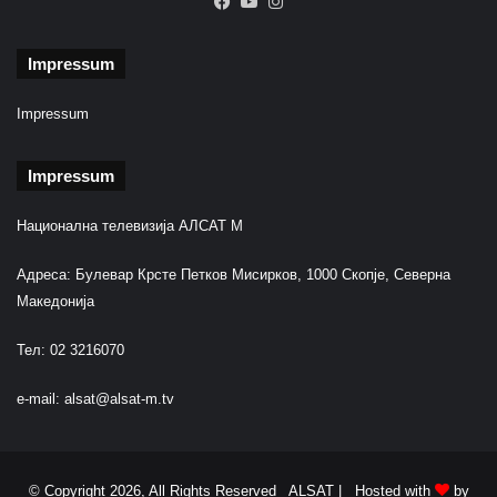
Facebook
YouTube
Instagram
Impressum
Impressum
Impressum
Национална телевизија АЛСАТ М
Адреса: Булевар Крсте Петков Мисирков, 1000 Скопје, Северна
Македонија
Тел: 02 3216070
e-mail:
alsat@alsat-m.tv
© Copyright 2026, All Rights Reserved ALSAT |
Hosted with
by