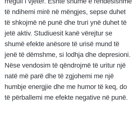
rregull i vjetër. Është shumë e rëndësishme
të ndihemi mirë në mëngjes, sepse duhet
të shkojmë në punë dhe truri ynë duhet të
jetë aktiv. Studiuesit kanë vërejtur se
shumë efekte anësore të urisë mund të
jenë të dëmshme, si lodhja dhe depresioni.
Nëse vendosim të qëndrojmë të uritur një
natë më parë dhe të zgjohemi me një
humbje energjie dhe me humor të keq, do
të përballemi me efekte negative në punë.