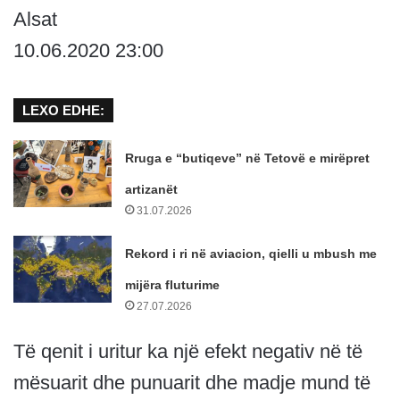
Alsat
10.06.2020 23:00
LEXO EDHE:
Rruga e “butiqeve” në Tetovë e mirëpret
artizanët
31.07.2026
Rekord i ri në aviacion, qielli u mbush me
mijëra fluturime
27.07.2026
Të qenit i uritur ka një efekt negativ në të
mësuarit dhe punuarit dhe madje mund të