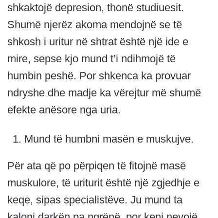
shkaktojë depresion, thonë studiuesit.
Shumë njerëz akoma mendojnë se të
shkosh i uritur në shtrat është një ide e
mire, sepse kjo mund t’i ndihmojë të
humbin peshë. Por shkenca ka provuar
ndryshe dhe madje ka vërejtur më shumë
efekte anësore nga uria.
Mund të humbni masën e muskujve.
Për ata që po përpiqen të fitojnë masë
muskulore, të uriturit është një zgjedhje e
keqe, sipas specialistëve. Ju mund ta
kaloni darkën pa ngrënë, por keni nevojë