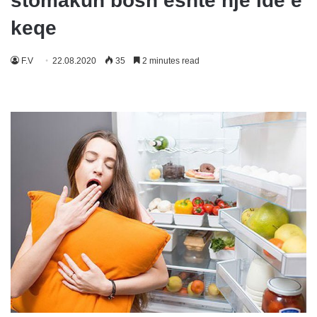
stomakun bosh është një ide e
keqe
F.V
22.08.2020
35
2 minutes read