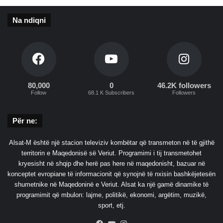
a
z
Na ndiqni
h
d
o
j
p
u
n
80,000
0
46.2K followers
Follow
68.1 K Subscribers
Followers
ë
n
s
Për ne:
i
n
Alsat-M është një stacion televiziv kombëtar që transmeton në të gjithë
o
territorin e Maqedonisë së Veriut. Programimi i tij transmetohet
t
kryesisht në shqip dhe herë pas here në maqedonisht, bazuar në
e
konceptet evropiane të informacionit që synojnë të nxisin bashkëjetesën
r
shumetnike në Maqedoninë e Veriut. Alsat ka një gamë dinamike të
programimit që mbulon: lajme, politikë, ekonomi, argëtim, muzikë,
sport, etj.