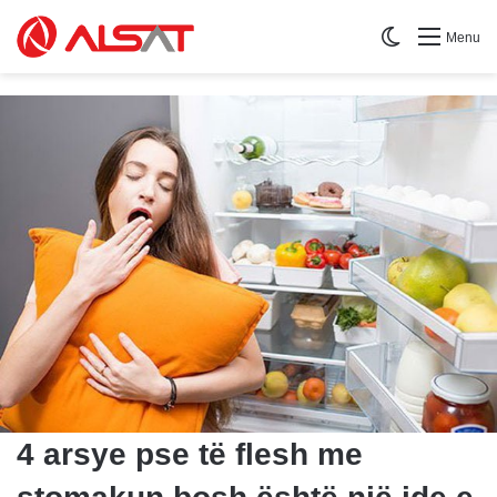
Switch skin
Menu
4 arsye pse të flesh me