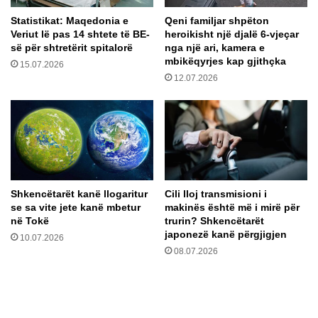
r
g
Statistikat: Maqedonia e
Qeni familjar shpëton
i
t
Veriut lë pas 14 shtete të BE-
heroikisht një djalë 6-vjeçar
n
o
së për shtretërit spitalorë
nga një ari, kamera e
j
O
mbikëqyrjes kap gjithçka
15.07.2026
,
r
12.07.2026
N
e
a
g
s
o
e
n
r
Z
i
b
Shkencëtarët kanë llogaritur
Cili lloj transmisioni i
e
se sa vite jete kanë mbetur
makinës është më i mirë për
r
në Tokë
trurin? Shkencëtarët
i
japonezë kanë përgjigjen
10.07.2026
d
08.07.2026
o
t
ë
v