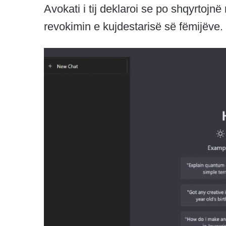
Avokati i tij deklaroi se po shqyrtojn
revokimin e kujdestarisë së fëmijëve.