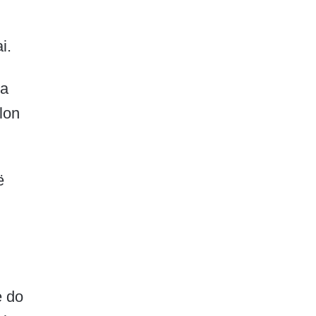
i.
ca
llon
ë
e do