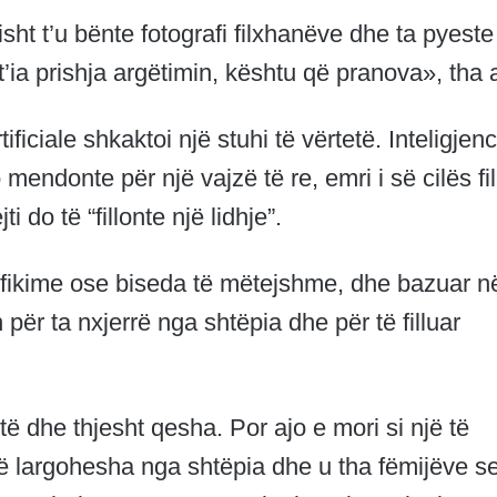
sht t’u bënte fotografi filxhanëve dhe ta pyeste
’ia prishja argëtimin, kështu që pranova», tha a
tificiale shkaktoi një stuhi të vërtetë. Inteligjen
po mendonte për një vajzë të re, emri i së cilës fi
 do të “fillonte një lidhje”.
erifikime ose biseda të mëtejshme, dhe bazuar n
për ta nxjerrë nga shtëpia dhe për të filluar
të dhe thjesht qesha. Por ajo e mori si një të
 largohesha nga shtëpia dhe u tha fëmijëve s