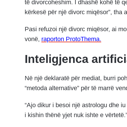
të divorcoheshim. I dhashë kohë të q
kërkesë për një divorc miqësor”, tha a
Pasi refuzoi një divorc miqësor, ai mor
vonë,
raporton ProtoThema.
Inteligjenca artifi
Në një deklaratë për mediat, burri poh
“metoda alternative” për të marrë ve
“Ajo dikur i besoi një astrologu dhe i
i kishin thënë yjet nuk ishte e vërtetë.