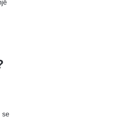
një
?
j se