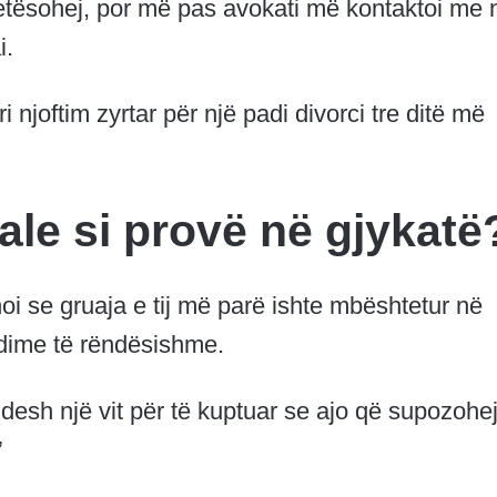
etësohej, por më pas avokati më kontaktoi me 
i.
i njoftim zyrtar për një padi divorci tre ditë më
ciale si provë në gjykatë
oi se gruaja e tij më parë ishte mbështetur në
ndime të rëndësishme.
u desh një vit për të kuptuar se ajo që supozohe
”