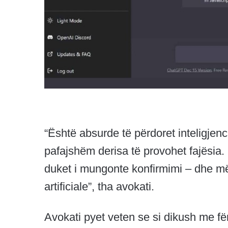
“Është absurde të përdoret inteligjenca
pafajshëm derisa të provohet fajësia.
duket i mungonte konfirmimi – dhe më p
artificiale”, tha avokati.
Avokati pyet veten se si dikush me fëm