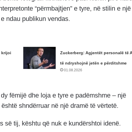
terpretonte “përmbajtjen” e tyre, në stilin e një
s e ndau publikun vendas.
 krijoi
Zuckerberg: Agjentët personalë të A
të ndryshojnë jetën e përditshme
01.08.2026
ka dy fëmijë dhe loja e tyre e padëmshme – një
 – është shndërruar në një dramë të vërtetë.
s së tij, kështu që nuk e kundërshtoi idenë.