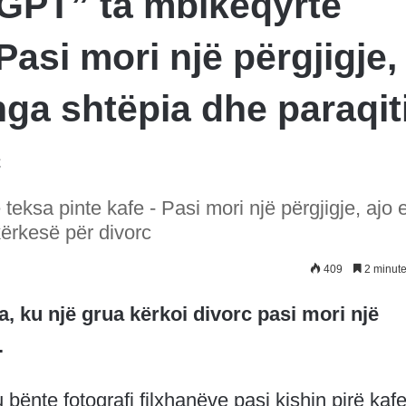
 GPT” ta mbikëqyrte
Pasi mori një përgjigje,
nga shtëpia dhe paraqit
c
teksa pinte kafe - Pasi mori një përgjigje, ajo 
kërkesë për divorc
409
2 minute
a, ku një grua kërkoi divorc pasi mori një
.
 bënte fotografi filxhanëve pasi kishin pirë kafe