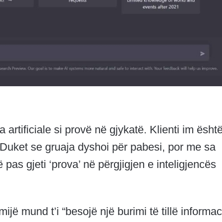
 artificiale si provë në gjykatë. Klienti im është
 Duket se gruaja dyshoi për pabesi, por me sa
as gjeti ‘prova’ në përgjigjen e inteligjencës
ijë mund t’i “besojë një burimi të tillë informac