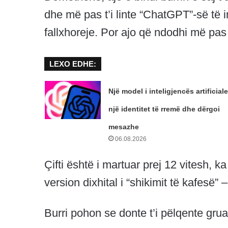
dhe më pas t’i linte “ChatGPT”-së të in
fallxhoreje. Por ajo që ndodhi më pa
LEXO EDHE:
Një model i inteligjencës artificiale
një identitet të rremë dhe dërgoi
mesazhe
06.08.2026
Çifti është i martuar prej 12 vitesh, 
version dixhital i “shikimit të kafesë”
Burri pohon se donte t’i pëlqente grua