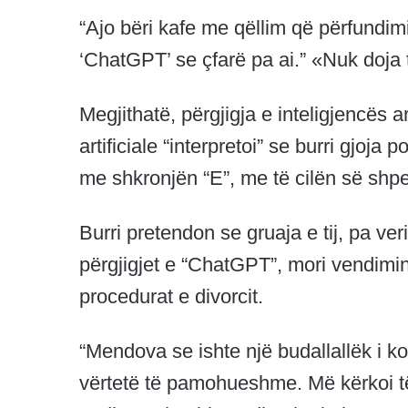
“Ajo bëri kafe me qëllim që përfundimi
‘ChatGPT’ se çfarë pa ai.” «Nuk doja t
Megjithatë, përgjigja e inteligjencës ar
artificiale “interpretoi” se burri gjoja 
me shkronjën “E”, me të cilën së shpejti
Burri pretendon se gruaja e tij, pa v
përgjigjet e “ChatGPT”, mori vendimin 
procedurat e divorcit.
“Mendova se ishte një budallallëk i ko
vërtetë të pamohueshme. Më kërkoi të