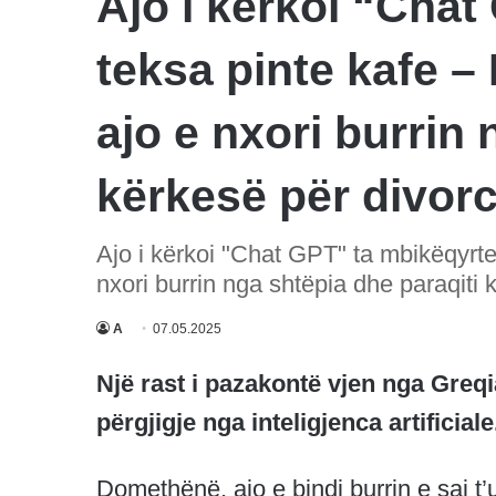
Ajo i kërkoi “Chat
teksa pinte kafe – 
ajo e nxori burrin 
kërkesë për divor
Ajo i kërkoi "Chat GPT" ta mbikëqyrte 
nxori burrin nga shtëpia dhe paraqiti 
A
07.05.2025
Një rast i pazakontë vjen nga Greqi
përgjigje nga inteligjenca artificiale
Domethënë, ajo e bindi burrin e saj t’u