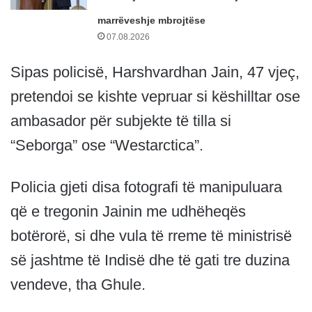
marrëveshje mbrojtëse
07.08.2026
Sipas policisë, Harshvardhan Jain, 47 vjeç,
pretendoi se kishte vepruar si këshilltar ose
ambasador për subjekte të tilla si
“Seborga” ose “Westarctica”.
Policia gjeti disa fotografi të manipuluara
që e tregonin Jainin me udhëheqës
botërorë, si dhe vula të rreme të ministrisë
së jashtme të Indisë dhe të gati tre duzina
vendeve, tha Ghule.