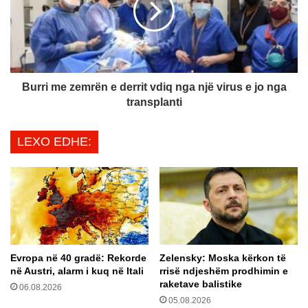
d
i
a
m
e
e
r
z
a
e
d
m
Burri me zemrën e derrit vdiq nga një virus e jo nga
h
r
transplanti
ë
ë
s
n
LEXO EDHE:
,
e
O
d
l
e
i
r
v
r
e
i
i
t
r
v
Evropa në 40 gradë: Rekorde
Zelensky: Moska kërkon të
a
d
në Austri, alarm i kuq në Itali
rrisë ndjeshëm prodhimin e
p
i
raketave balistike
ë
06.08.2026
q
05.08.2026
r
n