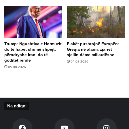
b
g
a
a
l
n
l
j
M
ë
a
v
k
i
Trump: Ngushtica e Hormuzit
Flakët pushtojnë Evropën:
h
r
do të hapet shumë shpejt,
Greqia në alarm, zjarret
a
u
përndryshe Irani do të
sjellin dëme miliardëshe
ç
s
goditet rëndë
04.08.2026
e
e
05.08.2026
v
j
i
o
t
n
g
a
t
Na ndiqni
r
a
n
s