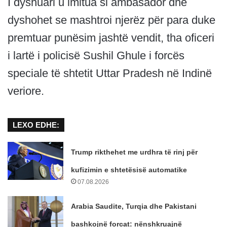
I dyshuari u imitua si ambasador dhe
dyshohet se mashtroi njerëz për para duke
premtuar punësim jashtë vendit, tha oficeri
i lartë i policisë Sushil Ghule i forcës
speciale të shtetit Uttar Pradesh në Indinë
veriore.
LEXO EDHE:
Trump rikthehet me urdhra të rinj për
kufizimin e shtetësisë automatike
07.08.2026
Arabia Saudite, Turqia dhe Pakistani
bashkojnë forcat: nënshkruajnë