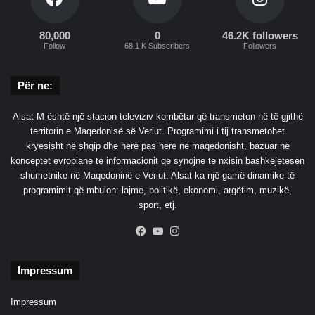
p
l
a
80,000
0
46.2K followers
Follow
68.1 K Subscribers
Followers
n
t
i
Për ne:
Alsat-M është një stacion televiziv kombëtar që transmeton në të gjithë
territorin e Maqedonisë së Veriut. Programimi i tij transmetohet
kryesisht në shqip dhe herë pas here në maqedonisht, bazuar në
konceptet evropiane të informacionit që synojnë të nxisin bashkëjetesën
shumetnike në Maqedoninë e Veriut. Alsat ka një gamë dinamike të
programimit që mbulon: lajme, politikë, ekonomi, argëtim, muzikë,
sport, etj.
Facebook
YouTube
Instagram
Impressum
Impressum