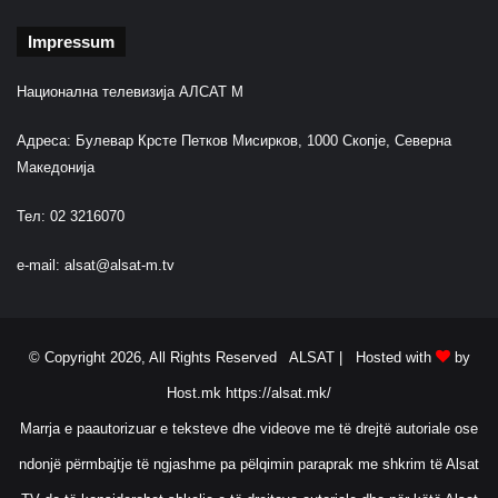
Impressum
Национална телевизија АЛСАТ М
Адреса: Булевар Крсте Петков Мисирков, 1000 Скопје, Северна
Македонија
Тел: 02 3216070
e-mail:
alsat@alsat-m.tv
© Copyright 2026, All Rights Reserved ALSAT |
Hosted with
by
Host.mk
https://alsat.mk/
Marrja e paautorizuar e teksteve dhe videove me të drejtë autoriale ose
ndonjë përmbajtje të ngjashme pa pëlqimin paraprak me shkrim të Alsat