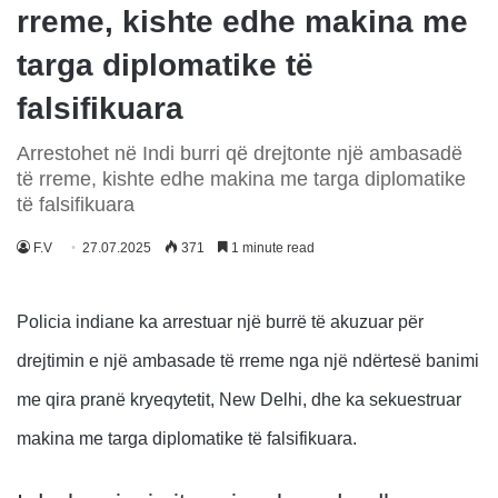
rreme, kishte edhe makina me
targa diplomatike të
falsifikuara
Arrestohet në Indi burri që drejtonte një ambasadë
të rreme, kishte edhe makina me targa diplomatike
të falsifikuara
F.V
27.07.2025
371
1 minute read
Policia indiane ka arrestuar një burrë të akuzuar për
drejtimin e një ambasade të rreme nga një ndërtesë banimi
me qira pranë kryeqytetit, New Delhi, dhe ka sekuestruar
makina me targa diplomatike të falsifikuara.