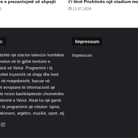
e e prezantojmë së shpejti
t’i lënë Prishtinës një stadium m
6
13.07.2026
e:
Impressum
është një stacion televiziv kombëtar
Impressum
eton në të gjithë territorin e
së së Veriut. Programimi i tij
ohet kryesisht në shqip dhe herë
 në maqedonisht, bazuar në
t evropiane të informacionit që
të nxisin bashkëjetesën shumetnike
oninë e Veriut. Alsat ka një gamë
 të programimit që mbulon: lajme,
 ekonomi, argëtim, muzikë, sport, etj.
ebook
YouTube
Instagram