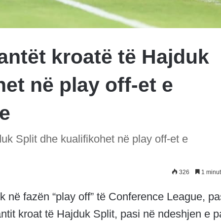
ntët kroatë të Hajduk
het në play off-et e
e
k Split dhe kualifikohet në play off-et e
326
1 minut
rik në fazën “play off” të Conference League, pa
ntit kroat të Hajduk Split, pasi në ndeshjen e p