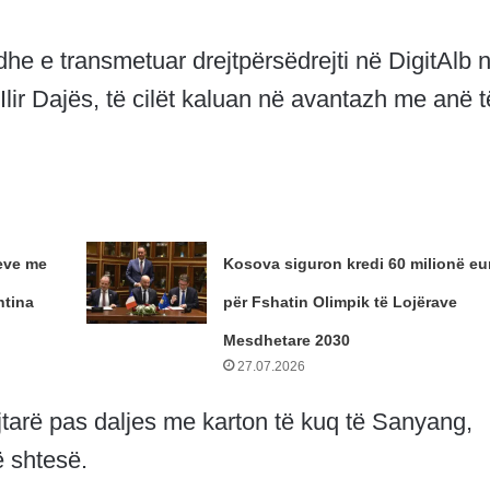
he e transmetuar drejtpërsëdrejti në DigitAlb n
lir Dajës, të cilët kaluan në avantazh me anë t
eve me
Kosova siguron kredi 60 milionë eu
htina
për Fshatin Olimpik të Lojërave
Mesdhetare 2030
27.07.2026
jtarë pas daljes me karton të kuq të Sanyang,
ë shtesë.