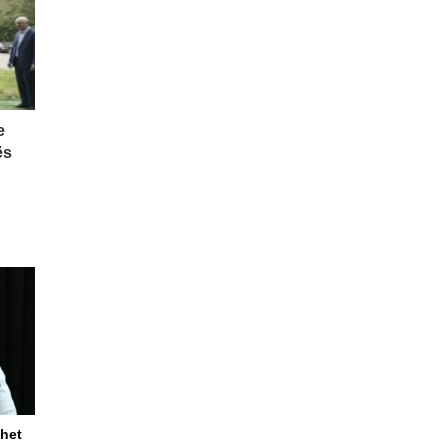
e
ës
uhet