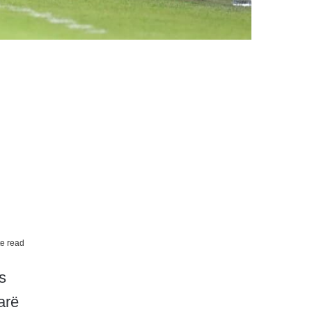
e read
s
arë