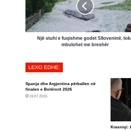
fuqishme
godet
Slloveninë,
toka
mbulohet
me
breshër
Një stuhi e fuqishme godet Slloveninë, tok
mbulohet me breshër
LEXO EDHE:
Spanja dhe Argjentina përballen në
finalen e Botërorit 2026
19.07.2026
Krasniqi: