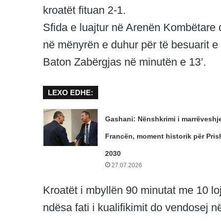
kroatët fituan 2-1.
Sfida e luajtur në Arenën Kombëtare d
në mënyrën e duhur për të besuarit e I
Baton Zabërgjas në minutën e 13’.
LEXO EDHE:
Gashani: Nënshkrimi i marrëveshj
Francën, moment historik për Pris
2030
27.07.2026
Kroatët i mbyllën 90 minutat me 10 lo
ndësa fati i kualifikimit do vendosej n