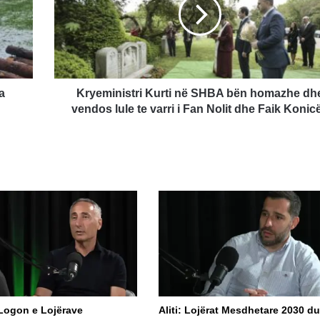
SHBA
bën
homazhe
dhe
vendos
lule
te
a
Kryeministri Kurti në SHBA bën homazhe dh
varri
vendos lule te varri i Fan Nolit dhe Faik Konic
i
Fan
Nolit
dhe
Faik
Konicës
 Logon e Lojërave
​Aliti: Lojërat Mesdhetare 2030 d