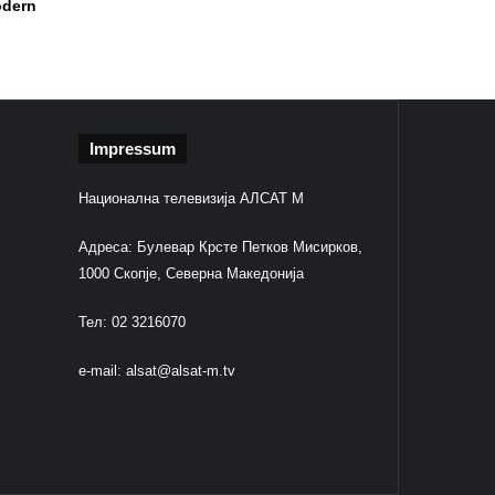
odern
Impressum
Национална телевизија АЛСАТ М
Адреса: Булевар Крсте Петков Мисирков,
1000 Скопје, Северна Македонија
Тел: 02 3216070
e-mail:
alsat@alsat-m.tv