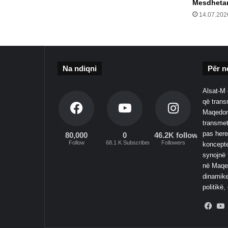
Mesdhetar
14.07.202
Na ndiqni
Për n
Alsat-M 
që transm
Maqedoni
transmet
pas here
80,000
0
46.2K followers
Follow
68.1 K Subscribers
Followers
koncepte
synojnë 
në Maqed
dinamike
politikë,
Fac