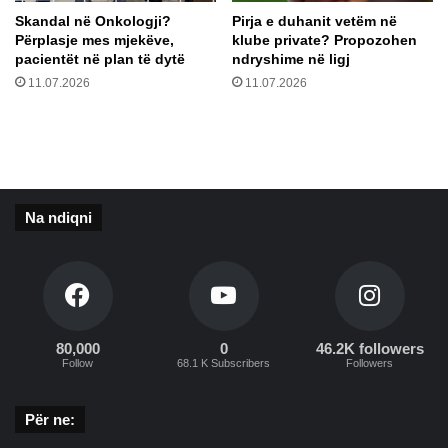
c
n
Skandal në Onkologji?
Pirja e duhanit vetëm në
i
ë
Përplasje mes mjekëve,
klube private? Propozohen
o
e
pacientët në plan të dytë
ndryshime në ligj
n
p
11.07.2026
11.07.2026
ë
r
s
i
Na ndiqni
80,000
0
46.2K followers
Follow
68.1 K Subscribers
Followers
Për ne: