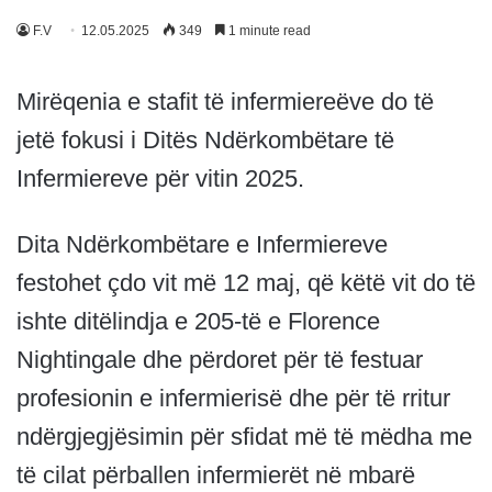
F.V
12.05.2025
349
1 minute read
Mirëqenia e stafit të infermiereëve do të
jetë fokusi i Ditës Ndërkombëtare të
Infermiereve për vitin 2025.
Dita Ndërkombëtare e Infermiereve
festohet çdo vit më 12 maj, që këtë vit do të
ishte ditëlindja e 205-të e Florence
Nightingale dhe përdoret për të festuar
profesionin e infermierisë dhe për të rritur
ndërgjegjësimin për sfidat më të mëdha me
të cilat përballen infermierët në mbarë