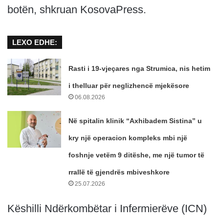
botën, shkruan KosovaPress.
LEXO EDHE:
Rasti i 19-vjeçares nga Strumica, nis hetim
i thelluar për neglizhencë mjekësore
06.08.2026
Në spitalin klinik “Axhibadem Sistina” u
kry një operacion kompleks mbi një
foshnje vetëm 9 ditëshe, me një tumor të
rrallë të gjendrës mbiveshkore
25.07.2026
Këshilli Ndërkombëtar i Infermierëve (ICN)