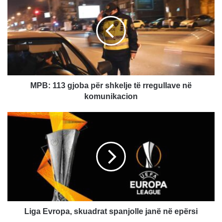
P
B
:
1
1
3
g
j
o
MPB: 113 gjoba për shkelje të rregullave në
b
komunikacion
a
p
L
ë
i
r
g
s
a
h
E
k
v
e
r
l
o
j
p
e
a
Liga Evropa, skuadrat spanjolle janë në epërsi
t
,