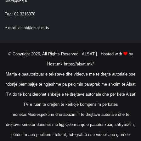
Македонија
Тел: 02 3216070
e-mail:
alsat@alsat-m.tv
© Copyright 2026, All Rights Reserved ALSAT |
Hosted with
by
Host.mk
https://alsat.mk/
Marrja e paautorizuar e teksteve dhe videove me të drejtë autoriale ose
ndonjë përmbajtje të ngjashme pa pëlqimin paraprak me shkrim të Alsat
TV do të konsiderohet shkelje e të drejtave autoriale dhe për këtë Alsat
TV e ruan të drejtën të kërkojë kompensim përkatës
monetar.Mosrespektimi dhe abuzimi i të drejtave autoriale dhe të
drejtave simotër dënohet me ligj.Çdo marrje e paautorizuar, shfrytëzim,
përdorim apo publikim i tekstit, fotografitë ose videot apo çfarëdo