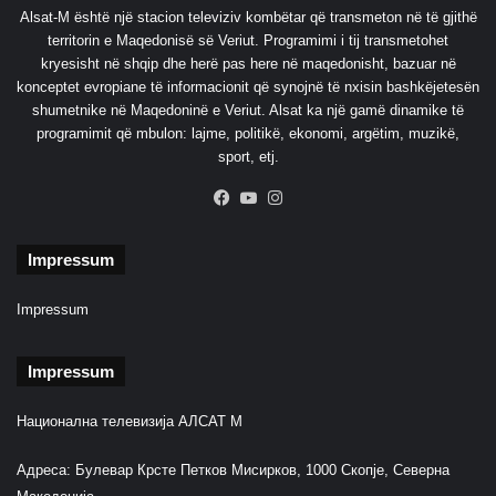
Alsat-M është një stacion televiziv kombëtar që transmeton në të gjithë
territorin e Maqedonisë së Veriut. Programimi i tij transmetohet
kryesisht në shqip dhe herë pas here në maqedonisht, bazuar në
konceptet evropiane të informacionit që synojnë të nxisin bashkëjetesën
shumetnike në Maqedoninë e Veriut. Alsat ka një gamë dinamike të
programimit që mbulon: lajme, politikë, ekonomi, argëtim, muzikë,
sport, etj.
Facebook
YouTube
Instagram
Impressum
Impressum
Impressum
Национална телевизија АЛСАТ М
Адреса: Булевар Крсте Петков Мисирков, 1000 Скопје, Северна