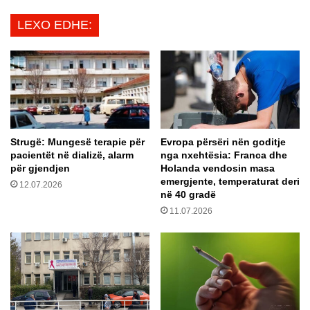
ë
s
LEXO EDHE:
r
k
r
u
e
a
g
d
u
r
l
a
l
t
a
s
Strugë: Mungesë terapie për
Evropa përsëri nën goditje
v
p
pacientët në dializë, alarm
nga nxehtësia: Franca dhe
e
a
për gjendjen
Holanda vendosin masa
n
n
emergjente, temperaturat deri
12.07.2026
ë
j
në 40 gradë
k
o
11.07.2026
o
l
m
l
u
e
n
j
i
a
k
n
a
ë