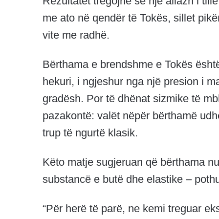
Rezultatet tregojnë se një aliazh i ti
me ato në qendër të Tokës, sillet pikë
vite me radhë.
Bërthama e brendshme e Tokës është pë
hekuri, i ngjeshur nga një presion i m
gradësh. Por të dhënat sizmike të mb
pazakontë: valët nëpër bërthamë udh
trup të ngurtë klasik.
Këto matje sugjeruan që bërthama nuk s
substancë e butë dhe elastike – pothu
“Për herë të parë, ne kemi treguar ek