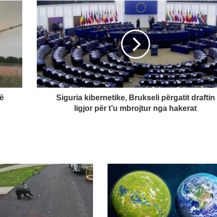
Siguria
kibernetike,
Brukseli
përgatit
draftin
ligjor
për
t’u
mbrojtur
nga
ë
Siguria kibernetike, Brukseli përgatit draftin
hakerat
ligjor për t’u mbrojtur nga hakerat