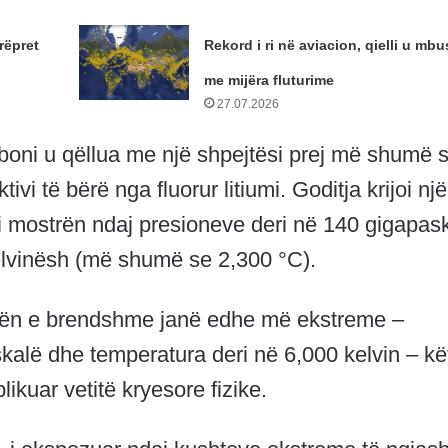
rëpret
Rekord i ri në aviacion, qielli u mb
me mijëra fluturime
27.07.2026
boni u qëllua me një shpejtësi prej më shumë 
vi të bërë nga fluorur litiumi. Goditja krijoi një
i mostrën ndaj presioneve deri në 140 gigapas
elvinësh (më shumë se 2,300 °C).
mën e brendshme janë edhe më ekstreme –
kalë dhe temperatura deri në 6,000 kelvin – kë
ikuar vetitë kryesore fizike.