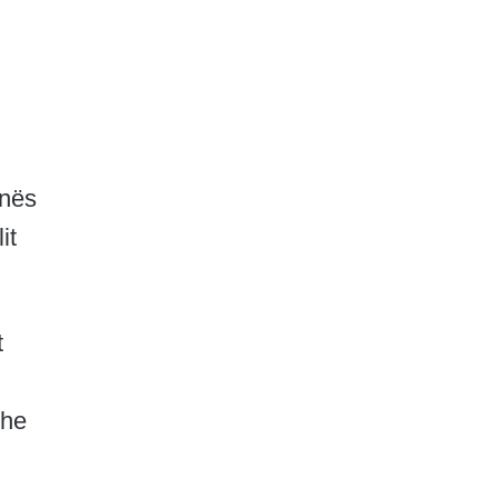
inës
it
t
dhe