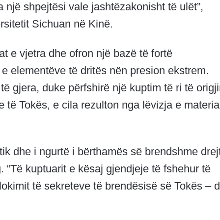
jë shpejtësi vale jashtëzakonisht të ulët”,
rsitetit Sichuan në Kinë.
e vjetra dhe ofron një bazë të fortë
n e elementëve të dritës nën presion ekstrem.
 gjera, duke përfshirë një kuptim të ri të origj
ë Tokës, e cila rezulton nga lëvizja e material
tik dhe i ngurtë i bërthamës së brendshme drej
 “Të kuptuarit e kësaj gjendjeje të fshehur të
llokimit të sekreteve të brendësisë së Tokës – 