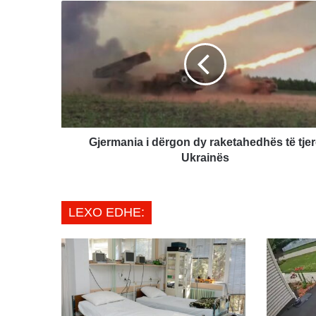
Gjermania
i
dërgon
dy
raketahedhës
të
tjerë
Ukrainës
Gjermania i dërgon dy raketahedhës të tjer
Ukrainës
LEXO EDHE: