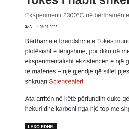
Tokës i habit shke
Eksperimenti 2300°C në bërthamën e 
A
06.01.2026
Bërthama e brendshme e Tokës mund t
plotësisht e lëngshme, por diku në m
eksperimentalisht ekzistencën e një g
të materies – një gjendje që sillet pjes
shkruan
Sciencealert
.
Ata arritën në këtë përfundim duke që
hekuri dhe karboni nga një top me shpe
LEXO EDHE: