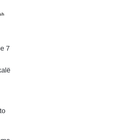
ush
se 7
kalë
to