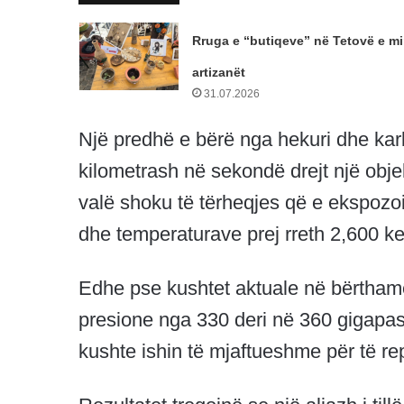
Rruga e “butiqeve” në Tetovë e mi
artizanët
31.07.2026
Një predhë e bërë nga hekuri dhe kar
kilometrash në sekondë drejt një objekti
valë shoku të tërheqjes që e ekspozo
dhe temperaturave prej rreth 2,600 k
Edhe pse kushtet aktuale në bërtha
presione nga 330 deri në 360 gigapas
kushte ishin të mjaftueshme për të repl