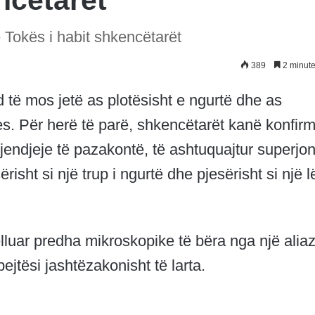
ncëtarët
Tokës i habit shkencëtarët
389
2 minute
ë mos jetë as plotësisht e ngurtë dhe as
es. Për herë të parë, shkencëtarët kanë konfir
jendjeje të pazakontë, të ashtuquajtur superjo
ërisht si një trup i ngurtë dhe pjesërisht si një l
lluar predha mikroskopike të bëra nga një alia
jtësi jashtëzakonisht të larta.