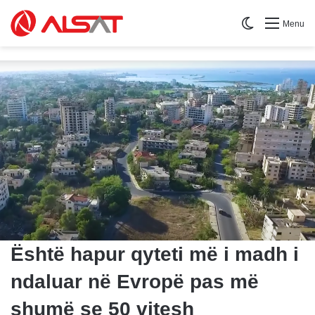
Switch skin
Menu
Është hapur qyteti më i madh i
ndaluar në Evropë pas më
shumë se 50 vitesh