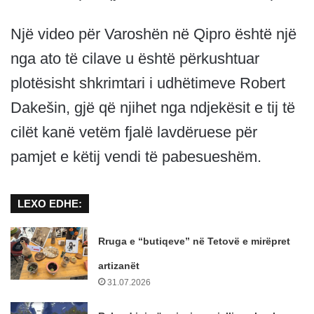
Një video për Varoshën në Qipro është një
nga ato të cilave u është përkushtuar
plotësisht shkrimtari i udhëtimeve Robert
Dakešin, gjë që njihet nga ndjekësit e tij të
cilët kanë vetëm fjalë lavdëruese për
pamjet e këtij vendi të pabesueshëm.
LEXO EDHE:
Rruga e “butiqeve” në Tetovë e mirëpret
artizanët
31.07.2026