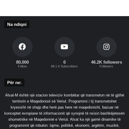
r
e
m
m
b
i
y
n
Na ndiqni
t
‘
j
e
e
p
t
i
k
’
80,000
0
46.2K followers
t
Follow
68.1 K Subscribers
Followers
ë
s
h
Për ne:
a
h
Alsat-M është një stacion televiziv kombëtar që transmeton në të gjithë
u
territorin e Maqedonisë së Veriut. Programimi i tij transmetohet
t
kryesisht në shqip dhe herë pas here në maqedonisht, bazuar në
,
konceptet evropiane të informacionit që synojnë të nxisin bashkëjetesën
1
shumetnike në Maqedoninë e Veriut. Alsat ka një gamë dinamike të
5
programimit që mbulon: lajme, politikë, ekonomi, argëtim, muzikë,
0