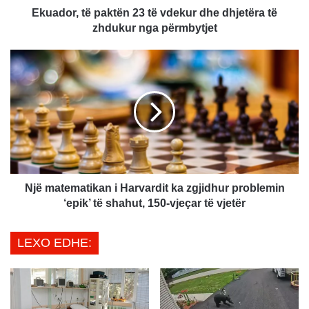
ë
Ekuador, të paktën 23 të vdekur dhe dhjetëra të
p
zhdukur nga përmbytjet
a
k
N
t
j
ë
ë
n
m
2
a
3
t
t
e
ë
m
v
a
d
t
Një matematikan i Harvardit ka zgjidhur problemin
e
i
‘epik’ të shahut, 150-vjeçar të vjetër
k
k
u
a
LEXO EDHE:
r
n
d
i
h
H
e
a
d
r