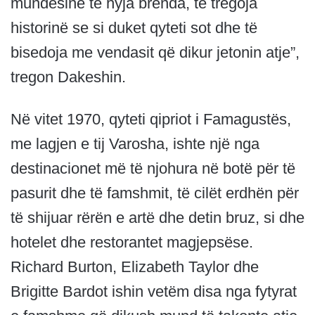
mundësinë të hyja brenda, të tregoja
historinë se si duket qyteti sot dhe të
bisedoja me vendasit që dikur jetonin atje”,
tregon Dakeshin.
Në vitet 1970, qyteti qipriot i Famagustës,
me lagjen e tij Varosha, ishte një nga
destinacionet më të njohura në botë për të
pasurit dhe të famshmit, të cilët erdhën për
të shijuar rërën e artë dhe detin bruz, si dhe
hotelet dhe restorantet magjepsëse.
Richard Burton, Elizabeth Taylor dhe
Brigitte Bardot ishin vetëm disa nga fytyrat