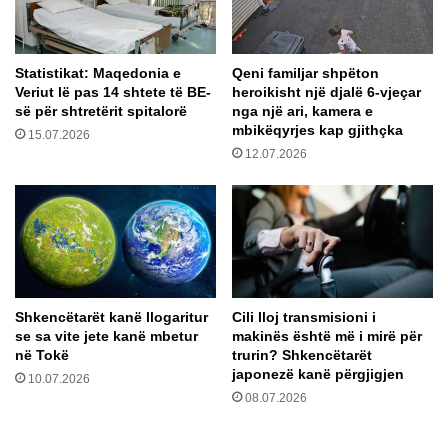
h
v
j
a
e
r
Statistikat: Maqedonia e
Qeni familjar shpëton
t
d
Veriut lë pas 14 shtete të BE-
heroikisht një djalë 6-vjeçar
ë
i
së për shtretërit spitalorë
nga një ari, kamera e
r
t
mbikëqyrjes kap gjithçka
15.07.2026
a
k
12.07.2026
t
a
ë
z
z
g
h
j
d
i
u
d
k
h
u
u
Shkencëtarët kanë llogaritur
Cili lloj transmisioni i
r
r
se sa vite jete kanë mbetur
makinës është më i mirë për
n
p
në Tokë
trurin? Shkencëtarët
g
r
japonezë kanë përgjigjen
10.07.2026
a
o
08.07.2026
p
b
ë
l