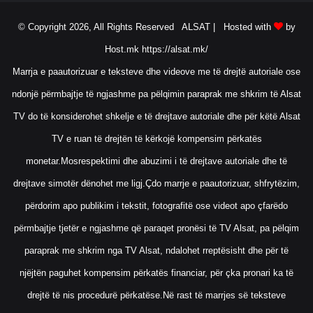
© Copyright 2026, All Rights Reserved ALSAT |
Hosted with
by
Host.mk
https://alsat.mk/
Marrja e paautorizuar e teksteve dhe videove me të drejtë autoriale ose
ndonjë përmbajtje të ngjashme pa pëlqimin paraprak me shkrim të Alsat
TV do të konsiderohet shkelje e të drejtave autoriale dhe për këtë Alsat
TV e ruan të drejtën të kërkojë kompensim përkatës
monetar.Mosrespektimi dhe abuzimi i të drejtave autoriale dhe të
drejtave simotër dënohet me ligj.Çdo marrje e paautorizuar, shfrytëzim,
përdorim apo publikim i tekstit, fotografitë ose videot apo çfarëdo
përmbajtje tjetër e ngjashme që paraqet pronësi të TV Alsat, pa pëlqim
paraprak me shkrim nga TV Alsat, ndalohet rreptësisht dhe për të
njëjtën paguhet kompensim përkatës financiar, për çka pronari ka të
drejtë të nis procedurë përkatëse.Në rast të marrjes së teksteve