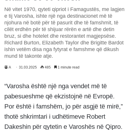
Në vitet 1970, qyteti qipriot i Famagustës, me lagjen
e tij Varosha, ishte një nga destinacionet më të
njohura në botë për të pasurit dhe të famshmit, të
cilët erdhën për të shijuar rërën e artë dhe detin
bruz, si dhe hotelet dhe restorantet magjepsëse.
Richard Burton, Elizabeth Taylor dhe Brigitte Bardot
ishin vetëm disa nga fytyrat e famshme që dikush
mund të takonte atje.
A
31.03.2025
485
1 minute read
“Varosha është një nga vendet më të
pabesueshme që ekzistojnë në Evropë.
Por është i famshëm, jo ​​për asgjë të mirë,”
thotë shkrimtari i udhëtimeve Robert
Dakeshin për qytetin e Varoshës në Qipro.