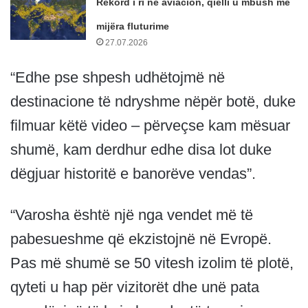
Rekord i ri në aviacion, qielli u mbush me
mijëra fluturime
27.07.2026
“Edhe pse shpesh udhëtojmë në
destinacione të ndryshme nëpër botë, duke
filmuar këtë video – përveçse kam mësuar
shumë, kam derdhur edhe disa lot duke
dëgjuar historitë e banorëve vendas”.
“Varosha është një nga vendet më të
pabesueshme që ekzistojnë në Evropë.
Pas më shumë se 50 vitesh izolim të plotë,
qyteti u hap për vizitorët dhe unë pata