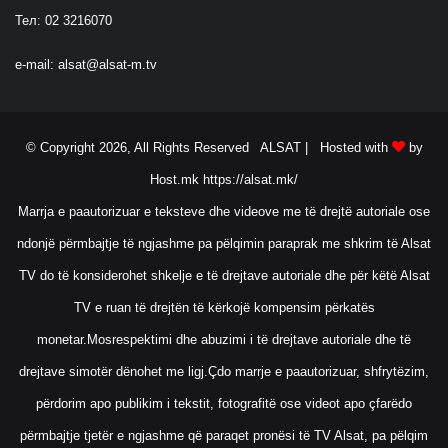
’
Тел: 02 3216070
e-mail:
alsat@alsat-m.tv
© Copyright 2026, All Rights Reserved ALSAT |
Hosted with
by
Host.mk
https://alsat.mk/
Marrja e paautorizuar e teksteve dhe videove me të drejtë autoriale ose
ndonjë përmbajtje të ngjashme pa pëlqimin paraprak me shkrim të Alsat
TV do të konsiderohet shkelje e të drejtave autoriale dhe për këtë Alsat
TV e ruan të drejtën të kërkojë kompensim përkatës
monetar.Mosrespektimi dhe abuzimi i të drejtave autoriale dhe të
drejtave simotër dënohet me ligj.Çdo marrje e paautorizuar, shfrytëzim,
përdorim apo publikim i tekstit, fotografitë ose videot apo çfarëdo
përmbajtje tjetër e ngjashme që paraqet pronësi të TV Alsat, pa pëlqim