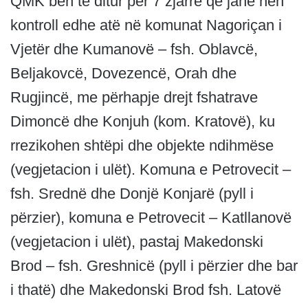
QMK bën të ditur për 7 zjarre që janë nën
kontroll edhe atë në komunat Nagoriçan i
Vjetër dhe Kumanovë – fsh. Oblavcë,
Beljakovcë, Dovezencë, Orah dhe
Rugjincë, me përhapje drejt fshatrave
Dimoncë dhe Konjuh (kom. Kratovë), ku
rrezikohen shtëpi dhe objekte ndihmëse
(vegjetacion i ulët). Komuna e Petrovecit –
fsh. Srednë dhe Donjë Konjarë (pyll i
përzier), komuna e Petrovecit – Katllanovë
(vegjetacion i ulët), pastaj Makedonski
Brod – fsh. Greshnicë (pyll i përzier dhe bar
i thatë) dhe Makedonski Brod fsh. Latovë