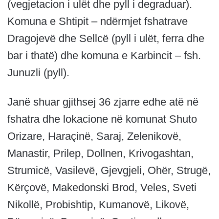
(vegjetacion i ulët dhe pyll i degraduar).
Komuna e Shtipit – ndërmjet fshatrave
Dragojevë dhe Sellcë (pyll i ulët, ferra dhe
bar i thatë) dhe komuna e Karbincit – fsh.
Junuzli (pyll).
Janë shuar gjithsej 36 zjarre edhe atë në
fshatra dhe lokacione në komunat Shuto
Orizare, Haraçinë, Saraj, Zelenikovë,
Manastir, Prilep, Dollnen, Krivogashtan,
Strumicë, Vasilevë, Gjevgjeli, Ohër, Strugë,
Kërçovë, Makedonski Brod, Veles, Sveti
Nikollë, Probishtip, Kumanovë, Likovë,