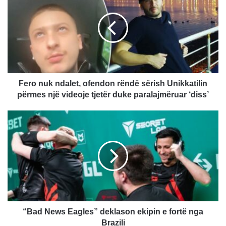
r
o
n
u
k
n
d
a
Fero nuk ndalet, ofendon rëndë sërish Unikkatilin
l
përmes një videoje tjetër duke paralajmëruar ‘diss’
e
t
“
,
B
o
a
f
d
e
N
n
e
d
w
o
s
n
E
r
a
“Bad News Eagles” deklason ekipin e fortë nga
ë
g
Brazili