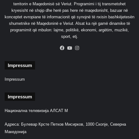
territorin e Maqedonisë së Veriut. Programimi i tij transmetohet
u
kryesisht në shqip dhe herë pas here në maqedonisht, bazuar në
k
konceptet evropiane të informacionit që synojnë të nxisin bashkëjetesën
e
shumetnike në Maqedoninë e Veriut. Alsat ka një gamë dinamike të
p
programimit që mbulon: lajme, politikë, ekonomi, argëtim, muzikë,
a
sport, etj.
r
a
Facebook
YouTube
Instagram
l
a
j
Impressum
m
ë
Impressum
r
u
Impressum
a
r
‘
Национална телевизија АЛСАТ М
d
i
Адреса: Булевар Крсте Петков Мисирков, 1000 Скопје, Северна
s
Македонија
s