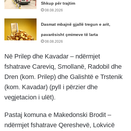
Shkup për trajtim
08.08.2026
Dasmat mbajnë gjallë tregun e arit,
pavarësisht çmimeve të larta
08.08.2026
Në Prilep dhe Kavadar – ndërmjet
fshatrave Careviq, Smollanë, Radobil dhe
Dren (kom. Prilep) dhe Galishtë e Trstenik
(kom. Kavadar) (pyll i përzier dhe
vegjetacion i ulët).
Pastaj komuna e Makedonski Brodit –
ndërmjet fshatrave Qereshevë, Lokvicë