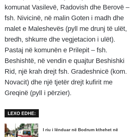
komunat Vasilevë, Radovish dhe Berovë –
fsh. Nivicinë, në malin Goten i madh dhe
malet e Maleshevës (pyll me drunj të ulët,
bredh, shkurre dhe vegjetacion i ulët).
Pastaj në komunën e Prilepit – fsh.
Beshishtë, në vendin e quajtur Beshishki
Rid, një krah drejt fsh. Gradeshnicë (kom.
Novacit) dhe një tjetër drejt kufirit me
Greqinë (pyll i përzier).
LEXO EDHE:
I riu i lënduar në Bodrum kthehet në