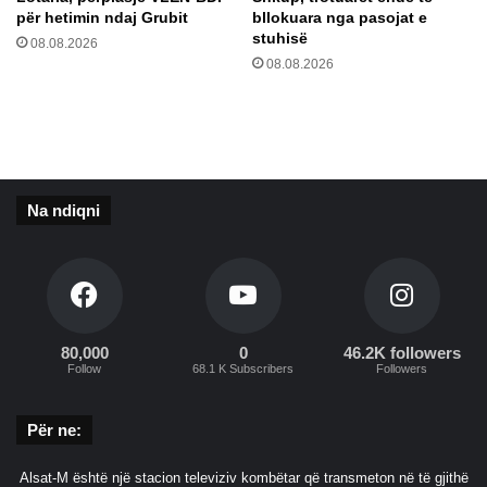
ë
r
për hetimin ndaj Grubit
bllokuara nga pasojat e
r
t
stuhisë
08.08.2026
m
ë
08.08.2026
e
n
s
g
n
a
j
B
ë
r
v
a
i
Na ndiqni
z
d
i
e
l
o
i
j
e
t
80,000
0
46.2K followers
j
Follow
68.1 K Subscribers
Followers
e
t
Për ne:
ë
r
Alsat-M është një stacion televiziv kombëtar që transmeton në të gjithë
d