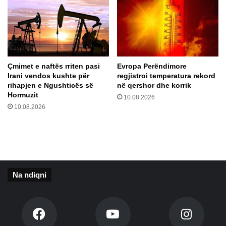
e
m
n
e
j
c
ë
i
k
v
a
i
Çmimet e naftës rriten pasi
Evropa Perëndimore
m
l
Irani vendos kushte për
regjistroi temperatura rekord
i
ë
rihapjen e Ngushticës së
në qershor dhe korrik
o
n
Hormuzit
10.08.2026
n
ë
10.08.2026
i
U
d
k
h
r
e
a
b
i
i
n
Na ndiqni
e
ë
n
n
ë
a