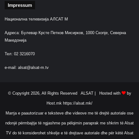
Impressum
Национална телевизија АЛСАТ М
Адреса: Булевар Крсте Петков Мисирков, 1000 Скопје, Северна
Македонија
Тел: 02 3216070
e-mail:
alsat@alsat-m.tv
© Copyright 2026, All Rights Reserved ALSAT |
Hosted with
by
Host.mk
https://alsat.mk/
Marrja e paautorizuar e teksteve dhe videove me të drejtë autoriale ose
ndonjë përmbajtje të ngjashme pa pëlqimin paraprak me shkrim të Alsat
TV do të konsiderohet shkelje e të drejtave autoriale dhe për këtë Alsat