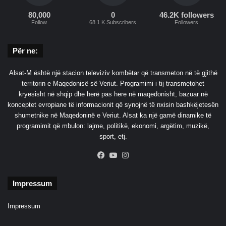
u
t
80,000
0
46.2K followers
Follow
68.1 K Subscribers
Followers
o
s
t
Për ne:
r
a
Alsat-M është një stacion televiziv kombëtar që transmeton në të gjithë
d
territorin e Maqedonisë së Veriut. Programimi i tij transmetohet
ë
kryesisht në shqip dhe herë pas here në maqedonisht, bazuar në
konceptet evropiane të informacionit që synojnë të nxisin bashkëjetesën
shumetnike në Maqedoninë e Veriut. Alsat ka një gamë dinamike të
programimit që mbulon: lajme, politikë, ekonomi, argëtim, muzikë,
sport, etj.
Facebook
YouTube
Instagram
Impressum
Impressum