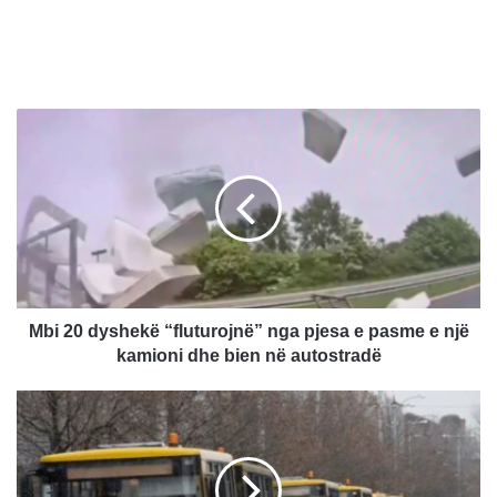
M
b
i
2
0
d
y
s
h
e
Mbi 20 dyshekë “fluturojnë” nga pjesa e pasme e një
k
kamioni dhe bien në autostradë
ë
“
Z
f
h
l
d
u
u
t
k