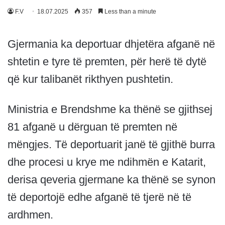
F.V
18.07.2025
357
Less than a minute
Gjermania ka deportuar dhjetëra afganë në
shtetin e tyre të premten, për herë të dytë
që kur talibanët rikthyen pushtetin.
Ministria e Brendshme ka thënë se gjithsej
81 afganë u dërguan të premten në
mëngjes. Të deportuarit janë të gjithë burra
dhe procesi u krye me ndihmën e Katarit,
derisa qeveria gjermane ka thënë se synon
të deportojë edhe afganë të tjerë në të
ardhmen.