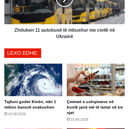
u
e
r
n
o
1
j
1
n
a
Zhduken 11 autobusë të mbushur me civilë në
ë
u
Ukrainë
”
t
n
o
LEXO EDHE:
g
b
a
u
p
s
j
ë
e
t
s
ë
a
m
e
b
Tajfuni godet Kinën, mbi 1
Çmimet e ushqimeve në
p
u
milion banorë evakuohen
korrik janë më të lartat në tre
a
s
vjet
s
10.08.2026
h
10.08.2026
m
u
e
r