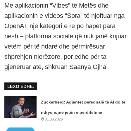
Me aplikacionin “Vibes” të Metës dhe
aplikacionin e videos “Sora” të njoftuar nga
OpenAI, një kategori e re po hapet para
nesh – platforma sociale që nuk janë krijuar
vetëm për të ndarë dhe përmirësuar
shprehjen njerëzore, por edhe për ta
gjeneruar atë, shkruan Saanya Ojha.
LEXO EDHE:
Zuckerberg: Agjentët personalë të AI do të
ndryshojnë jetën e përditshme
01.08.2026