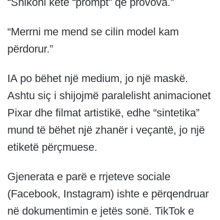
“Shikoni këtë “prompt” që provova.”
“Merrni me mend se cilin model kam
përdorur.”
IA po bëhet një medium, jo ​​një maskë.
Ashtu siç i shijojmë paralelisht animacionet
Pixar dhe filmat artistikë, edhe “sintetika”
mund të bëhet një zhanër i veçantë, jo një
etiketë përçmuese.
Gjenerata e parë e rrjeteve sociale
(Facebook, Instagram) ishte e përqendruar
në dokumentimin e jetës sonë. TikTok e