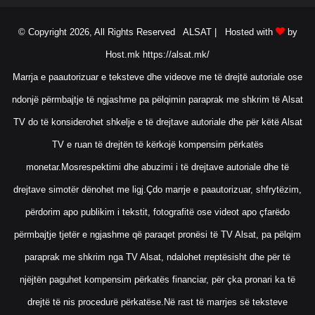
ë
s
© Copyright 2026, All Rights Reserved ALSAT |
Hosted with
by
ë
Host.mk
https://alsat.mk/
K
o
Marrja e paautorizuar e teksteve dhe videove me të drejtë autoriale ose
s
ndonjë përmbajtje të ngjashme pa pëlqimin paraprak me shkrim të Alsat
o
v
TV do të konsiderohet shkelje e të drejtave autoriale dhe për këtë Alsat
ë
TV e ruan të drejtën të kërkojë kompensim përkatës
s
monetar.Mosrespektimi dhe abuzimi i të drejtave autoriale dhe të
drejtave simotër dënohet me ligj.Çdo marrje e paautorizuar, shfrytëzim,
përdorim apo publikim i tekstit, fotografitë ose videot apo çfarëdo
përmbajtje tjetër e ngjashme që paraqet pronësi të TV Alsat, pa pëlqim
paraprak me shkrim nga TV Alsat, ndalohet rreptësisht dhe për të
njëjtën paguhet kompensim përkatës financiar, për çka pronari ka të
drejtë të nis procedurë përkatëse.Në rast të marrjes së teksteve