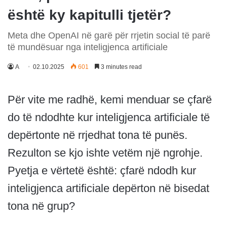
është ky kapitulli tjetër?
Meta dhe OpenAI në garë për rrjetin social të parë
të mundësuar nga inteligjenca artificiale
A
02.10.2025
601
3 minutes read
Për vite me radhë, kemi menduar se çfarë
do të ndodhte kur inteligjenca artificiale të
depërtonte në rrjedhat tona të punës.
Rezulton se kjo ishte vetëm një ngrohje.
Pyetja e vërtetë është: çfarë ndodh kur
inteligjenca artificiale depërton në bisedat
tona në grup?