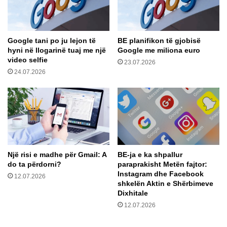
i
n
r
ë
ë
n
Google tani po ju lejon të
BE planifikon të gjobisë
s
ë
hyni në llogarinë tuaj me një
Google me miliona euro
e
d
video selfie
M
i
23.07.2026
24.07.2026
i
j
l
e
a
n
n
i
i
p
ë
r
r
Një risi e madhe për Gmail: A
BE-ja e ka shpallur
e
do ta përdorni?
paraprakisht Metën fajtor:
c
Instagram dhe Facebook
12.07.2026
i
shkelën Aktin e Shërbimeve
p
Dixhitale
r
12.07.2026
o
c