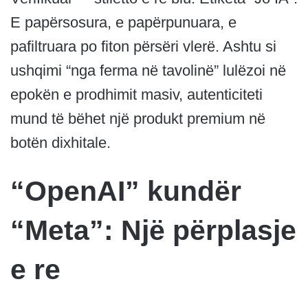
E papërsosura, e papërpunuara, e
pafiltruara po fiton përsëri vlerë. Ashtu si
ushqimi “nga ferma në tavolinë” lulëzoi në
epokën e prodhimit masiv, autenticiteti
mund të bëhet një produkt premium në
botën dixhitale.
“OpenAI” kundër
“Meta”: Një përplasje
e re