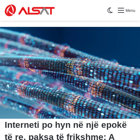
Switch skin
Menu
Interneti po hyn në një epokë
të re, paksa të frikshme: A