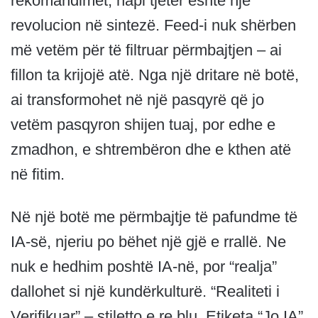
rekomandimet, hapi tjetër është një
revolucion në sintezë. Feed-i nuk shërben
më vetëm për të filtruar përmbajtjen – ai
fillon ta krijojë atë. Nga një dritare në botë,
ai transformohet në një pasqyrë që jo
vetëm pasqyron shijen tuaj, por edhe e
zmadhon, e shtrembëron dhe e kthen atë
në fitim.
Në një botë me përmbajtje të pafundme të
IA-së, njeriu po bëhet një gjë e rrallë. Ne
nuk e hedhim poshtë IA-në, por “realja”
dallohet si një kundërkulturë. “Realiteti i
Verifikuar” – stiletto e re blu. Etiketa “Jo IA”.