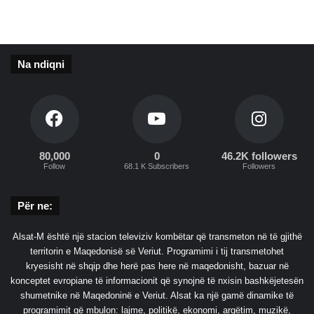
i
t
e
t
Na ndiqni
,
t
h
o
n
ë
s
80,000
0
46.2K followers
Follow
68.1 K Subscribers
Followers
e
n
u
Për ne:
k
i
Alsat-M është një stacion televiziv kombëtar që transmeton në të gjithë
r
territorin e Maqedonisë së Veriut. Programimi i tij transmetohet
e
kryesisht në shqip dhe herë pas here në maqedonisht, bazuar në
s
konceptet evropiane të informacionit që synojnë të nxisin bashkëjetesën
p
shumetnike në Maqedoninë e Veriut. Alsat ka një gamë dinamike të
e
programimit që mbulon: lajme, politikë, ekonomi, argëtim, muzikë,