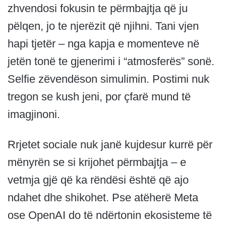
zhvendosi fokusin te përmbajtja që ju
pëlqen, jo te njerëzit që njihni. Tani vjen
hapi tjetër – nga kapja e momenteve në
jetën tonë te gjenerimi i “atmosferës” sonë.
Selfie zëvendëson simulimin. Postimi nuk
tregon se kush jeni, por çfarë mund të
imagjinoni.
Rrjetet sociale nuk janë kujdesur kurrë për
mënyrën se si krijohet përmbajtja – e
vetmja gjë që ka rëndësi është që ajo
ndahet dhe shikohet. Pse atëherë Meta
ose OpenAI do të ndërtonin ekosisteme të