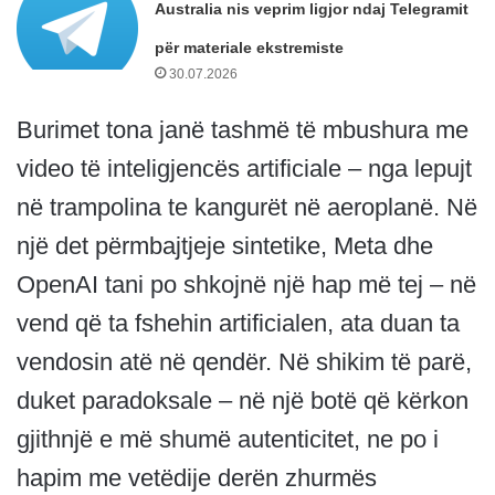
Australia nis veprim ligjor ndaj Telegramit
për materiale ekstremiste
30.07.2026
Burimet tona janë tashmë të mbushura me
video të inteligjencës artificiale – nga lepujt
në trampolina te kangurët në aeroplanë. Në
një det përmbajtjeje sintetike, Meta dhe
OpenAI tani po shkojnë një hap më tej – në
vend që ta fshehin artificialen, ata duan ta
vendosin atë në qendër. Në shikim të parë,
duket paradoksale – në një botë që kërkon
gjithnjë e më shumë autenticitet, ne po i
hapim me vetëdije derën zhurmës