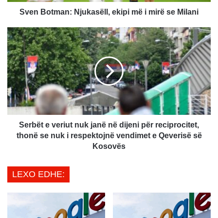
a
n
Sven Botman: Njukasëll, ekipi më i mirë se Milani
:
N
j
S
u
e
k
r
a
b
s
ë
ë
t
l
e
l
v
,
e
​Serbët e veriut nuk janë në dijeni për reciprocitet,
e
r
thonë se nuk i respektojnë vendimet e Qeverisë së
k
i
Kosovës
i
u
p
t
LEXO EDHE:
i
n
m
u
ë
k
i
j
m
a