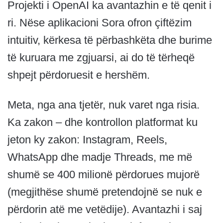
Projekti i OpenAI ka avantazhin e të qenit i
ri. Nëse aplikacioni Sora ofron çiftëzim
intuitiv, kërkesa të përbashkëta dhe burime
të kuruara me zgjuarsi, ai do të tërheqë
shpejt përdoruesit e hershëm.
Meta, nga ana tjetër, nuk varet nga risia.
Ka zakon – dhe kontrollon platformat ku
jeton ky zakon: Instagram, Reels,
WhatsApp dhe madje Threads, me më
shumë se 400 milionë përdorues mujorë
(megjithëse shumë pretendojnë se nuk e
përdorin atë me vetëdije). Avantazhi i saj