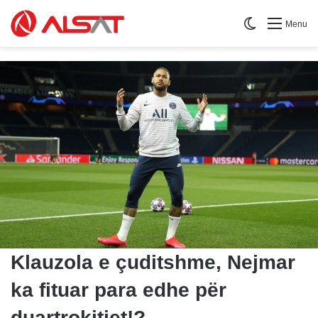
Switch skin
Menu
Klauzola e çuditshme, Nejmar
ka fituar para edhe për
duartrokitjet!?