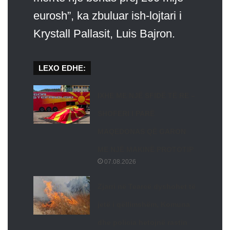
eurosh”, ka zbuluar ish-lojtari i
Krystall Pallasit, Luis Bajron.
LEXO EDHE:
IXHE ME NJË SFIDË TË RE –
SHOFERI I PARË
MAQEDONAS QË GARON
ME NJË MAKINË PROTOTIP
07.08.2026
Zjarri në Tearcë dyshohet të
jetë i qëllimshëm, Komuna
dhe policia hetojnë rastin