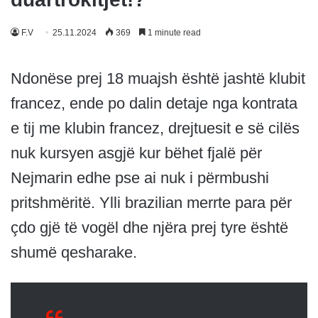
F.V
25.11.2024
369
1 minute read
Ndonëse prej 18 muajsh është jashtë klubit
francez, ende po dalin detaje nga kontrata
e tij me klubin francez, drejtuesit e së cilës
nuk kursyen asgjë kur bëhet fjalë për
Nejmarin edhe pse ai nuk i përmbushi
pritshmëritë. Ylli brazilian merrte para për
çdo gjë të vogël dhe njëra prej tyre është
shumë qesharake.