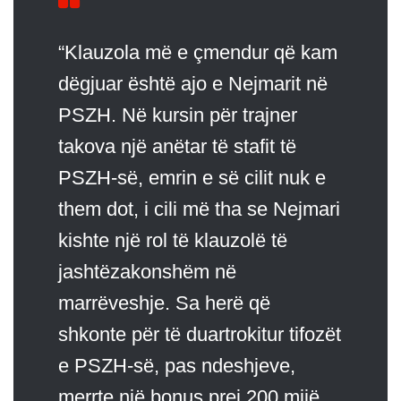
“Klauzola më e çmendur që kam
dëgjuar është ajo e Nejmarit në
PSZH. Në kursin për trajner
takova një anëtar të stafit të
PSZH-së, emrin e së cilit nuk e
them dot, i cili më tha se Nejmari
kishte një rol të klauzolë të
jashtëzakonshëm në
marrëveshje. Sa herë që
shkonte për të duartrokitur tifozët
e PSZH-së, pas ndeshjeve,
merrte një bonus prej 200 mijë