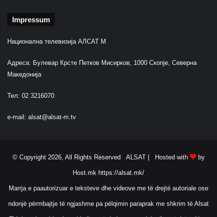
Impressum
Национална телевизија АЛСАТ М
Адреса: Булевар Крсте Петков Мисирков, 1000 Скопје, Северна
Македонија
Тел: 02 3216070
e-mail:
alsat@alsat-m.tv
© Copyright 2026, All Rights Reserved ALSAT |
Hosted with
by
Host.mk
https://alsat.mk/
Marrja e paautorizuar e teksteve dhe videove me të drejtë autoriale ose
ndonjë përmbajtje të ngjashme pa pëlqimin paraprak me shkrim të Alsat