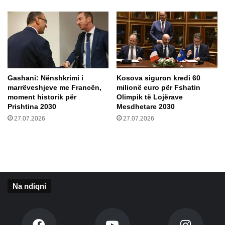
u
o
n
t
e
ë
m
m
a
u
j
n
t
g
Gashani: Nënshkrimi i
Kosova siguron kredi 60
ë
o
marrëveshjeve me Francën,
milionë euro për Fshatin
j
moment historik për
Olimpik të Lojërave
ë
Prishtina 2030
Mesdhetare 2030
n
27.07.2026
27.07.2026
ë
6
p
ë
r
b
Na ndiqni
a
l
l
j