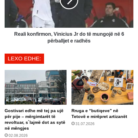
a
i
j
k
t
o
i
n
s
f
h
i
Reali konfirmon, Vinicius Jr do të mungojë në 6
k
r
përballjet e radhës
ë
m
l
o
LEXO EDHE:
q
n
y
,
e
V
s
i
h
n
ë
i
m
c
n
i
Gostivari edhe më tej pa ujë
Rruga e “butiqeve” në
ë
u
për pije – mërgimtarët të
Tetovë e mirëpret artizanët
k
s
revoltuar, s`lajmë dot as sytë
r
31.07.2026
J
në mëngjes
a
r
02.08.2026
h
d