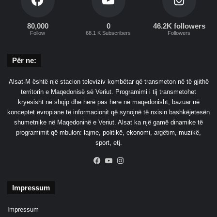
e
t
80,000
0
46.2K followers
e
Follow
68.1 K Subscribers
Followers
r
a
d
Për ne:
h
ë
Alsat-M është një stacion televiziv kombëtar që transmeton në të gjithë
s
territorin e Maqedonisë së Veriut. Programimi i tij transmetohet
kryesisht në shqip dhe herë pas here në maqedonisht, bazuar në
konceptet evropiane të informacionit që synojnë të nxisin bashkëjetesën
shumetnike në Maqedoninë e Veriut. Alsat ka një gamë dinamike të
programimit që mbulon: lajme, politikë, ekonomi, argëtim, muzikë,
sport, etj.
Facebook
YouTube
Instagram
Impressum
Impressum