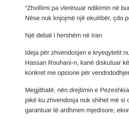
“Zhvillimi pa vlerësuar ndikimin në bu
Nëse nuk krijojmë një ekuilibër, çdo p
Një debat i hershëm në Iran
Ideja për zhvendosjen e kryeqytetit n
Hassan Rouhani-n, kanë diskutuar kë
konkret me opsione për vendndodhjen e
Megjithatë, nën drejtimin e Pezeshkian
pikë ku zhvendosja nuk shihet më si 
garantuar të ardhmen mjedisore, ekon