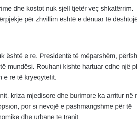
rime dhe kostot nuk sjell tjetër veç shkatërrim.
ërpjekje për zhvillim është e dënuar të dështojë
uk është e re. Presidentë të mëparshëm, përfsh
të mundësi. Rouhani kishte hartuar edhe një p
 re të kryeqytetit.
it, kriza mjedisore dhe burimore ka arritur në 
opsion, por si nevojë e pashmangshme për të
omike dhe urbane të Iranit.