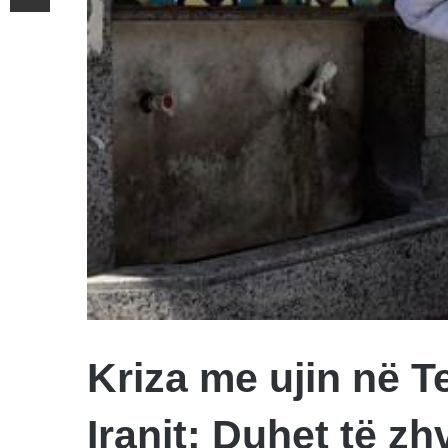
Kriza me ujin në Te
Iranit: Duhet të z