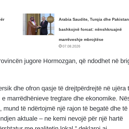
për
Arabia Saudite, Turqia dhe Pakistan
bashkojnë forcat: nënshkruajnë
marrëveshje mbrojtëse
07.08.2026
provincën jugore Hormozgan, që ndodhet në brig
ersik dhe ofron qasje të drejtpërdrejtë në ujëra 
min e marrëdhënieve tregtare dhe ekonomike. Në
i, mund të ndërtojmë një rajon të begatë dhe të
endjen aktuale – ne kemi nevojë për një hartë
shtatur me realitetin lokal,” deklaroi ai.