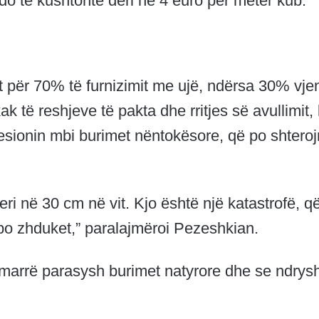
j, do të kushtonte deri në 4 euro për metër kub.
t për 70% të furnizimit me ujë, ndërsa 30% vje
 të reshjeve të pakta dhe rritjes së avullimit, 
resionin mbi burimet nëntokësore, që po shtero
ri në 30 cm në vit. Kjo është një katastrofë, q
po zhduket,” paralajmëroi Pezeshkian.
ë marrë parasysh burimet natyrore dhe se ndrys