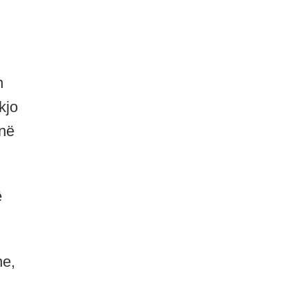
n
kjo
jnë
ë
he,