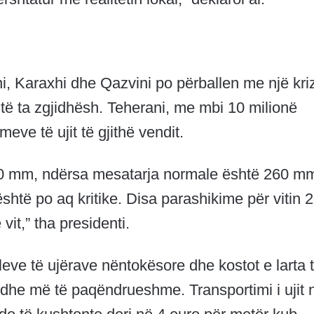
i, Karaxhi dhe Qazvini po përballen me një kri
ehtë ta zgjidhësh. Teherani, me mbi 10 milionë
ve të ujit të gjithë vendit.
 140 mm, ndërsa mesatarja normale është 260 m
është po aq kritike. Disa parashikime për vitin 
it,” tha presidenti.
eleve të ujërave nëntokësore dhe kostot e larta 
n edhe më të paqëndrueshme. Transportimi i ujit 