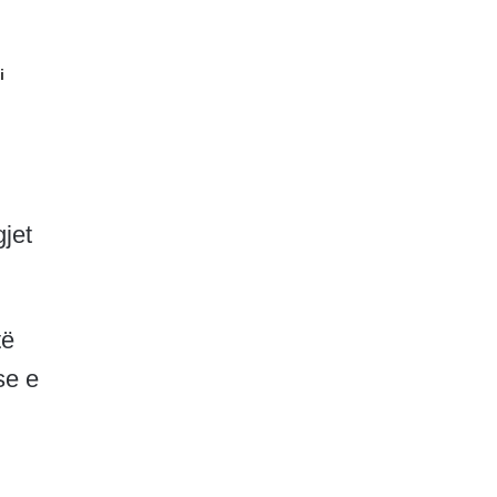
i
jet
të
se e