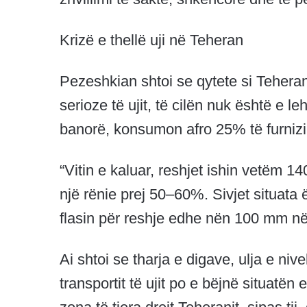
Krizë e thellë uji në Teheran
Pezeshkian shtoi se qytete si Teheran
serioze të ujit, të cilën nuk është e l
banorë, konsumon afro 25% të furnizime
“Vitin e kaluar, reshjet ishin vetëm
një rënie prej 50–60%. Sivjet situata 
flasin për reshje edhe nën 100 mm në v
Ai shtoi se tharja e digave, ulja e niv
transportit të ujit po e bëjnë situatë