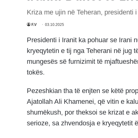
Kriza me ujin në Teheran, presidenti i
F.V
03.10.2025
Presidenti i Iranit ka pohuar se Irani
kryeqytetin e tij nga Teherani në jug të
mungesës së furnizimit të mjaftueshëm
tokës.
Pezeshkian tha të enjten se këtë pro
Ajatollah Ali Khamenei, që vitin e kalu
shumëkush, por theksoi se krizat e a
serioze, sa zhvendosja e kryeqyteti