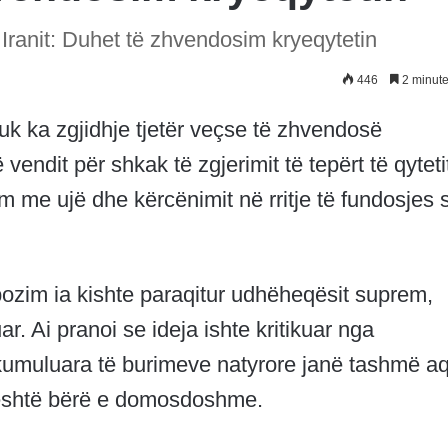
 Iranit: Duhet të zhvendosim kryeqytetin
446
2 minute
 nuk ka zgjidhje tjetër veçse të zhvendosë
 vendit për shkak të zgjerimit të tepërt të qyteti
 me ujë dhe kërcënimit në rritje të fundosjes 
pozim ia kishte paraqitur udhëheqësit suprem,
ar. Ai pranoi se ideja ishte kritikuar nga
kumuluara të burimeve natyrore janë tashmë a
t është bërë e domosdoshme.