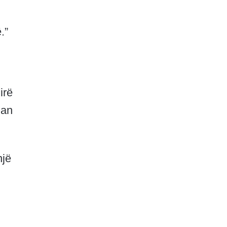
.”
irë
lan
një