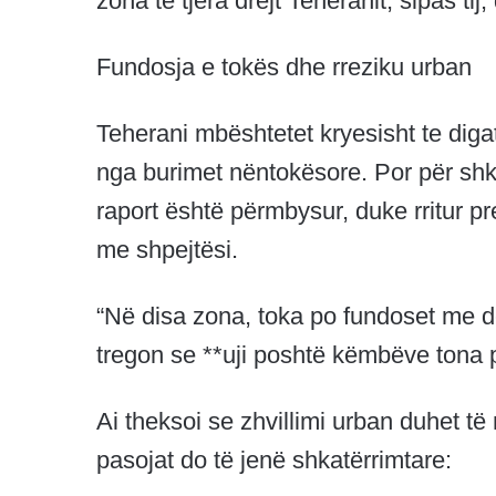
zona të tjera drejt Teheranit, sipas ti
Fundosja e tokës dhe rreziku urban
Teherani mbështetet kryesisht te diga
nga burimet nëntokësore. Por për shkak
raport është përmbysur, duke rritur p
me shpejtësi.
“Në disa zona, toka po fundoset me de
tregon se **uji poshtë këmbëve tona 
Ai theksoi se zhvillimi urban duhet t
pasojat do të jenë shkatërrimtare: