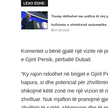
LEXO EDHE:
Trump rikthehet me urdhra të rinj 
kufizimin e shtetësisë automatike
07.08.2026
Komentet u bënë gjatë një vizite në 
e Gjirit Persik, përballë Dubait.
“Ky rajon ndodhet në brigjet e Gjirit P
hapura, si dhe potencial për zhvilli
shikojmë këtë zonë me një vizion të r
zhvilluar. Nuk mjafton të pranojmë gj
zhvillimi të saktë, shkencore dhe të për