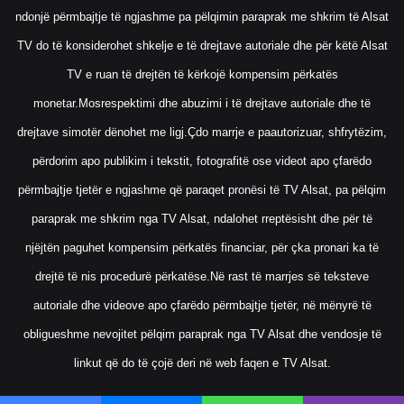
ndonjë përmbajtje të ngjashme pa pëlqimin paraprak me shkrim të Alsat
TV do të konsiderohet shkelje e të drejtave autoriale dhe për këtë Alsat
TV e ruan të drejtën të kërkojë kompensim përkatës
monetar.Mosrespektimi dhe abuzimi i të drejtave autoriale dhe të
drejtave simotër dënohet me ligj.Çdo marrje e paautorizuar, shfrytëzim,
përdorim apo publikim i tekstit, fotografitë ose videot apo çfarëdo
përmbajtje tjetër e ngjashme që paraqet pronësi të TV Alsat, pa pëlqim
paraprak me shkrim nga TV Alsat, ndalohet rreptësisht dhe për të
njëjtën paguhet kompensim përkatës financiar, për çka pronari ka të
drejtë të nis procedurë përkatëse.Në rast të marrjes së teksteve
autoriale dhe videove apo çfarëdo përmbajtje tjetër, në mënyrë të
obligueshme nevojitet pëlqim paraprak nga TV Alsat dhe vendosje të
linkut që do të çojë deri në web faqen e TV Alsat.