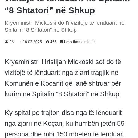
“8 Shtatori” në Shkup
Kryeministri Mickoski do t'i vizitojë të lënduarit në
Spitalin "8 Shtatori" në Shkup
F.V
18.03.2025
455
Less than a minute
Kryeministri Hristijan Mickoski sot do të
vizitojë të lënduarit nga zjarri tragjik në
Komunën e Koçanit që janë shtruar për
kurim në Spitalin “8 Shtatori” në Shkup.
Ky spital po trajton disa nga të lënduarit
nga zjarri në Koçan, ku humbën jetën 59
persona dhe mbi 150 mbetën të lënduar.