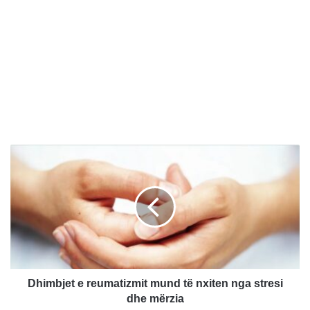
D
h
i
m
b
j
e
t
e
r
Dhimbjet e reumatizmit mund të nxiten nga stresi
e
dhe mërzia