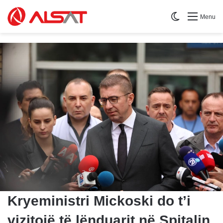
Switch skin
Menu
Kryeministri Mickoski do t’i
vizitojë të lënduarit në Spitalin