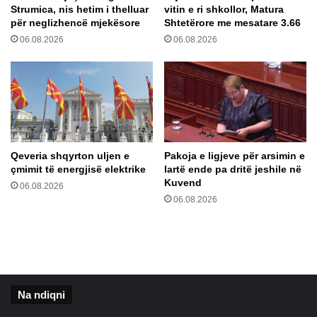
Strumica, nis hetim i thelluar
vitin e ri shkollor, Matura
g
për neglizhencë mjekësore
Shtetërore me mesatare 3.66
a
06.08.2026
06.08.2026
s
t
r
e
s
i
d
h
Qeveria shqyrton uljen e
Pakoja e ligjeve për arsimin e
e
çmimit të energjisë elektrike
lartë ende pa dritë jeshile në
m
Kuvend
06.08.2026
ë
06.08.2026
r
z
i
a
Na ndiqni