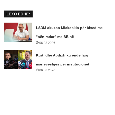
LEXO EDHE:
LSDM akuzon Mickoskin për bisedime
“nën radar” me BE-në
06.08.2026
Kurti dhe Abdixhiku ende larg
marrëveshjes për institucionet
06.08.2026