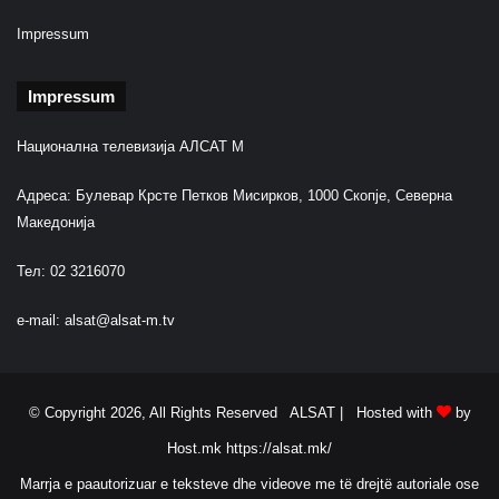
Impressum
Impressum
Национална телевизија АЛСАТ М
Адреса: Булевар Крсте Петков Мисирков, 1000 Скопје, Северна
Македонија
Тел: 02 3216070
e-mail:
alsat@alsat-m.tv
© Copyright 2026, All Rights Reserved ALSAT |
Hosted with
by
Host.mk
https://alsat.mk/
Marrja e paautorizuar e teksteve dhe videove me të drejtë autoriale ose