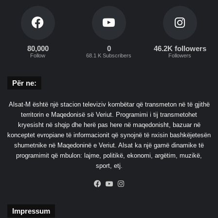
80,000
0
46.2K followers
Follow
68.1 K Subscribers
Followers
Për ne:
Alsat-M është një stacion televiziv kombëtar që transmeton në të gjithë
territorin e Maqedonisë së Veriut. Programimi i tij transmetohet
kryesisht në shqip dhe herë pas here në maqedonisht, bazuar në
konceptet evropiane të informacionit që synojnë të nxisin bashkëjetesën
shumetnike në Maqedoninë e Veriut. Alsat ka një gamë dinamike të
programimit që mbulon: lajme, politikë, ekonomi, argëtim, muzikë,
sport, etj.
Facebook
YouTube
Instagram
Impressum