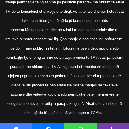
ndonjë përmbajtje të ngjashme pa pëlqimin paraprak me shkrim të Alsat
TV do të konsiderohet shkelje e të drejtave autoriale dhe për këtë Alsat
TV e ruan të drejtën të kërkojë kompensim përkatës
monetar.Mosrespektimi dhe abuzimi i të drejtave autoriale dhe të
drejtave simotër dënohet me ligj.Çdo marrje e paautorizuar, shfrytëzim,
përdorim apo publikim i tekstit, fotografitë ose videot apo çfarëdo
përmbajtje tjetër e ngjashme që paraqet pronësi të TV Alsat, pa pëlqim
paraprak me shkrim nga TV Alsat, ndalohet rreptësisht dhe për të
njëjtën paguhet kompensim përkatës financiar, për çka pronari ka të
drejtë të nis procedurë përkatëse.Në rast të marrjes së teksteve
autoriale dhe videove apo çfarëdo përmbajtje tjetër, në mënyrë të
obligueshme nevojitet pëlqim paraprak nga TV Alsat dhe vendosje të
linkut që do të çojë deri në web faqen e TV Alsat.