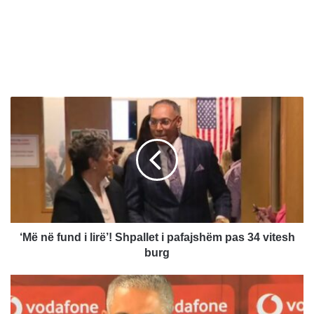
‘
M
ë
n
ë
f
u
n
d
i
‘Më në fund i lirë’! Shpallet i pafajshëm pas 34 vitesh
l
burg
i
r
S
ë
i
’
l