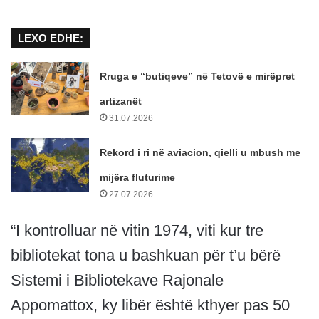
LEXO EDHE:
Rruga e “butiqeve” në Tetovë e mirëpret
artizanët
31.07.2026
Rekord i ri në aviacion, qielli u mbush me
mijëra fluturime
27.07.2026
“I kontrolluar në vitin 1974, viti kur tre
bibliotekat tona u bashkuan për t’u bërë
Sistemi i Bibliotekave Rajonale
Appomattox, ky libër është kthyer pas 50