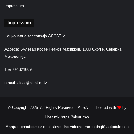
Impressum
Impressum
Национална телевизија АЛСАТ М
Адреса: Булевар Крсте Петков Мисирков, 1000 Скопје, Северна
Македонија
Тел: 02 3216070
e-mail:
alsat@alsat-m.tv
© Copyright 2026, All Rights Reserved ALSAT |
Hosted with
by
Host.mk
https://alsat.mk/
Marrja e paautorizuar e teksteve dhe videove me të drejtë autoriale ose