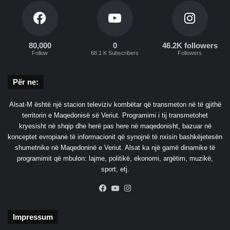
o
j
n
ë
80,000
0
46.2K followers
D
Follow
68.1 K Subscribers
Followers
a
k
u
Për ne:
,
M
Alsat-M është një stacion televiziv kombëtar që transmeton në të gjithë
u
territorin e Maqedonisë së Veriut. Programimi i tij transmetohet
ç
kryesisht në shqip dhe herë pas here në maqedonisht, bazuar në
i
konceptet evropiane të informacionit që synojnë të nxisin bashkëjetesën
d
shumetnike në Maqedoninë e Veriut. Alsat ka një gamë dinamike të
h
programimit që mbulon: lajme, politikë, ekonomi, argëtim, muzikë,
e
sport, etj.
U
z
Facebook
YouTube
Instagram
u
n
Impressum
i