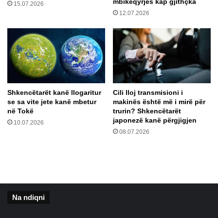
mbikëqyrjes kap gjithçka
15.07.2026
s
m
12.07.2026
3
r
4
a
v
t
i
t
t
ë
e
r
s
i
h
n
Shkencëtarët kanë llogaritur
Cili lloj transmisioni i
b
j
se sa vite jete kanë mbetur
makinës është më i mirë për
u
n
në Tokë
trurin? Shkencëtarët
r
g
japonezë kanë përgjigjen
10.07.2026
g
a
08.07.2026
U
2
1
,
m
u
Na ndiqni
n
g