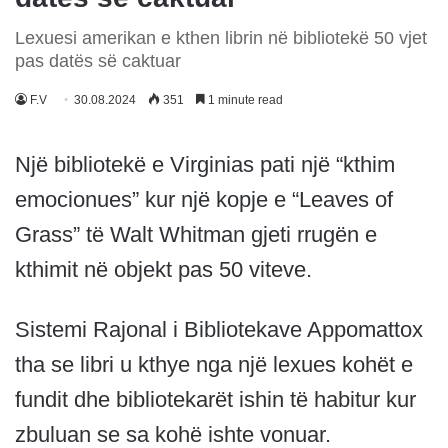
Lexuesi amerikan e kthen librin në bibliotekë 50 vjet
pas datës së caktuar
F.V
30.08.2024
351
1 minute read
Një bibliotekë e Virginias pati një “kthim
emocionues” kur një kopje e “Leaves of
Grass” të Walt Whitman gjeti rrugën e
kthimit në objekt pas 50 viteve.
Sistemi Rajonal i Bibliotekave Appomattox
tha se libri u kthye nga një lexues kohët e
fundit dhe bibliotekarët ishin të habitur kur
zbuluan se sa kohë ishte vonuar.