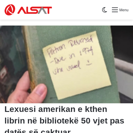
Switch skin
Menu
Lexuesi amerikan e kthen
librin në bibliotekë 50 vjet pas
datës së caktuar