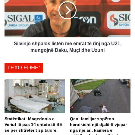
!
v
S
i
h
n
p
j
a
o
l
s
l
h
Silvinjo shpalos listën me emrat të rinj nga U21,
e
p
mungojnë Daku, Muçi dhe Uzuni
t
a
i
l
LEXO EDHE:
p
o
a
s
f
l
a
i
j
s
s
t
h
ë
ë
n
Statistikat: Maqedonia e
Qeni familjar shpëton
m
m
Veriut lë pas 14 shtete të BE-
heroikisht një djalë 6-vjeçar
p
e
së për shtretërit spitalorë
nga një ari, kamera e
a
e