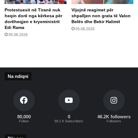
n
n
ë
Protestuesit në Tiranë nuk
Vijojnë reagimet për
u
v
heqin dorë nga kërkesa për
shpalljen non grata të Valon
l
e
dorëheqjen e kryeministrit
Belës dhe Bekir Halimit
o
n
Edi Rama
05.08.2026
j
d
05.08.2026
n
ë
f
e
s
t
Na ndiqni
i
m
e
t
n
ë
s
80,000
0
46.2K followers
Follow
68.1 K Subscribers
Followers
h
e
n