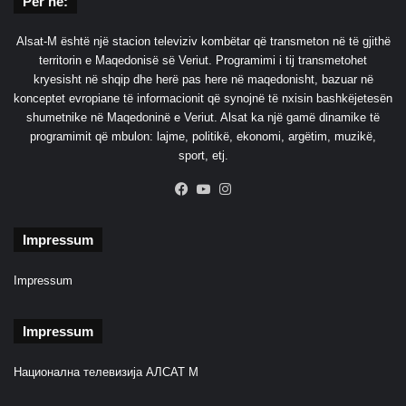
Për ne:
j
ë
Alsat-M është një stacion televiziv kombëtar që transmeton në të gjithë
r
territorin e Maqedonisë së Veriut. Programimi i tij transmetohet
e
kryesisht në shqip dhe herë pas here në maqedonisht, bazuar në
s
konceptet evropiane të informacionit që synojnë të nxisin bashkëjetesën
p
shumetnike në Maqedoninë e Veriut. Alsat ka një gamë dinamike të
e
programimit që mbulon: lajme, politikë, ekonomi, argëtim, muzikë,
k
sport, etj.
t
i
Facebook
YouTube
Instagram
Impressum
Impressum
Impressum
Национална телевизија АЛСАТ М