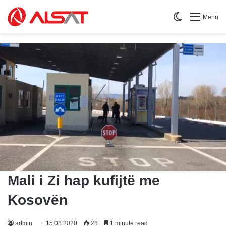
Switch skin
Menu
Mali i Zi hap kufijtë me
Kosovën
admin
15.08.2020
28
1 minute read