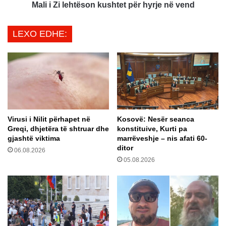
ë
h
Mali i Zi lehtëson kushtet për hyrje në vend
F
t
r
ë
LEXO EDHE:
a
s
n
o
c
n
ë
k
s
u
:
s
B
h
e
t
Virusi i Nilit përhapet në
Kosovë: Nesër seanca
s
e
Greqi, dhjetëra të shtruar dhe
konstituive, Kurti pa
i
t
gjashtë viktima
marrëveshje – nis afati 60-
m
p
ditor
06.08.2026
t
ë
05.08.2026
a
r
r
h
ë
y
t
r
t
j
ë
e
a