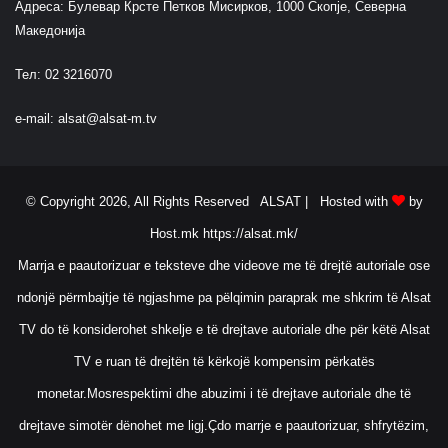
Адреса: Булевар Крсте Петков Мисирков, 1000 Скопје, Северна
Македонија
Тел: 02 3216070
e-mail:
alsat@alsat-m.tv
© Copyright 2026, All Rights Reserved ALSAT |
Hosted with
by
Host.mk
https://alsat.mk/
Marrja e paautorizuar e teksteve dhe videove me të drejtë autoriale ose
ndonjë përmbajtje të ngjashme pa pëlqimin paraprak me shkrim të Alsat
TV do të konsiderohet shkelje e të drejtave autoriale dhe për këtë Alsat
TV e ruan të drejtën të kërkojë kompensim përkatës
monetar.Mosrespektimi dhe abuzimi i të drejtave autoriale dhe të
drejtave simotër dënohet me ligj.Çdo marrje e paautorizuar, shfrytëzim,