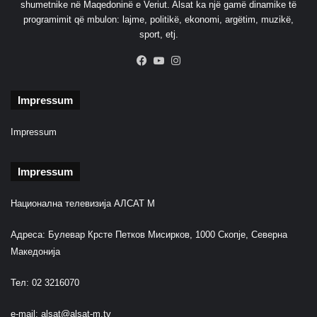
shumetnike në Maqedoninë e Veriut. Alsat ka një gamë dinamike të
programimit që mbulon: lajme, politikë, ekonomi, argëtim, muzikë,
sport, etj.
Facebook
YouTube
Instagram
Impressum
Impressum
Impressum
Национална телевизија АЛСАТ М
Адреса: Булевар Крсте Петков Мисирков, 1000 Скопје, Северна
Македонија
Тел: 02 3216070
e-mail:
alsat@alsat-m.tv