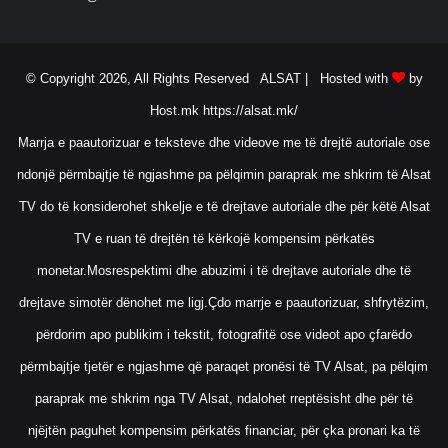
© Copyright 2026, All Rights Reserved ALSAT |
Hosted with
by
Host.mk
https://alsat.mk/
Marrja e paautorizuar e teksteve dhe videove me të drejtë autoriale ose
ndonjë përmbajtje të ngjashme pa pëlqimin paraprak me shkrim të Alsat
TV do të konsiderohet shkelje e të drejtave autoriale dhe për këtë Alsat
TV e ruan të drejtën të kërkojë kompensim përkatës
monetar.Mosrespektimi dhe abuzimi i të drejtave autoriale dhe të
drejtave simotër dënohet me ligj.Çdo marrje e paautorizuar, shfrytëzim,
përdorim apo publikim i tekstit, fotografitë ose videot apo çfarëdo
përmbajtje tjetër e ngjashme që paraqet pronësi të TV Alsat, pa pëlqim
paraprak me shkrim nga TV Alsat, ndalohet rreptësisht dhe për të
njëjtën paguhet kompensim përkatës financiar, për çka pronari ka të