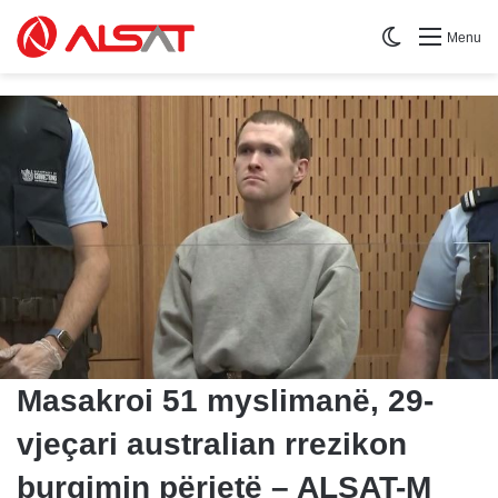
Switch skin
Menu
Masakroi 51 myslimanë, 29-
vjeçari australian rrezikon
burgimin përjetë – ALSAT-M