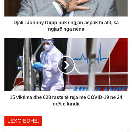
J
o
h
n
Djali i Johnny Depp nuk i ngjan aspak të atit, ka
n
ngjarë nga nëna
y
D
1
e
5
p
v
p
i
n
k
u
t
k
i
i
m
n
a
g
d
15 viktima dhe 628 raste të reja me COVID-19 në 24
j
h
orët e fundit
a
e
n
6
LEXO EDHE:
a
2
s
8