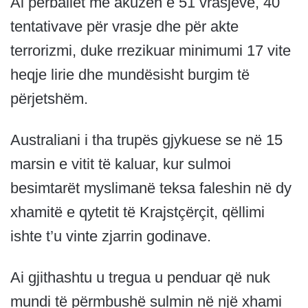
Ai përballet me akuzën e 51 vrasjeve, 40
tentativave për vrasje dhe për akte
terrorizmi, duke rrezikuar minimumi 17 vite
heqje lirie dhe mundësisht burgim të
përjetshëm.
Australiani i tha trupës gjykuese se në 15
marsin e vitit të kaluar, kur sulmoi
besimtarët myslimanë teksa faleshin në dy
xhamitë e qytetit të Krajstçërçit, qëllimi
ishte t’u vinte zjarrin godinave.
Ai gjithashtu u tregua u penduar që nuk
mundi të përmbushë sulmin në një xhami