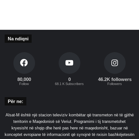
n
ë
ë
n
2
a
4
o
r
Na ndiqni
ë
t
e
f
u
n
d
80,000
0
46.2K followers
Follow
68.1 K Subscribers
Followers
i
t
Për ne:
Alsat-M është një stacion televiziv kombëtar që transmeton në të gjithë
territorin e Maqedonisë së Veriut. Programimi i tij transmetohet
kryesisht në shqip dhe herë pas here në maqedonisht, bazuar në
konceptet evropiane të informacionit që synojnë të nxisin bashkëjetesën