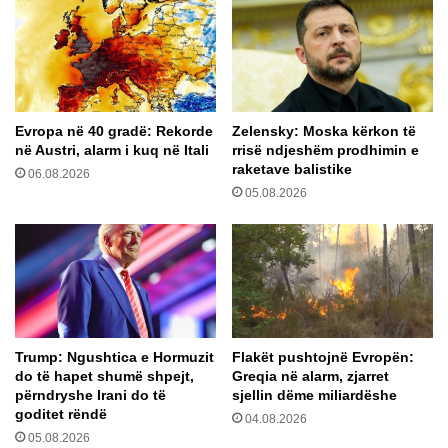
p
r
a
a
k
s
t
t
ë
e
a
t
Evropa në 40 gradë: Rekorde
Zelensky: Moska kërkon të
t
ë
në Austri, alarm i kuq në Itali
rrisë ndjeshëm prodhimin e
i
r
raketave balistike
t
06.08.2026
e
05.08.2026
,
j
k
a
a
m
n
e
g
C
j
O
a
V
r
I
Trump: Ngushtica e Hormuzit
Flakët pushtojnë Evropën:
ë
D
do të hapet shumë shpejt,
Greqia në alarm, zjarret
n
-
përndryshe Irani do të
sjellin dëme miliardëshe
g
1
goditet rëndë
04.08.2026
a
9
05.08.2026
n