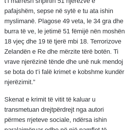
t’i marrësh shpirtin 51 njerëzve ë
pafajshëm, sepse në sytë e tu ata ishin
myslimanë. Plagose 49 veta, le 34 gra dhe
burra të ve, le jetimë 51 fëmijë nën moshën
18 vjeç dhe 19 të tjerë mbi 18. Terrorizove
Zelandën e Re dhe mërzite tërë botën. Ti
vrave njerëzinë tënde dhe unë nuk mendoj
se bota do t’i falë krimet e kobshme kundër
njerëzimit.”
Skenat e krimit të vitit të kaluar u
transmetuan drejtpërdrejt nga autori
përmes rrjeteve sociale, ndërsa ishin
paralajmëruar edhe në një pamflet të