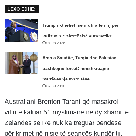
LEXO EDHE:
Trump rikthehet me urdhra të rinj për
kufizimin e shtetësisë automatike
07.08.2026
Arabia Saudite, Turqia dhe Pakistani
bashkojnë forcat: nënshkruajnë
marrëveshje mbrojtëse
07.08.2026
Australiani Brenton Tarant që masakroi
vitin e kaluar 51 myslimanë në dy xhami të
Zelandës së Re nuk ka treguar pendesë
për krimet në nisje të seancës kundër tij.