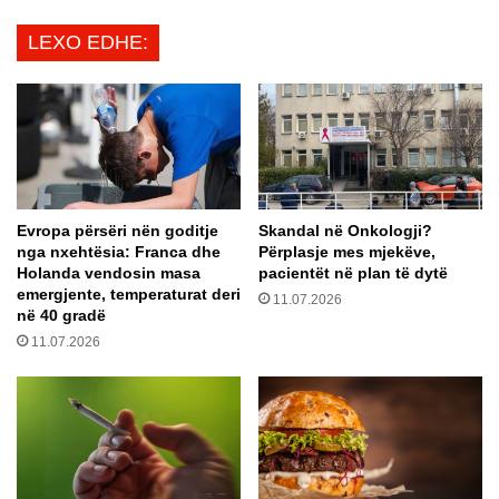
ë
k
n
LEXO EDHE:
r
o
a
n
i
s
n
t
ë
a
,
b
a
i
m
l
Evropa përsëri nën goditje
Skandal në Onkologji?
b
i
nga nxehtësia: Franca dhe
Përplasje mes mjekëve,
a
t
Holanda vendosin masa
pacientët në plan të dytë
s
e
emergjente, temperaturat deri
11.07.2026
a
t
në 40 gradë
d
i
11.07.2026
a
n
e
e
S
e
H
k
B
o
A
s
-
i