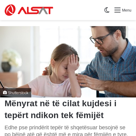
Switch skin
Menu
Shutterstock
Mënyrat në të cilat kujdesi i
tepërt ndikon tek fëmijët
Edhe pse prindërit tepër të shqetësuar besojnë se
po bëjnë atë që është më e mira për fëmijën e tyre,