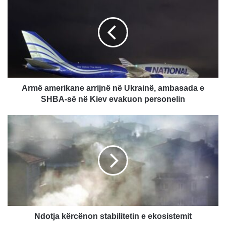
r
m
ë
a
m
e
r
i
k
Armë amerikane arrijnë në Ukrainë, ambasada e
a
SHBA-së në Kiev evakuon personelin
n
e
N
a
d
r
o
r
t
i
j
j
a
n
k
ë
ë
n
r
ë
c
Ndotja kërcënon stabilitetin e ekosistemit
U