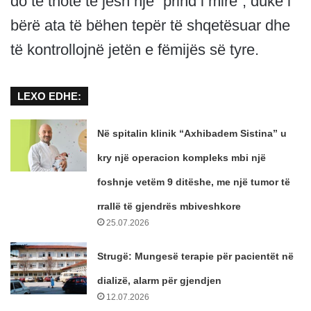
do të thotë të jesh një “prind i mirë”, duke i
bërë ata të bëhen tepër të shqetësuar dhe
të kontrollojnë jetën e fëmijës së tyre.
LEXO EDHE:
Në spitalin klinik “Axhibadem Sistina” u
kry një operacion kompleks mbi një
foshnje vetëm 9 ditëshe, me një tumor të
rrallë të gjendrës mbiveshkore
25.07.2026
Strugë: Mungesë terapie për pacientët në
dializë, alarm për gjendjen
12.07.2026