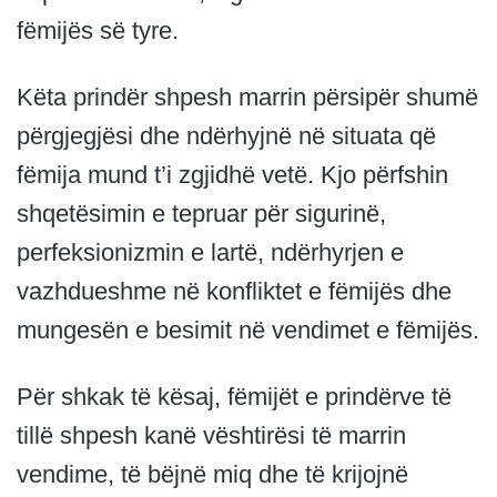
fëmijës së tyre.
Këta prindër shpesh marrin përsipër shumë
përgjegjësi dhe ndërhyjnë në situata që
fëmija mund t’i zgjidhë vetë. Kjo përfshin
shqetësimin e tepruar për sigurinë,
perfeksionizmin e lartë, ndërhyrjen e
vazhdueshme në konfliktet e fëmijës dhe
mungesën e besimit në vendimet e fëmijës.
Për shkak të kësaj, fëmijët e prindërve të
tillë shpesh kanë vështirësi të marrin
vendime, të bëjnë miq dhe të krijojnë