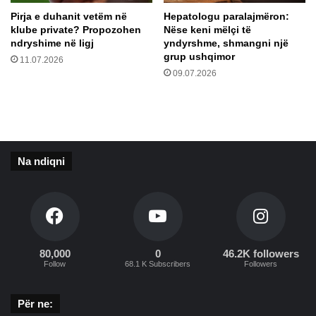
s
s
Pirja e duhanit vetëm në
Hepatologu paralajmëron:
ë
t
klube private? Propozohen
Nëse keni mëlçi të
n
e
ndryshime në ligj
yndyrshme, shmangni një
ë
m
grup ushqimor
11.07.2026
K
i
09.07.2026
i
t
e
v
e
v
a
Na ndiqni
k
u
o
n
p
e
80,000
0
46.2K followers
r
Follow
68.1 K Subscribers
Followers
s
o
Për ne:
n