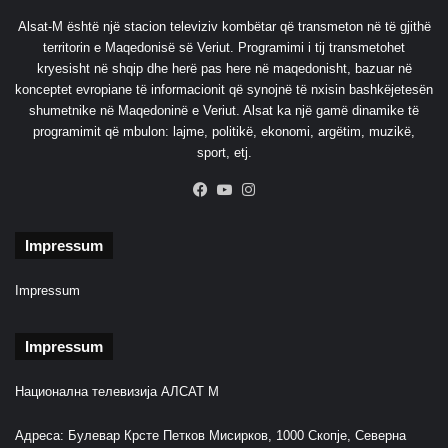
e
Alsat-M është një stacion televiziv kombëtar që transmeton në të gjithë
l
territorin e Maqedonisë së Veriut. Programimi i tij transmetohet
i
kryesisht në shqip dhe herë pas here në maqedonisht, bazuar në
n
konceptet evropiane të informacionit që synojnë të nxisin bashkëjetesën
shumetnike në Maqedoninë e Veriut. Alsat ka një gamë dinamike të
programimit që mbulon: lajme, politikë, ekonomi, argëtim, muzikë,
sport, etj.
Facebook
YouTube
Instagram
Impressum
Impressum
Impressum
Национална телевизија АЛСАТ М
Адреса: Булевар Крсте Петков Мисирков, 1000 Скопје, Северна