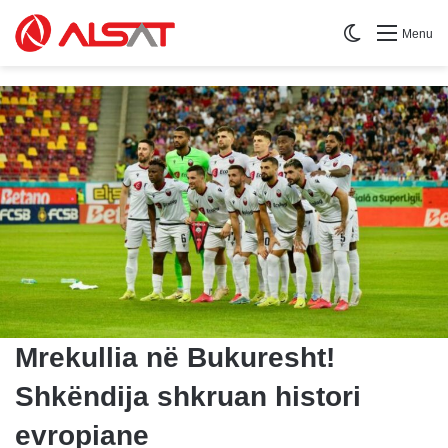
Switch skin
Menu
Mrekullia në Bukuresht!
Shkëndija shkruan histori
evropiane