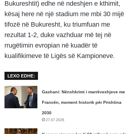
Bukureshtit) edhe në ndeshjen e kthimit,
kësaj here në një stadium me mbi 30 mijë
tifozë në Bukuresht, ku triumfuan me
rezultat 1-2, duke vazhduar më tej në
rrugëtimin evropian në kuadër të
kualifikimeve të Ligës së Kampioneve.
LEXO EDHE:
Gashani: Nënshkrimi i marrëveshjeve me
Francën, moment historik për Prishtina
2030
27.07.2026