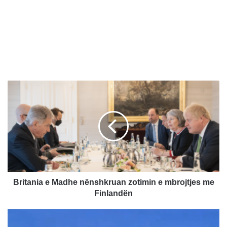
B
r
i
t
a
n
i
a
e
M
Britania e Madhe nënshkruan zotimin e mbrojtjes me
a
Finlandën
d
h
M
e
o