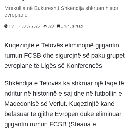
Mrekullia në Bukuresht! Shkëndija shkruan histori
evropiane
F.V
30.07.2025
323
1 minute read
Kuqezinjtë e Tetovës eliminojnë gjigantin
rumun FCSB dhe sigurojnë së paku grupet
evropiane të Ligës së Konferencës.
Shkëndija e Tetovës ka shkruar një faqe të
ndritur në historinë e saj dhe në futbollin e
Maqedonisë së Veriut. Kuqezinjtë kanë
befasuar të gjithë Evropën duke eliminuar
gjigantin rumun FCSB (Steaua e