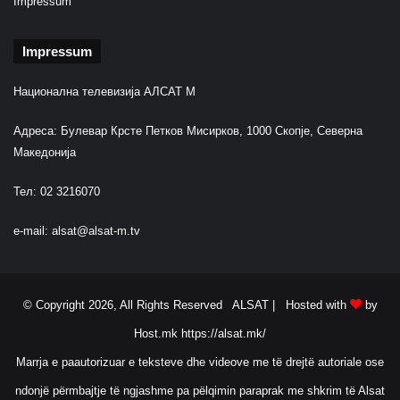
Impressum
Impressum
Национална телевизија АЛСАТ М
Адреса: Булевар Крсте Петков Мисирков, 1000 Скопје, Северна
Македонија
Тел: 02 3216070
e-mail:
alsat@alsat-m.tv
© Copyright 2026, All Rights Reserved ALSAT |
Hosted with
by
Host.mk
https://alsat.mk/
Marrja e paautorizuar e teksteve dhe videove me të drejtë autoriale ose
ndonjë përmbajtje të ngjashme pa pëlqimin paraprak me shkrim të Alsat