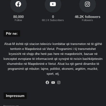
M
a
r
i
80,000
0
46.2K followers
Follow
68.1 K Subscribers
Followers
u
p
o
Për ne:
l
Alsat-M është një stacion televiziv kombëtar që transmeton në të gjithë
territorin e Maqedonisë së Veriut. Programimi i tij transmetohet
kryesisht në shqip dhe herë pas here në maqedonisht, bazuar në
konceptet evropiane të informacionit që synojnë të nxisin bashkëjetesën
shumetnike në Maqedoninë e Veriut. Alsat ka një gamë dinamike të
programimit që mbulon: lajme, politikë, ekonomi, argëtim, muzikë,
sport, etj.
Facebook
YouTube
Instagram
Impressum