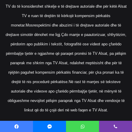
TV do të konsiderohet shkelje e të drejtave autoriale dhe për këtë Alsat
TV e ruan të drejtën të kërkojë kompensim përkatës
monetar.Mosrespektimi dhe abuzimi i të drejtave autoriale dhe të
drejtave simotër dënohet me ligj.Çdo marrje e paautorizuar, shfrytëzim,
përdorim apo publikim i tekstit, fotografitë ose videot apo çfarëdo
përmbajtje tjetër e ngjashme që paraqet pronësi të TV Alsat, pa pëlqim
paraprak me shkrim nga TV Alsat, ndalohet rreptësisht dhe për të
njëjtën paguhet kompensim përkatës financiar, për çka pronari ka të
drejtë të nis procedurë përkatëse.Në rast të marrjes së teksteve
autoriale dhe videove apo çfarëdo përmbajtje tjetër, në mënyrë të
obligueshme nevojitet pëlqim paraprak nga TV Alsat dhe vendosje të
linkut që do të çojë deri në web faqen e TV Alsat.