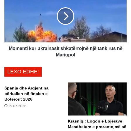
n
m
ë
e
n
n
s
t
h
i
k
k
r
u
u
r
Momenti kur ukrainasit shkatërrojnë një tank rus në
a
u
Mariupol
n
k
z
r
LEXO EDHE:
o
a
t
i
i
n
Spanja dhe Argjentina
m
a
përballen në finalen e
i
s
Botërorit 2026
n
i
19.07.2026
e
t
m
s
Krasniqi: Logon e Lojërave
b
h
Mesdhetare e prezantojmë së
r
k