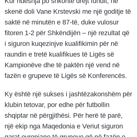
Kur ndeshja po shkonte drejt fundit, në
skenë doli Vane Krstevski me një goditje të
saktë në minutën e 87-të, duke vulosur
fitoren 1-2 për Shkëndijën – një rezultat që
i siguron kuqezinjve kualifikimin për në
raundin e tretë kualifikues të Ligës së
Kampionëve dhe të paktën një vend në
fazën e grupeve të Ligës së Konferencës.
Ky është një sukses i jashtëzakonshëm për
klubin tetovar, por edhe për futbollin
shqiptar në përgjithësi. Për herë të parë,
një ekip nga Maqedonia e Veriut siguron
garat evropiane të grupeve që në fazën e