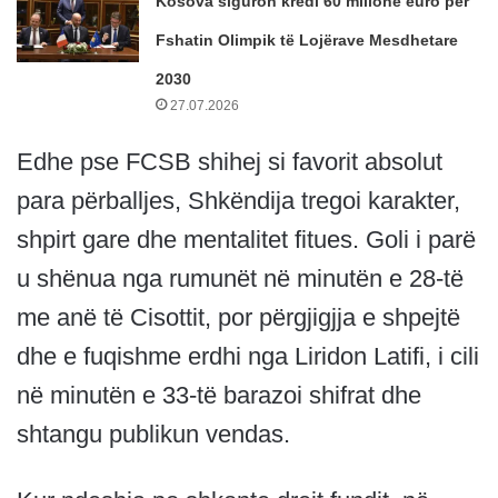
Kosova siguron kredi 60 milionë euro për
Fshatin Olimpik të Lojërave Mesdhetare
2030
27.07.2026
Edhe pse FCSB shihej si favorit absolut
para përballjes, Shkëndija tregoi karakter,
shpirt gare dhe mentalitet fitues. Goli i parë
u shënua nga rumunët në minutën e 28-të
me anë të Cisottit, por përgjigjja e shpejtë
dhe e fuqishme erdhi nga Liridon Latifi, i cili
në minutën e 33-të barazoi shifrat dhe
shtangu publikun vendas.