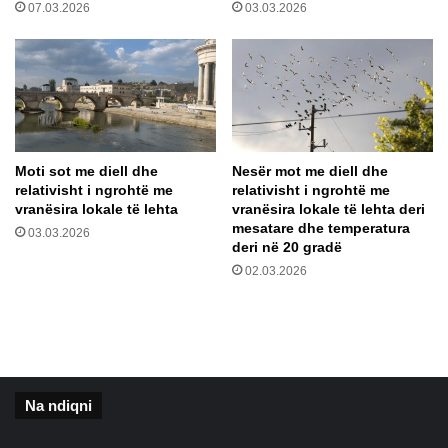
07.03.2026
03.03.2026
e
h
r
e
b
s
a
h
l
i
i
n
n
e
e
K
Moti sot me diell dhe
Nesër mot me diell dhe
r
u
relativisht i ngrohtë me
relativisht i ngrohtë me
a
q
vranësira lokale të lehta
vranësira lokale të lehta deri
p
b
mesatare dhe temperatura
03.03.2026
o
o
deri në 20 gradë
r
m
02.03.2026
t
b
i
a
t
t
p
t
ë
e
r
r
Na ndiqni
T
m
o
o