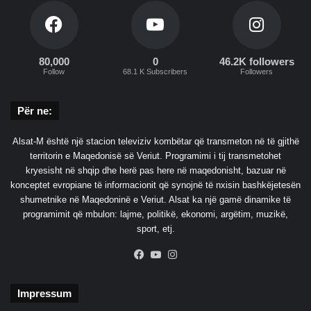
l
n
a
u
j
k
l
80,000
0
46.2K followers
e
Follow
68.1 K Subscribers
Followers
a
r
e
Për ne:
Alsat-M është një stacion televiziv kombëtar që transmeton në të gjithë
territorin e Maqedonisë së Veriut. Programimi i tij transmetohet
kryesisht në shqip dhe herë pas here në maqedonisht, bazuar në
konceptet evropiane të informacionit që synojnë të nxisin bashkëjetesën
shumetnike në Maqedoninë e Veriut. Alsat ka një gamë dinamike të
programimit që mbulon: lajme, politikë, ekonomi, argëtim, muzikë,
sport, etj.
Facebook
YouTube
Instagram
Impressum