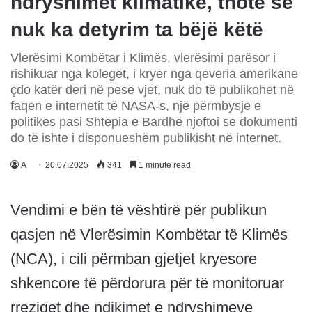
ndryshimet klimatike, thotë se
nuk ka detyrim ta bëjë këtë
Vlerësimi Kombëtar i Klimës, vlerësimi parësor i
rishikuar nga kolegët, i kryer nga qeveria amerikane
çdo katër deri në pesë vjet, nuk do të publikohet në
faqen e internetit të NASA-s, një përmbysje e
politikës pasi Shtëpia e Bardhë njoftoi se dokumenti
do të ishte i disponueshëm publikisht në internet.
A
20.07.2025
341
1 minute read
Vendimi e bën të vështirë për publikun
qasjen në Vlerësimin Kombëtar të Klimës
(NCA), i cili përmban gjetjet kryesore
shkencore të përdorura për të monitoruar
rreziqet dhe ndikimet e ndryshimeve