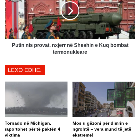
r
i
ë
n
s
n
:
i
S
s
h
p
q
r
Putin nis provat, nxjerr në Sheshin e Kuq bombat
y
o
termonukleare
r
v
t
a
LEXO EDHE:
o
t
j
,
m
n
ë
x
p
j
r
e
o
r
c
r
Tornado në Michigan,
Mos u gëzoni për dimrin e
e
n
raportohet për të paktën 4
ngrohtë – vera mund të jetë
s
ë
viktima
ekstreme!
v
S