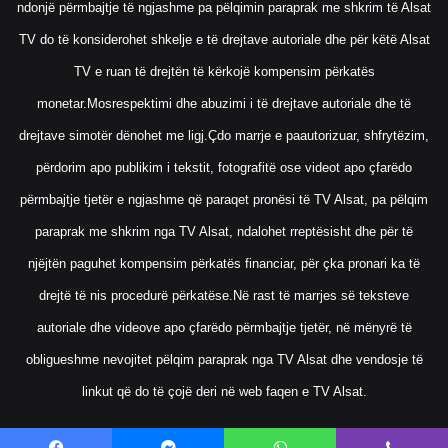
ndonjë përmbajtje të ngjashme pa pëlqimin paraprak me shkrim të Alsat
TV do të konsiderohet shkelje e të drejtave autoriale dhe për këtë Alsat
TV e ruan të drejtën të kërkojë kompensim përkatës
monetar.Mosrespektimi dhe abuzimi i të drejtave autoriale dhe të
drejtave simotër dënohet me ligj.Çdo marrje e paautorizuar, shfrytëzim,
përdorim apo publikim i tekstit, fotografitë ose videot apo çfarëdo
përmbajtje tjetër e ngjashme që paraqet pronësi të TV Alsat, pa pëlqim
paraprak me shkrim nga TV Alsat, ndalohet rreptësisht dhe për të
njëjtën paguhet kompensim përkatës financiar, për çka pronari ka të
drejtë të nis procedurë përkatëse.Në rast të marrjes së teksteve
autoriale dhe videove apo çfarëdo përmbajtje tjetër, në mënyrë të
obligueshme nevojitet pëlqim paraprak nga TV Alsat dhe vendosje të
linkut që do të çojë deri në web faqen e TV Alsat.