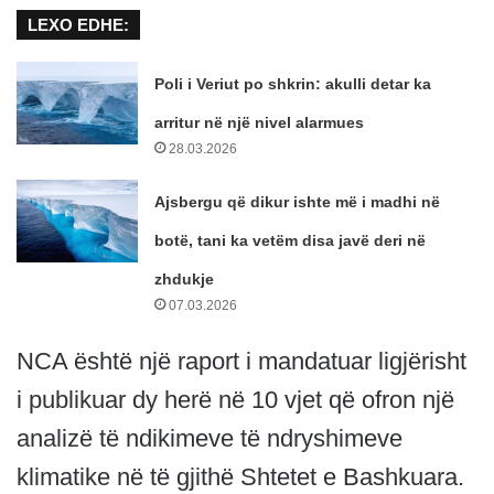
LEXO EDHE:
Poli i Veriut po shkrin: akulli detar ka
arritur në një nivel alarmues
28.03.2026
Ajsbergu që dikur ishte më i madhi në
botë, tani ka vetëm disa javë deri në
zhdukje
07.03.2026
NCA është një raport i mandatuar ligjërisht
i publikuar dy herë në 10 vjet që ofron një
analizë të ndikimeve të ndryshimeve
klimatike në të gjithë Shtetet e Bashkuara.