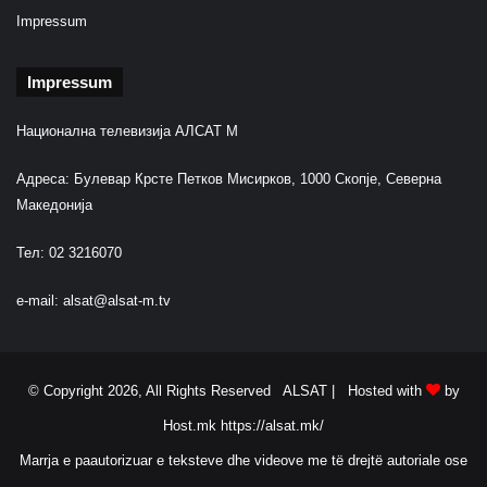
Impressum
Impressum
Национална телевизија АЛСАТ М
Адреса: Булевар Крсте Петков Мисирков, 1000 Скопје, Северна
Македонија
Тел: 02 3216070
e-mail:
alsat@alsat-m.tv
© Copyright 2026, All Rights Reserved ALSAT |
Hosted with
by
Host.mk
https://alsat.mk/
Marrja e paautorizuar e teksteve dhe videove me të drejtë autoriale ose