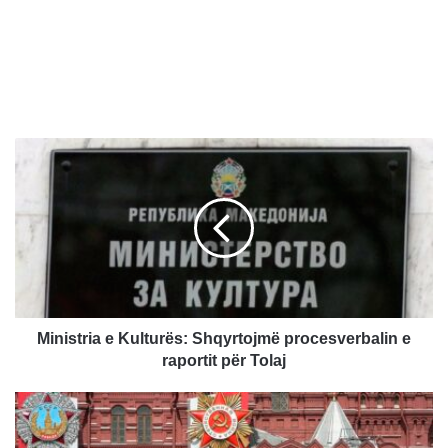
M
i
n
i
s
t
r
i
a
e
Ministria e Kulturës: Shqyrtojmë procesverbalin e
K
raportit për Tolaj
u
l
P
t
u
u
t