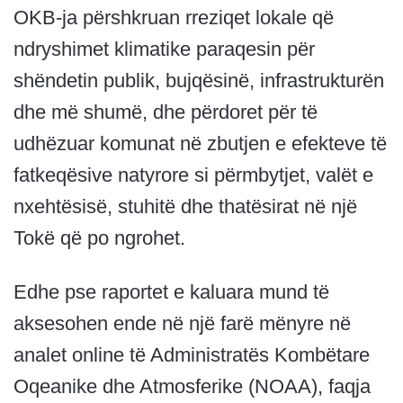
OKB-ja përshkruan rreziqet lokale që
ndryshimet klimatike paraqesin për
shëndetin publik, bujqësinë, infrastrukturën
dhe më shumë, dhe përdoret për të
udhëzuar komunat në zbutjen e efekteve të
fatkeqësive natyrore si përmbytjet, valët e
nxehtësisë, stuhitë dhe thatësirat në një
Tokë që po ngrohet.
Edhe pse raportet e kaluara mund të
aksesohen ende në një farë mënyre në
analet online të Administratës Kombëtare
Oqeanike dhe Atmosferike (NOAA), faqja