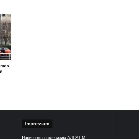
 mes
të
Impressum
Национална телевизија АЛСАТ М