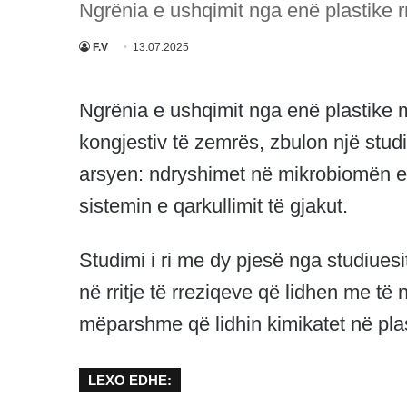
Ngrënia e ushqimit nga enë plastike rr
F.V
13.07.2025
Ngrënia e ushqimit nga enë plastike 
kongjestiv të zemrës, zbulon një studi
arsyen: ndryshimet në mikrobiomën e
sistemin e qarkullimit të gjakut.
Studimi i ri me dy pjesë nga studiuesi
në rritje të rreziqeve që lidhen me të
mëparshme që lidhin kimikatet në pl
LEXO EDHE: