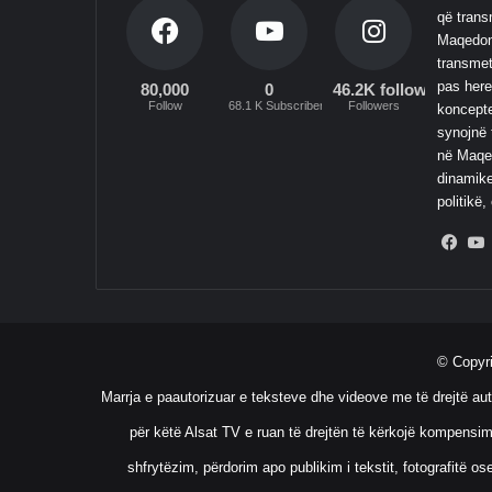
që transm
Maqedoni
transmet
pas here
80,000
0
46.2K followers
Follow
68.1 K Subscribers
Followers
koncepte
synojnë 
në Maqed
dinamike
politikë,
Fac
© Copyr
Marrja e paautorizuar e teksteve dhe videove me të drejtë aut
për këtë Alsat TV e ruan të drejtën të kërkojë kompensim
shfrytëzim, përdorim apo publikim i tekstit, fotografitë 