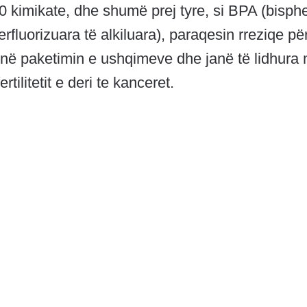
00 kimikate, dhe shumë prej tyre, si BPA (bisph
rfluorizuara të alkiluara), paraqesin rreziqe pë
 në paketimin e ushqimeve dhe janë të lidhura
tilitetit e deri te kanceret.