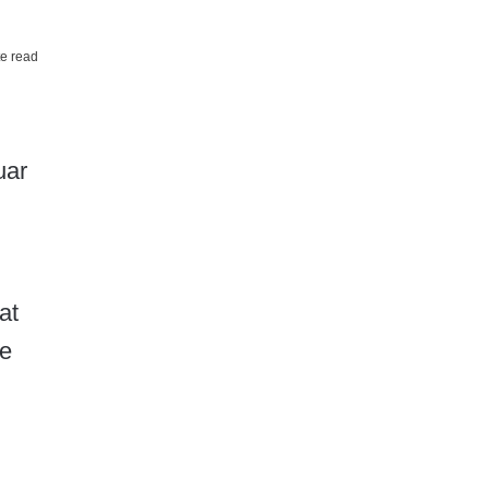
e read
uar
at
 e