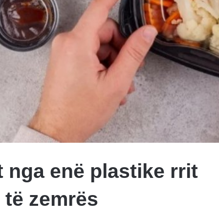
 nga enë plastike rrit
t të zemrës