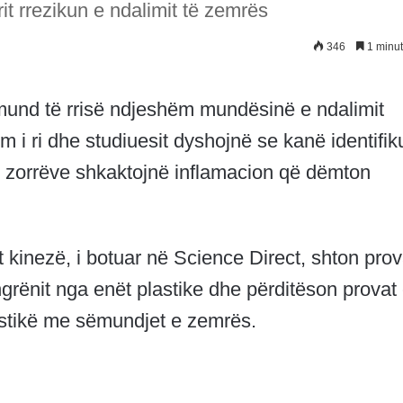
it rrezikun e ndalimit të zemrës
346
1 minut
mund të rrisë ndjeshëm mundësinë e ndalimit
m i ri dhe studiuesit dyshojnë se kanë identifik
 zorrëve shkaktojnë inflamacion që dëmton
t kinezë, i botuar në Science Direct, shton prov
 ngrënit nga enët plastike dhe përditëson provat
astikë me sëmundjet e zemrës.