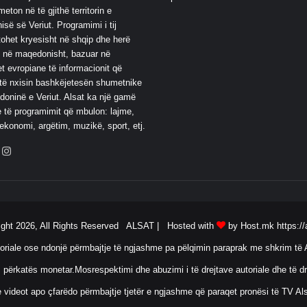
eton në të gjithë territorin e
së së Veriut. Programimi i tij
ohet kryesisht në shqip dhe herë
 në maqedonisht, bazuar në
t evropiane të informacionit që
të nxisin bashkëjetesën shumetnike
oninë e Veriut. Alsat ka një gamë
 të programimit që mbulon: lajme,
 ekonomi, argëtim, muzikë, sport, etj.
ebook
YouTube
Instagram
ight 2026, All Rights Reserved ALSAT |
Hosted with
by Host.mk
https://
oriale ose ndonjë përmbajtje të ngjashme pa pëlqimin paraprak me shkrim të A
 përkatës monetar.Mosrespektimi dhe abuzimi i të drejtave autoriale dhe të dr
ose videot apo çfarëdo përmbajtje tjetër e ngjashme që paraqet pronësi të TV 