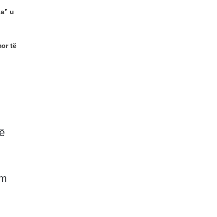
na” u
or të
në
ëm