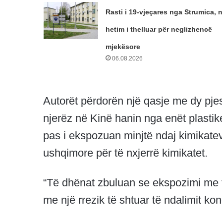
Rasti i 19-vjeçares nga Strumica, n
hetim i thelluar për neglizhencë
mjekësore
06.08.2026
Autorët përdorën një qasje me dy pje
njerëz në Kinë hanin nga enët plasti
pas i ekspozuan minjtë ndaj kimikatev
ushqimore për të nxjerrë kimikatet.
“Të dhënat zbuluan se ekspozimi me f
me një rrezik të shtuar të ndalimit ko