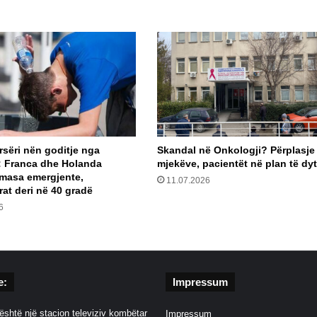
rsëri nën goditje nga
Skandal në Onkologji? Përplasje
: Franca dhe Holanda
mjekëve, pacientët në plan të dy
masa emergjente,
11.07.2026
at deri në 40 gradë
6
e:
Impressum
është një stacion televiziv kombëtar
Impressum