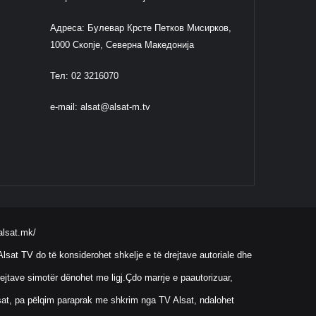
Адреса: Булевар Крсте Петков Мисирков,
1000 Скопје, Северна Македонија
Тел: 02 3216070
e-mail:
alsat@alsat-m.tv
alsat.mk/
lsat TV do të konsiderohet shkelje e të drejtave autoriale dhe
ejtave simotër dënohet me ligj.Çdo marrje e paautorizuar,
Alsat, pa pëlqim paraprak me shkrim nga TV Alsat, ndalohet