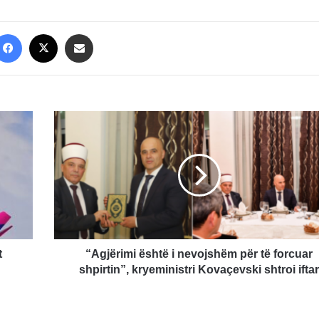
Facebook
X
Share via Email
“Agjërimi
është
i
nevojshëm
për
të
forcuar
shpirtin”,
kryeministri
Kovaçevski
t
“Agjërimi është i nevojshëm për të forcuar
shtroi
shpirtin”, kryeministri Kovaçevski shtroi iftar
iftar