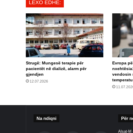
LEXO EDHE:
Strugë: Mungesë terapie për
Evropa pë
pacientët në dializë, alarm për
nxehtësia
gjendjen
vendosin 
temperatur
12.07.2026
11.07.202
Na ndiqni
Për n
Alsat-M 