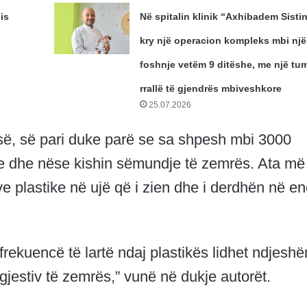
is
Në spitalin klinik “Axhibadem Sisti
kry një operacion kompleks mbi një
foshnje vetëm 9 ditëshe, me një tum
rrallë të gjendrës mbiveshkore
25.07.2026
së, së pari duke parë se sa shpesh mbi 3000
ke dhe nëse kishin sëmundje të zemrës. Ata më
e plastike në ujë që i zien dhe i derdhën në e
rekuencë të lartë ndaj plastikës lidhet ndjesh
ngjestiv të zemrës,” vunë në dukje autorët.