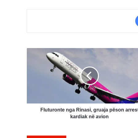
Fluturonte
nga
Rinasi,
gruaja
pëson
arrest
kardiak
në
avion
Fluturonte nga Rinasi, gruaja pëson arres
kardiak në avion