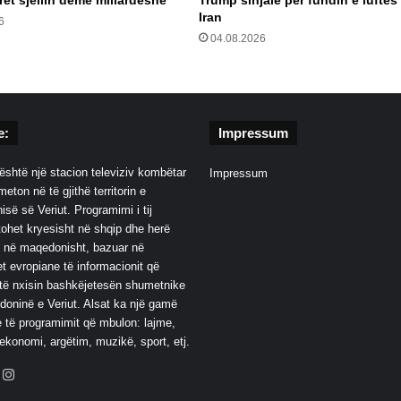
rret sjellin dëme miliardëshe
Trump sinjale për fundin e luftës
Iran
6
04.08.2026
e:
Impressum
është një stacion televiziv kombëtar
Impressum
eton në të gjithë territorin e
së së Veriut. Programimi i tij
ohet kryesisht në shqip dhe herë
 në maqedonisht, bazuar në
t evropiane të informacionit që
të nxisin bashkëjetesën shumetnike
oninë e Veriut. Alsat ka një gamë
 të programimit që mbulon: lajme,
 ekonomi, argëtim, muzikë, sport, etj.
ebook
YouTube
Instagram