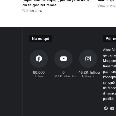
hapet shumë shpejt, përndryshe Irani
alarm, zja
do të goditet rëndë
04.08.202
05.08.2026
Na ndiqni
Për n
Alsat-M 
që transm
Maqedoni
transmet
pas here
80,000
0
46.2K followers
Follow
68.1 K Subscribers
Followers
koncepte
synojnë 
në Maqed
dinamike
politikë,
Fac