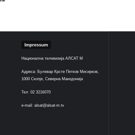
 në
Impressum
Национална телевизија АЛСАТ М
Адреса: Булевар Крсте Петков Мисирков,
1000 Скопје, Северна Македонија
Тел: 02 3216070
e-mail:
alsat@alsat-m.tv