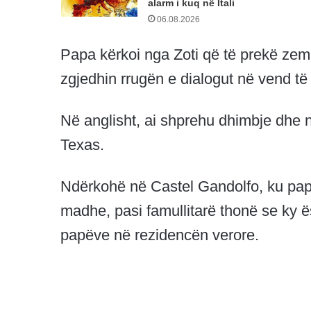
alarm i kuq në Itali
06.08.2026
Papa kërkoi nga Zoti që të prekë zem
zgjedhin rrugën e dialogut në vend të
Në anglisht, ai shprehu dhimbje dhe 
Texas.
Ndërkohë në Castel Gandolfo, ku papa 
madhe, pasi famullitarë thonë se ky ë
papëve në rezidencën verore.