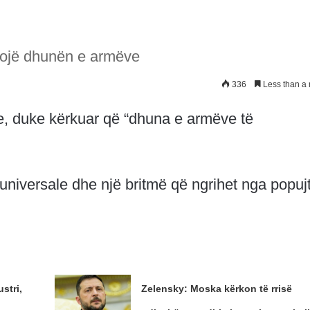
sojë dhunën e armëve
336
Less than a 
e, duke kërkuar që “dhuna e armëve të
 universale dhe një britmë që ngrihet nga popuj
stri,
Zelensky: Moska kërkon të rrisë