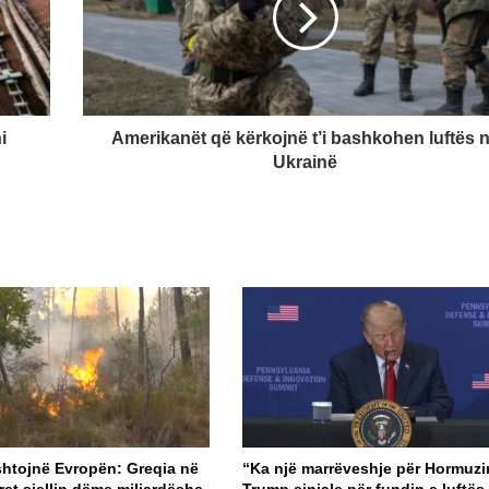
bashkohen
luftës
në
Ukrainë
i
Amerikanët që kërkojnë t’i bashkohen luftës 
Ukrainë
shtojnë Evropën: Greqia në
“Ka një marrëveshje për Hormuzi