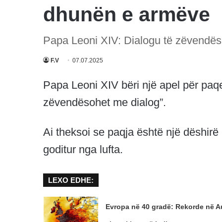
dhunën e armëve
Papa Leoni XIV: Dialogu të zëvendë
F.V
07.07.2025
Papa Leoni XIV bëri një apel për paq
zëvendësohet me dialog”.
Ai theksoi se paqja është një dëshirë
goditur nga lufta.
LEXO EDHE:
Evropa në 40 gradë: Rekorde në Au