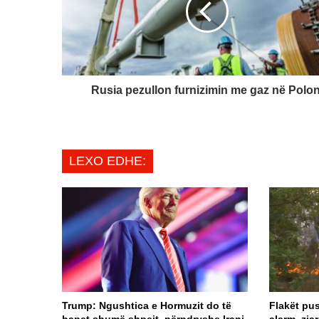
gaz
në
Poloni
Rusia pezullon furnizimin me gaz në Polon
LEXO EDHE:
Trump: Ngushtica e Hormuzit do të
Flakët pu