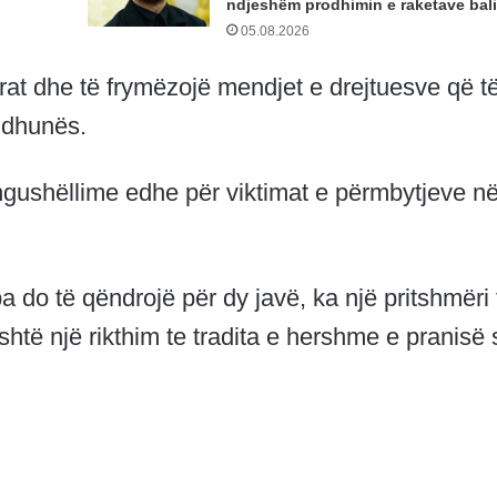
ndjeshëm prodhimin e raketave bali
05.08.2026
rat dhe të frymëzojë mendjet e drejtuesve që t
 dhunës.
ngushëllime edhe për viktimat e përmbytjeve n
do të qëndrojë për dy javë, ka një pritshmëri 
shtë një rikthim te tradita e hershme e pranisë 