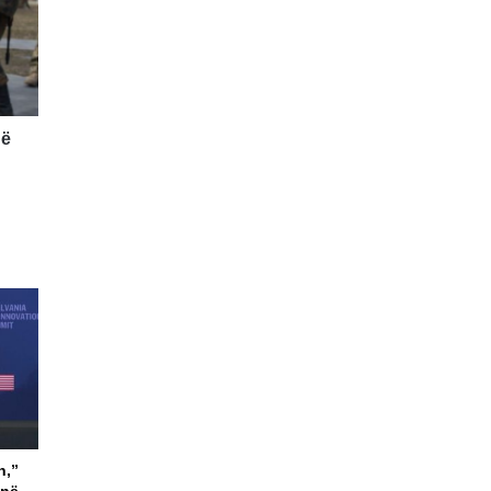
në
n,”