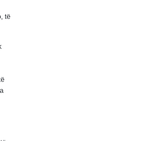
, të
k
të
ma