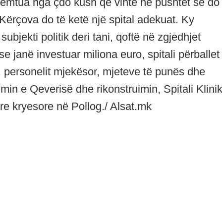
remtua nga çdo kush që vinte në pushtet se do 
ërçova do të ketë një spital adekuat. Ky
subjekti politik deri tani, qoftë në zgjedhjet
e janë investuar miliona euro, spitali përballe
 personelit mjekësor, mjeteve të punës dhe
in e Qeverisë dhe rikonstruimin, Spitali Klinik
re kryesore në Pollog./ Alsat.mk