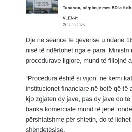
Tabanoc, përplasje mes BDI-së dh
VLEN-it
07.08.2026
Dje në seancë të qeverisë u ndanë 18 mi
nisë të ndërtohet nga e para. Ministri
procedurave ligjore, mund të fillojnë ak
“Procedura është si vijon: ne kemi kalu
institucionet financiare në botë që të
kjo zgjatën dy javë, pas dy jave do të
banka komerciale mund të jenë fonde,
përshtatshme për shtetin, do të lidhet k
shëndetësisë.