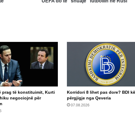
të
UEFA do të “shuajë” futbollin në Rusi
prag të konstituimit, Kurti
Korridori 8 lihet pas dore? BDI k
hiku negociojnë për
përgjigje nga Qeveria
in
07.08.2026
6