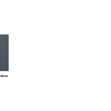
ërkon