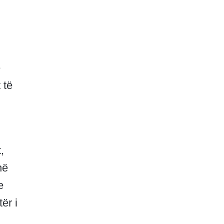
ë
 të
,
në
e
ër i