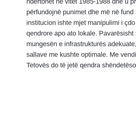
ndërtohet në vitet 1985-1988 dhe u p
përfundojnë punimet dhe më në fund K
institucion ishte mjet manipulimi i çdo 
qendrore apo ato lokale. Pavarësisht s
mungesën e infrastrukturës adekuate,
sallave me kushte optimale. Me vendim
Tetovës do të jetë qendra shëndetëso