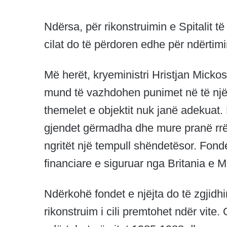
Ndërsa, për rikonstruimin e Spitalit të
cilat do të përdoren edhe për ndërtimin
Më herët, kryeministri Hristjan Mickos
mund të vazhdohen punimet në të njëjt
themelet e objektit nuk janë adekuat.
gjendet gërmadha dhe mure pranë rrë
ngritët një tempull shëndetësor. Fond
financiare e siguruar nga Britania e 
Ndërkohë fondet e njëjta do të zgjidhi
rikonstruim i cili premtohet ndër vite. O