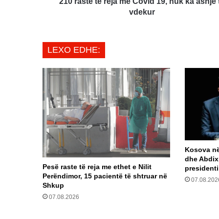
asnjë
210 raste të reja me Covid 19, nuk ka asnjë 
të
vdekur
vdekur
LEXO EDHE:
Kosova në 
dhe Abdix
Pesë raste të reja me ethet e Nilit
president
Perëndimor, 15 pacientë të shtruar në
07.08.202
Shkup
07.08.2026