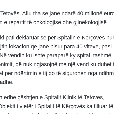
 Tetovës, Aliu tha se janë ndarë 40 milionë euro
 e repartit të onkologjisë dhe gjinekologjisë.
ki pati deklaruar se për Spitalin e Kërçovës nu
in lokacion që janë nisur para 40 viteve, pasi
 Në vendin ku ishte paraparë ky spital, tashmë
nimit, që nuk ngjasojnë me një vend ku duhet 
et për ndërtimin e tij do të sigurohen nga ndih
Madhe.
n edhe çështjen e Spitalit Klinik të Tetovës,
bjekti i vjetër i Spitalit të Kërçovës ka filluar të