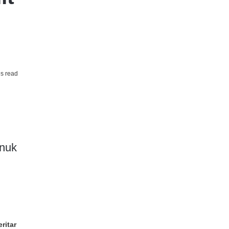
s read
 nuk
ritar