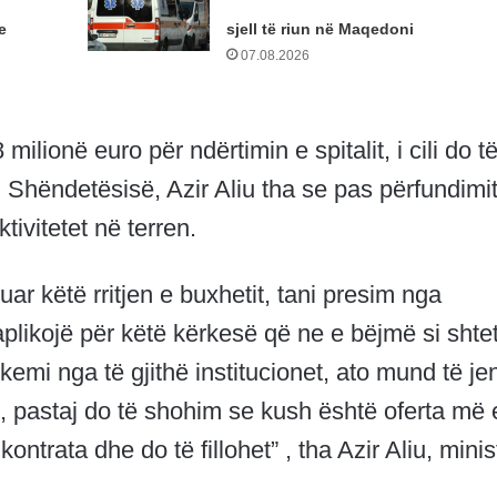
e
sjell të riun në Maqedoni
07.08.2026
lionë euro për ndërtimin e spitalit, i cili do t
 i Shëndetësisë, Azir Aliu tha se pas përfundimit
tivitetet në terren.
ar këtë rritjen e buxhetit, tani presim nga
 aplikojë për këtë kërkesë që ne e bëjmë si shtet
 kemi nga të gjithë institucionet, ato mund të je
 pastaj do të shohim se kush është oferta më 
ontrata dhe do të fillohet” , tha Azir Aliu, minist