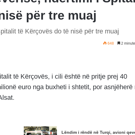
nisë për tre muaj
pitalit të Kërçovës do të nisë për tre muaj
648
2 minute
alit të Kërçovës, i cili është në pritje prej 40
ilionë euro nga buxheti i shtetit, por asnjëherë
Alsat.
Lëndim i rëndë në Turqi, avioni qeve