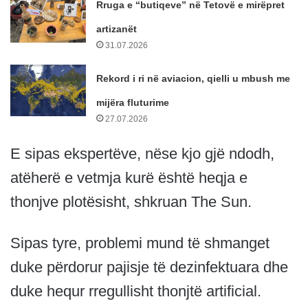
Rruga e “butiqeve” në Tetovë e mirëpret
artizanët
31.07.2026
Rekord i ri në aviacion, qielli u mbush me
mijëra fluturime
27.07.2026
E sipas ekspertëve, nëse kjo gjë ndodh,
atëherë e vetmja kurë është heqja e
thonjve plotësisht, shkruan The Sun.
Sipas tyre, problemi mund të shmanget
duke përdorur pajisje të dezinfektuara dhe
duke hequr rregullisht thonjtë artificial.