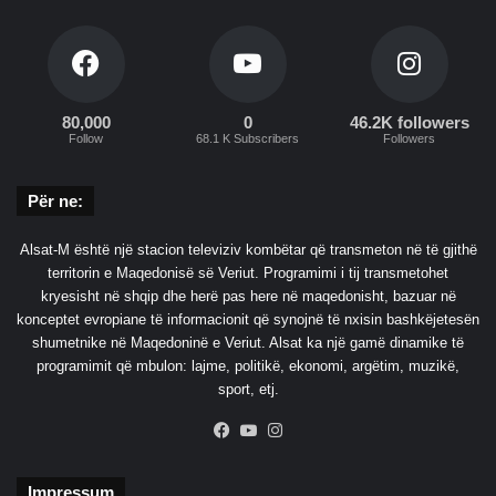
t
ë
b
o
r
80,000
0
46.2K followers
ë
Follow
68.1 K Subscribers
Followers
s
,
m
Për ne:
ë
t
Alsat-M është një stacion televiziv kombëtar që transmeton në të gjithë
e
territorin e Maqedonisë së Veriut. Programimi i tij transmetohet
p
kryesisht në shqip dhe herë pas here në maqedonisht, bazuar në
ë
konceptet evropiane të informacionit që synojnë të nxisin bashkëjetesën
r
shumetnike në Maqedoninë e Veriut. Alsat ka një gamë dinamike të
n
programimit që mbulon: lajme, politikë, ekonomi, argëtim, muzikë,
ë
sport, etj.
r
a
Facebook
YouTube
Instagram
j
o
Impressum
n