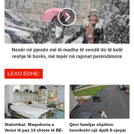
m
s
e
ë
t
r
r
n
u
ë
p
p
i
j
n
e
Nesër në pjesën më të madhe të vendit do të ketë
t
s
reshje të borës, më tepër në rajonet perëndimore
u
ë
a
n
LEXO EDHE:
j
m
,
ë
n
t
ë
ë
s
m
e
a
p
d
i
h
Statistikat: Maqedonia e
Qeni familjar shpëton
n
e
Veriut lë pas 14 shtete të BE-
heroikisht një djalë 6-vjeçar
i
t