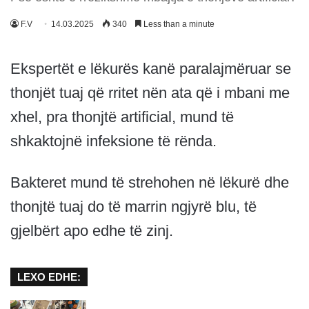
F.V
14.03.2025
340
Less than a minute
Ekspertët e lëkurës kanë paralajmëruar se
thonjët tuaj që rritet nën ata që i mbani me
xhel, pra thonjtë artificial, mund të
shkaktojnë infeksione të rënda.
Bakteret mund të strehohen në lëkurë dhe
thonjtë tuaj do të marrin ngjyrë blu, të
gjelbërt apo edhe të zinj.
LEXO EDHE: