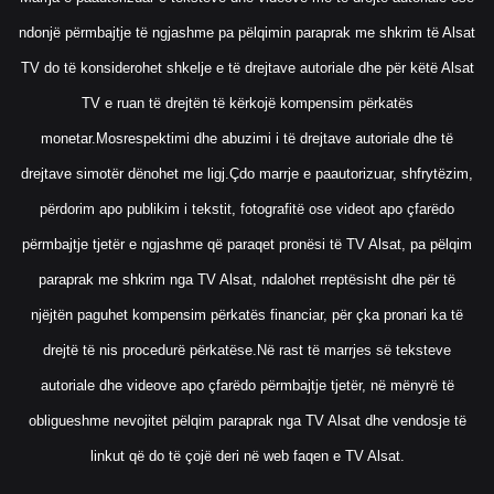
ndonjë përmbajtje të ngjashme pa pëlqimin paraprak me shkrim të Alsat
TV do të konsiderohet shkelje e të drejtave autoriale dhe për këtë Alsat
TV e ruan të drejtën të kërkojë kompensim përkatës
monetar.Mosrespektimi dhe abuzimi i të drejtave autoriale dhe të
drejtave simotër dënohet me ligj.Çdo marrje e paautorizuar, shfrytëzim,
përdorim apo publikim i tekstit, fotografitë ose videot apo çfarëdo
përmbajtje tjetër e ngjashme që paraqet pronësi të TV Alsat, pa pëlqim
paraprak me shkrim nga TV Alsat, ndalohet rreptësisht dhe për të
njëjtën paguhet kompensim përkatës financiar, për çka pronari ka të
drejtë të nis procedurë përkatëse.Në rast të marrjes së teksteve
autoriale dhe videove apo çfarëdo përmbajtje tjetër, në mënyrë të
obligueshme nevojitet pëlqim paraprak nga TV Alsat dhe vendosje të
linkut që do të çojë deri në web faqen e TV Alsat.