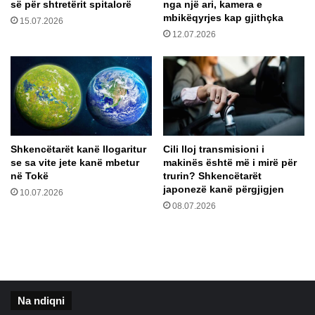
së për shtretërit spitalorë
nga një ari, kamera e
k
ë
mbikëqyrjes kap gjithçka
15.07.2026
a
v
12.07.2026
f
e
e
n
p
d
a
i
r
t
a
d
s
o
t
t
Shkencëtarët kanë llogaritur
Cili lloj transmisioni i
ë
ë
se sa vite jete kanë mbetur
makinës është më i mirë për
r
k
në Tokë
trurin? Shkencëtarët
v
e
japonezë kanë përgjigjen
10.07.2026
i
t
08.07.2026
t
ë
j
r
e
e
s
s
?
h
j
Na ndiqni
e