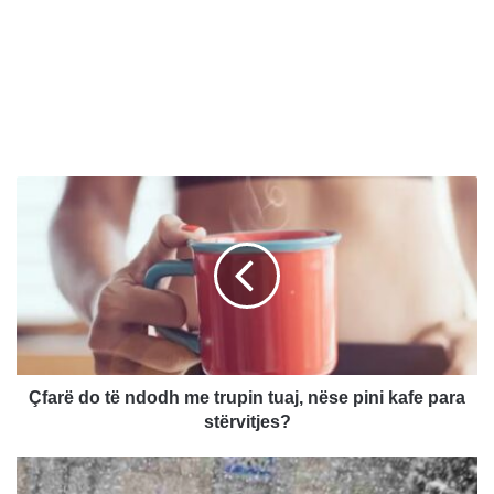
Ç
f
a
r
ë
d
o
t
ë
n
Çfarë do të ndodh me trupin tuaj, nëse pini kafe para
d
stërvitjes?
o
d
N
h
e