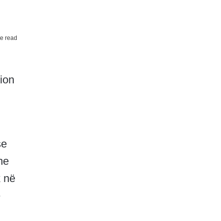
e read
cion
se
he
k në
e