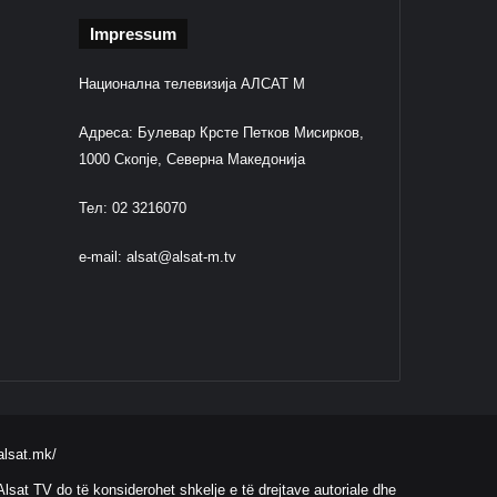
Impressum
Национална телевизија АЛСАТ М
Адреса: Булевар Крсте Петков Мисирков,
1000 Скопје, Северна Македонија
Тел: 02 3216070
e-mail:
alsat@alsat-m.tv
alsat.mk/
lsat TV do të konsiderohet shkelje e të drejtave autoriale dhe