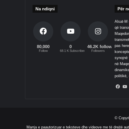
Na ndiqni
Për n
Alsat-M 
që transm
Maqedoni
transmet
pas here
80,000
0
46.2K followers
Follow
68.1 K Subscribers
Followers
koncepte
synojnë 
në Maqed
dinamike
politikë,
Fac
© Copyr
Marrja e paautorizuar e teksteve dhe videove me të drejtë aut