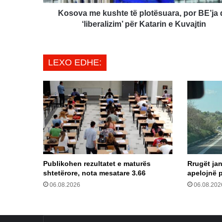
‘liberalizim’
për
Kosova me kushte të plotësuara, por BE’ja
Katarin
‘liberalizim’ për Katarin e Kuvajtin
e
Kuvajtin
LEXO EDHE:
Publikohen rezultatet e maturës
Rrugët jan
shtetërore, nota mesatare 3.66
apelojnë p
06.08.2026
06.08.202