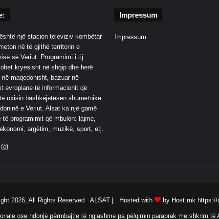
e:
Impressum
është një stacion televiziv kombëtar
Impressum
eton në të gjithë territorin e
së së Veriut. Programimi i tij
ohet kryesisht në shqip dhe herë
 në maqedonisht, bazuar në
t evropiane të informacionit që
të nxisin bashkëjetesën shumetnike
oninë e Veriut. Alsat ka një gamë
 të programimit që mbulon: lajme,
 ekonomi, argëtim, muzikë, sport, etj.
ebook
YouTube
Instagram
ight 2026, All Rights Reserved ALSAT |
Hosted with
by Host.mk
https://
oriale ose ndonjë përmbajtje të ngjashme pa pëlqimin paraprak me shkrim të A