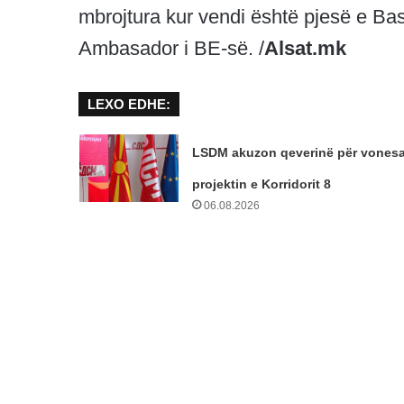
mbrojtura kur vendi është pjesë e Bas
Ambasador i BE-së. /
Alsat.mk
LEXO EDHE:
LSDM akuzon qeverinë për vonesa
projektin e Korridorit 8
06.08.2026