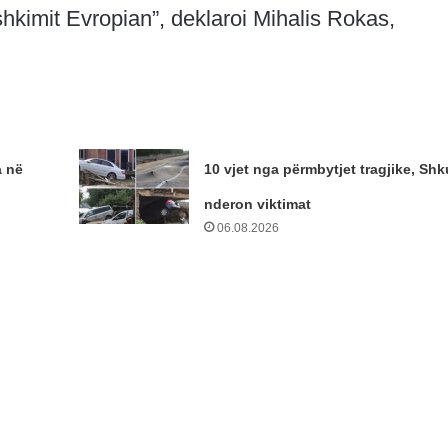
hkimit Evropian”, deklaroi Mihalis Rokas,
 në
10 vjet nga përmbytjet tragjike, Shk
nderon viktimat
06.08.2026