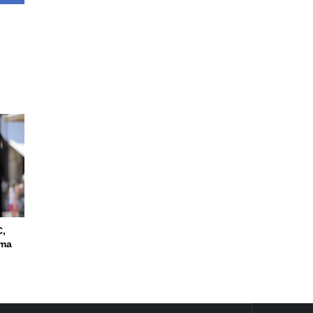
C,
ima