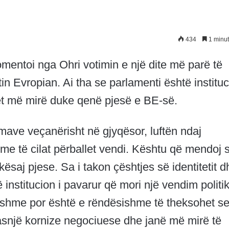
434
1 minut
entoi nga Ohri votimin e një dite më parë të
n Evropian. Ai tha se parlamenti është institu
het më mirë duke qenë pjesë e BE-së.
rmave veçanërisht në gjyqësor, luftën ndaj
 me të cilat përballet vendi. Kështu që mendoj 
kësaj pjese. Sa i takon çështjes së identitetit d
institucion i pavarur që mori një vendim politi
ndshme por është e rëndësishme të theksohet s
 asnjë kornize negociuese dhe janë më mirë të