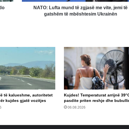
të
gatshëm
 do
NATO: Lufta mund të zgjasë me vite, jemi të
të
gatshëm të mbështesim Ukrainën
mbështesim
Ukrainën
ë të kalueshme, autoritetet
Kujdes! Temperaturat arrijnë 39°
ër kujdes gjatë vozitjes
pasdite priten reshje dhe bubull
6
06.08.2026