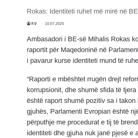
Rokas: Identiteti ruhet më mirë në BE
F.V
10.07.2025
Ambasadori i BE-së Mihalis Rokas kom
raportit për Maqedoninë në Parlamenti
i pavarur kurse identiteti mund të ru
“Raporti e mbështet rrugën drejt refo
korrupsionit, dhe shumë sfida të tjera
është raport shumë pozitiv sa i takon 
gjuhës, Parlamenti Evropian është një 
përputhje me procedurat e tij të bre
identiteti dhe gjuha nuk janë pjesë e