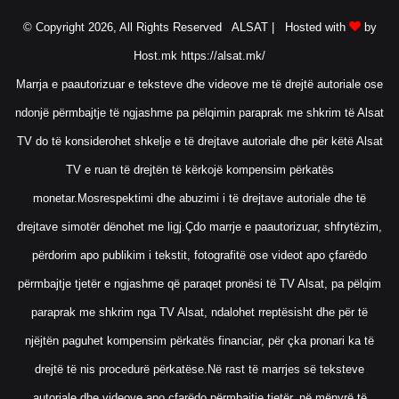
© Copyright 2026, All Rights Reserved ALSAT |
Hosted with
by
Host.mk
https://alsat.mk/
Marrja e paautorizuar e teksteve dhe videove me të drejtë autoriale ose
ndonjë përmbajtje të ngjashme pa pëlqimin paraprak me shkrim të Alsat
TV do të konsiderohet shkelje e të drejtave autoriale dhe për këtë Alsat
TV e ruan të drejtën të kërkojë kompensim përkatës
monetar.Mosrespektimi dhe abuzimi i të drejtave autoriale dhe të
drejtave simotër dënohet me ligj.Çdo marrje e paautorizuar, shfrytëzim,
përdorim apo publikim i tekstit, fotografitë ose videot apo çfarëdo
përmbajtje tjetër e ngjashme që paraqet pronësi të TV Alsat, pa pëlqim
paraprak me shkrim nga TV Alsat, ndalohet rreptësisht dhe për të
njëjtën paguhet kompensim përkatës financiar, për çka pronari ka të
drejtë të nis procedurë përkatëse.Në rast të marrjes së teksteve
autoriale dhe videove apo çfarëdo përmbajtje tjetër, në mënyrë të