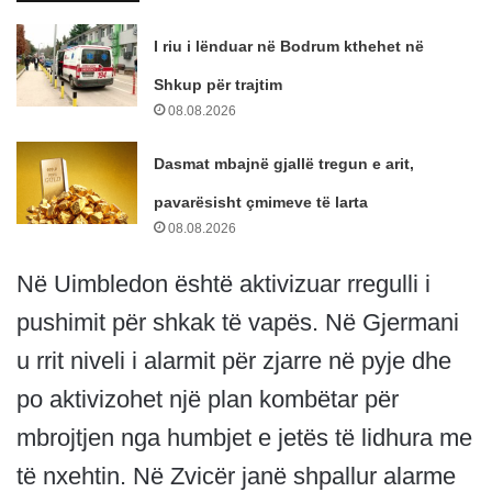
I riu i lënduar në Bodrum kthehet në
Shkup për trajtim
08.08.2026
Dasmat mbajnë gjallë tregun e arit,
pavarësisht çmimeve të larta
08.08.2026
Në Uimbledon është aktivizuar rregulli i
pushimit për shkak të vapës. Në Gjermani
u rrit niveli i alarmit për zjarre në pyje dhe
po aktivizohet një plan kombëtar për
mbrojtjen nga humbjet e jetës të lidhura me
të nxehtin. Në Zvicër janë shpallur alarme