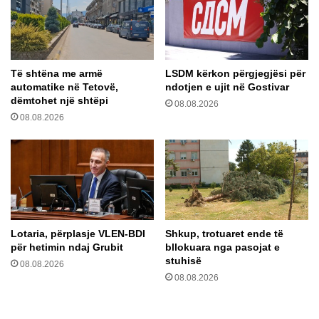
m
s
i
h
r
t
ë
N
Të shtëna me armë
LSDM kërkon përgjegjësi për
p
o
automatike në Tetovë,
ndotjen e ujit në Gostivar
ë
n
dëmtohet një shtëpi
r
08.08.2026
G
08.08.2026
m
r
ë
a
n
t
g
ë
j
n
e
e
s
S
?
H
Lotaria, përplasje VLEN-BDI
Shkup, trotuaret ende të
B
për hetimin ndaj Grubit
bllokuara nga pasojat e
A
stuhisë
08.08.2026
n
08.08.2026
d
a
j