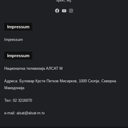
sport, etj.
Facebook
YouTube
Instagram
Impressum
Impressum
Impressum
Национална телевизија АЛСАТ М
Адреса: Булевар Крсте Петков Мисирков, 1000 Скопје, Северна
Македонија
Тел: 02 3216070
e-mail:
alsat@alsat-m.tv