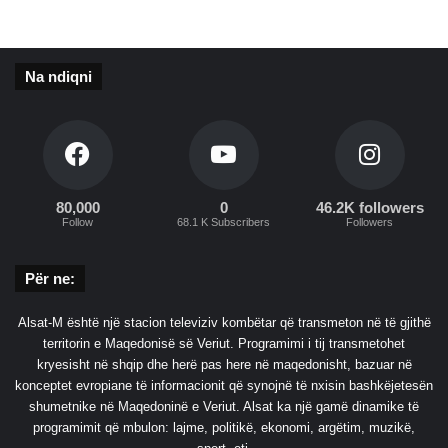
S
a
l
Na ndiqni
i
B
e
r
i
s
h
80,000
0
46.2K followers
Follow
68.1 K Subscribers
Followers
ë
s
Për ne:
Alsat-M është një stacion televiziv kombëtar që transmeton në të gjithë
territorin e Maqedonisë së Veriut. Programimi i tij transmetohet
kryesisht në shqip dhe herë pas here në maqedonisht, bazuar në
konceptet evropiane të informacionit që synojnë të nxisin bashkëjetesën
shumetnike në Maqedoninë e Veriut. Alsat ka një gamë dinamike të
programimit që mbulon: lajme, politikë, ekonomi, argëtim, muzikë,