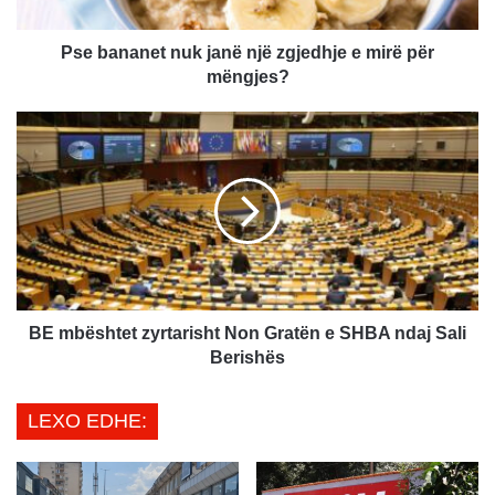
n
e
t
Pse bananet nuk janë një zgjedhje e mirë për
n
mëngjes?
u
k
B
j
E
a
m
n
b
ë
ë
n
s
j
h
ë
t
z
e
g
t
BE mbështet zyrtarisht Non Gratën e SHBA ndaj Sali
j
z
Berishës
e
y
d
r
LEXO EDHE:
h
t
j
a
e
r
e
i