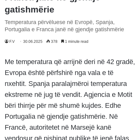
gatishmërie
Temperatura përvëluese në Evropë, Spanja,
Portugalia e Franca janë në gjendje gatishmërie
F.V
30.06.2025
378
1 minute read
Me temperatura që arrijnë deri në 42 gradë,
Evropa është përfshirë nga vala e të
nxehtit. Spanja paralajmëroi temperatura
ekstreme në jug të vendit. Agjencia e Motit
bëri thirrje për më shumë kujdes. Edhe
Portugalia në gjendje gatishmërie. Në
Francë, autoritetet në Marsejë kanë
vendosur që pishinat publike të jenë falas,