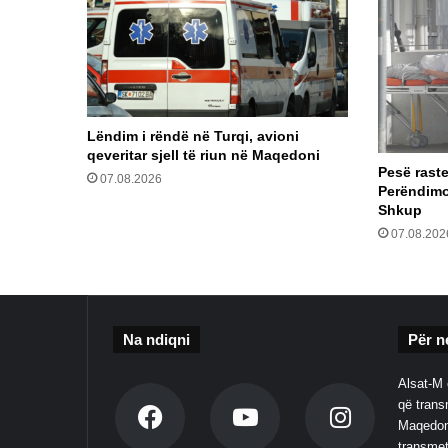
Lëndim i rëndë në Turqi, avioni
qeveritar sjell të riun në Maqedoni
Pesë raste
07.08.2026
Perëndimor
Shkup
07.08.202
Na ndiqni
Për n
Alsat-M 
që transm
Maqedoni
transmet