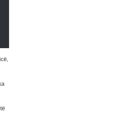
icë,
ka
të