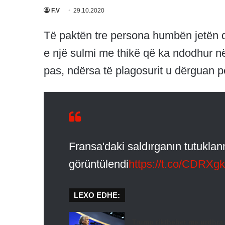
F.V
29.10.2020
Të paktën tre persona humbën jetën dh
e një sulmi me thikë që ka ndodhur në
pas, ndërsa të plagosurit u dërguan pë
Fransa'daki saldırganın tutukla
görüntülendi
https://t.co/CDRX
LEXO EDHE:
Trump rikthehet me urdhra t