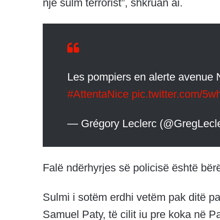
një sulm terrorist”, shkruan ai.
Les pompiers en alerte avenue 
#AttentaNice
pic.twitter.com/5w
— Grégory Leclerc (@GregLecl
Falë ndërhyrjes së policisë është bërë
Sulmi i sotëm erdhi vetëm pak ditë pa
Samuel Paty, të cilit iu pre koka në Pa