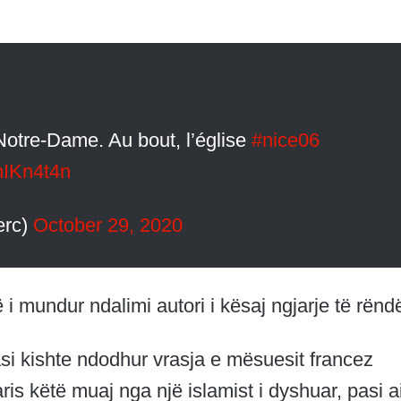
Notre-Dame. Au bout, l’église
#nice06
hIKn4t4n
erc)
October 29, 2020
 i mundur ndalimi autori i kësaj ngjarje të rënd
si kishte ndodhur vrasja e mësuesit francez
ris këtë muaj nga një islamist i dyshuar, pasi a