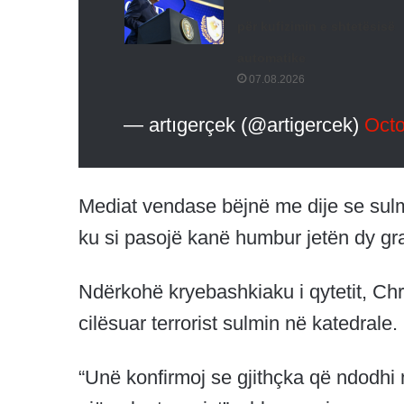
për kufizimin e shtetësisë
automatike
07.08.2026
— artıgerçek (@artigercek)
Octo
Mediat vendase bëjnë me dije se sul
ku si pasojë kanë humbur jetën dy gra
Ndërkohë kryebashkiaku i qytetit, Chri
cilësuar terrorist sulmin në katedrale.
“Unë konfirmoj se gjithçka që ndodhi