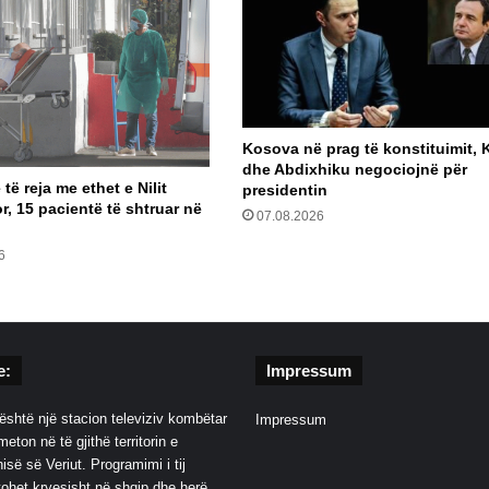
Kosova në prag të konstituimit, K
dhe Abdixhiku negociojnë për
 të reja me ethet e Nilit
presidentin
, 15 pacientë të shtruar në
07.08.2026
6
e:
Impressum
është një stacion televiziv kombëtar
Impressum
eton në të gjithë territorin e
së së Veriut. Programimi i tij
ohet kryesisht në shqip dhe herë