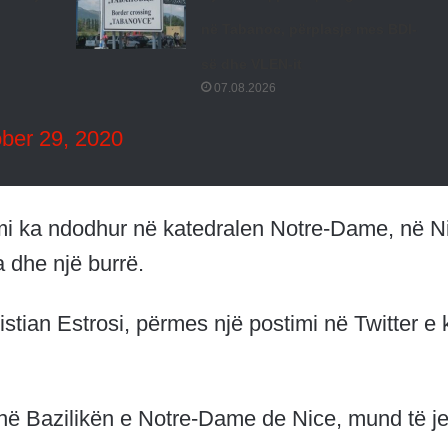
në Tabanoc, përplasje mes BDI-
së dhe VLEN-it
07.08.2026
ber 29, 2020
mi ka ndodhur në katedralen Notre-Dame, në N
 dhe një burrë.
stian Estrosi, përmes një postimi në Twitter e 
 në Bazilikën e Notre-Dame de Nice, mund të je