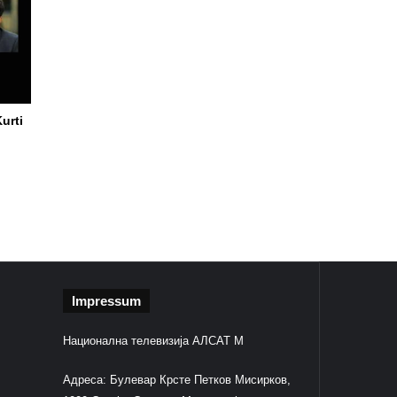
urti
Impressum
Национална телевизија АЛСАТ М
Адреса: Булевар Крсте Петков Мисирков,