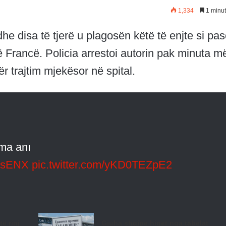
1,334
1 minut
e disa të tjerë u plagosën këtë të enjte si pas
 Francë. Policia arrestoi autorin pak minuta m
r trajtim mjekësor në spital.
nma anı
gksENX
pic.twitter.com/yKD0TEZpE2
ë rinj
Gjuha shqipe hiqet nga tabelat