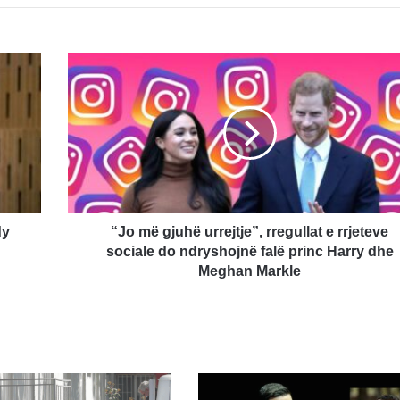
“Jo
më
gjuhë
urrejtje”,
rregullat
e
rrjeteve
sociale
do
ndryshojnë
dy
“Jo më gjuhë urrejtje”, rregullat e rrjeteve
falë
sociale do ndryshojnë falë princ Harry dhe
princ
Meghan Markle
Harry
dhe
Meghan
Markle