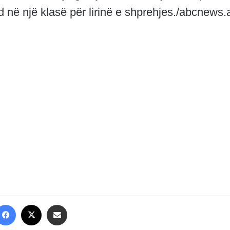
d në një klasë për lirinë e shprehjes./abcnews.
Facebook
X
Share via Email