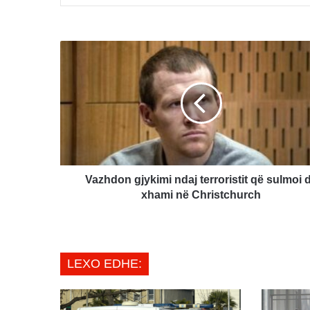
Vazhdon
gjykimi
ndaj
terroristit
që
sulmoi
dy
xhami
në
Christchurch
Vazhdon gjykimi ndaj terroristit që sulmoi 
xhami në Christchurch
LEXO EDHE: