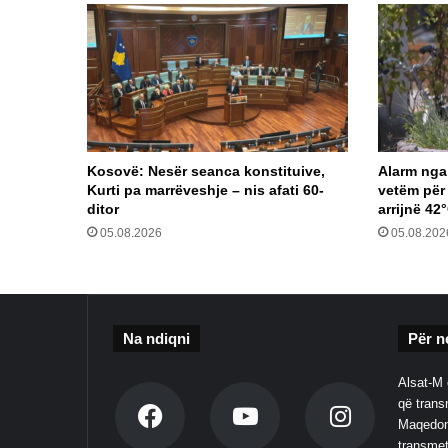
Kosovë: Nesër seanca konstituive,
Alarm nga 
Kurti pa marrëveshje – nis afati 60-
vetëm për
ditor
arrijnë 42
05.08.2026
05.08.202
Na ndiqni
Për n
Alsat-M 
që transm
Maqedoni
transmet