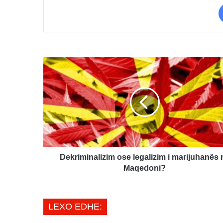
Dekriminalizim
ose
legalizim
i
marijuhanës
në
Maqedoni?
Dekriminalizim ose legalizim i marijuhanës 
Maqedoni?
LEXO EDHE: