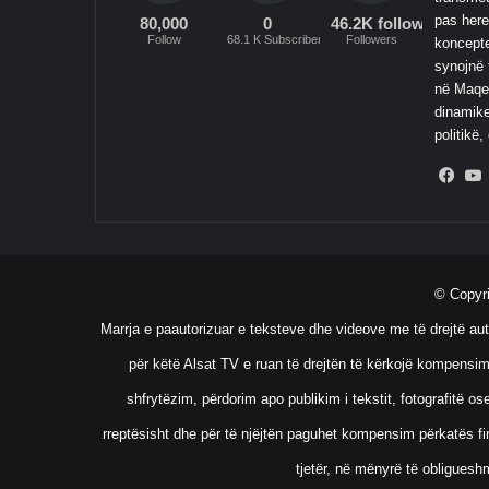
pas here
80,000
0
46.2K followers
Follow
68.1 K Subscribers
Followers
koncepte
synojnë 
në Maqed
dinamike
politikë,
Fac
© Copyr
Marrja e paautorizuar e teksteve dhe videove me të drejtë aut
për këtë Alsat TV e ruan të drejtën të kërkojë kompensim
shfrytëzim, përdorim apo publikim i tekstit, fotografitë 
rreptësisht dhe për të njëjtën paguhet kompensim përkatës fin
tjetër, në mënyrë të obliguesh