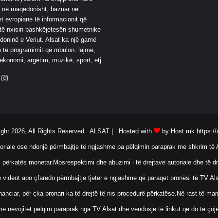
 në maqedonisht, bazuar në
t evropiane të informacionit që
të nxisin bashkëjetesën shumetnike
oninë e Veriut. Alsat ka një gamë
 të programimit që mbulon: lajme,
 ekonomi, argëtim, muzikë, sport, etj.
ebook
YouTube
Instagram
ight 2026, All Rights Reserved ALSAT |
Hosted with
by Host.mk
https://
oriale ose ndonjë përmbajtje të ngjashme pa pëlqimin paraprak me shkrim të A
 përkatës monetar.Mosrespektimi dhe abuzimi i të drejtave autoriale dhe të dr
ose videot apo çfarëdo përmbajtje tjetër e ngjashme që paraqet pronësi të TV 
anciar, për çka pronari ka të drejtë të nis procedurë përkatëse.Në rast të ma
me nevojitet pëlqim paraprak nga TV Alsat dhe vendosje të linkut që do të çoj