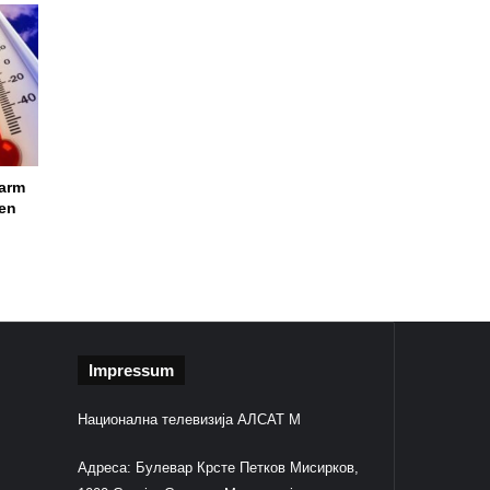
larm
ren
Impressum
Национална телевизија АЛСАТ М
Адреса: Булевар Крсте Петков Мисирков,