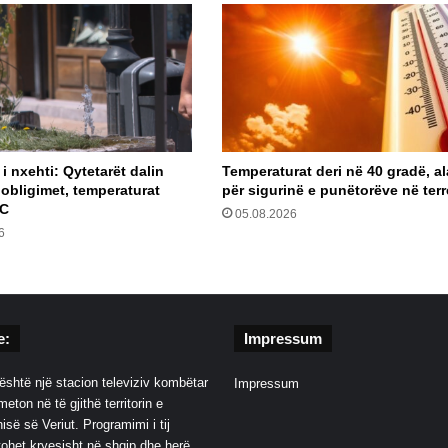
i nxehti: Qytetarët dalin
Temperaturat deri në 40 gradë, a
 obligimet, temperaturat
për sigurinë e punëtorëve në ter
°C
05.08.2026
6
e:
Impressum
është një stacion televiziv kombëtar
Impressum
eton në të gjithë territorin e
së së Veriut. Programimi i tij
ohet kryesisht në shqip dhe herë