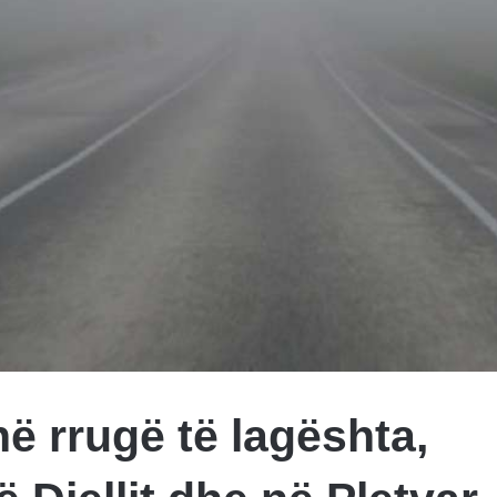
në rrugë të lagështa,