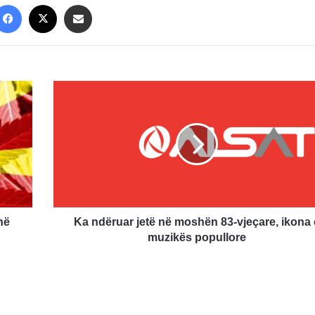
Facebook
X
Share via Email
Ka
ndëruar
jetë
në
moshën
83-
vjeçare,
ikona
e
muzikës
në
Ka ndëruar jetë në moshën 83-vjeçare, ikona 
popullore
muzikës popullore