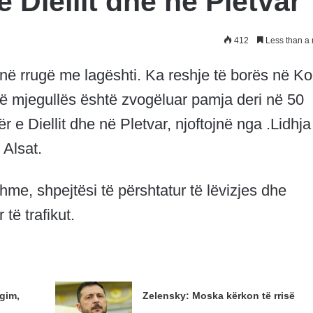
 Diellit dhe në Pletvar
412
Less than a 
e në rrugë me lagështi. Ka reshje të borës në K
të mjegullës është zvogëluar pamja deri në 50
r e Diellit dhe në Pletvar, njoftojnë nga .Lidhja
Alsat.
e, shpejtësi të përshtatur të lëvizjes dhe
të trafikut.
gim,
Zelensky: Moska kërkon të rrisë