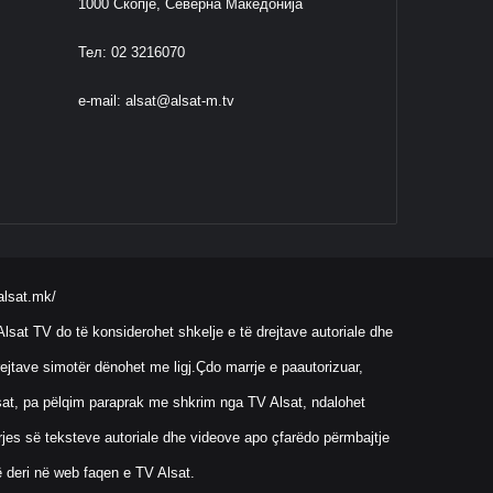
1000 Скопје, Северна Македонија
Тел: 02 3216070
e-mail:
alsat@alsat-m.tv
alsat.mk/
lsat TV do të konsiderohet shkelje e të drejtave autoriale dhe
ejtave simotër dënohet me ligj.Çdo marrje e paautorizuar,
Alsat, pa pëlqim paraprak me shkrim nga TV Alsat, ndalohet
rrjes së teksteve autoriale dhe videove apo çfarëdo përmbajtje
ë deri në web faqen e TV Alsat.