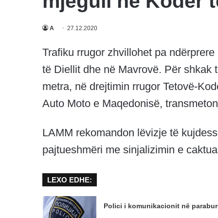
mjegull në Kodër të
A
27.12.2020
Trafiku rrugor zhvillohet pa ndërprer
të Diellit dhe në Mavrovë. Për shkak 
metra, në drejtimin rrugor Tetovë-Kodë
Auto Moto e Maqedonisë, transmeton 
LAMM rekomandon lëvizje të kujdesshm
pajtueshmëri me sinjalizimin e caktuar 
LEXO EDHE:
Polici i komunikacionit në parabur