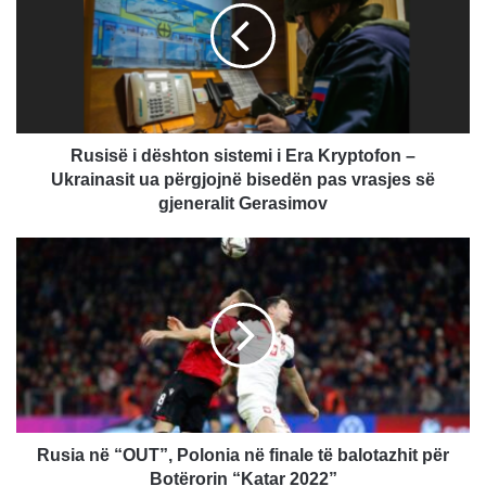
i
s
ë
i
d
ë
s
Rusisë i dështon sistemi i Era Kryptofon –
h
Ukrainasit ua përgjojnë bisedën pas vrasjes së
t
gjeneralit Gerasimov
o
n
R
s
u
i
s
s
i
t
a
e
n
m
ë
i
“
i
O
E
U
Rusia në “OUT”, Polonia në finale të balotazhit për
r
T
Botërorin “Katar 2022”