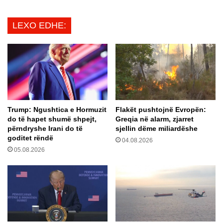
a
”
K
,
LEXO EDHE:
r
P
y
o
p
l
t
o
o
n
f
i
o
a
n
n
–
Trump: Ngushtica e Hormuzit
Flakët pushtojnë Evropën:
ë
do të hapet shumë shpejt,
Greqia në alarm, zjarret
U
f
përndryshe Irani do të
sjellin dëme miliardëshe
k
i
goditet rëndë
r
04.08.2026
n
05.08.2026
a
a
i
l
n
e
a
t
s
ë
i
b
t
a