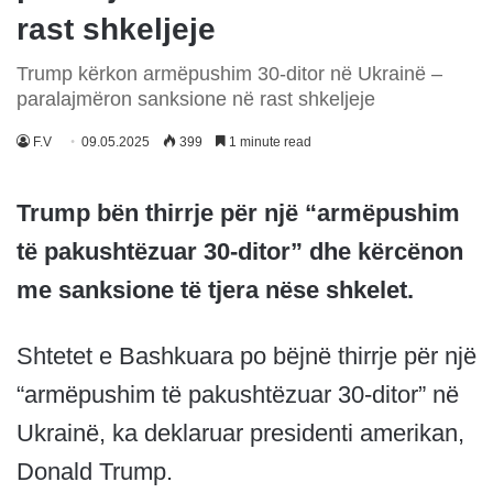
rast shkeljeje
Trump kërkon armëpushim 30-ditor në Ukrainë –
paralajmëron sanksione në rast shkeljeje
F.V
09.05.2025
399
1 minute read
Trump bën thirrje për një “armëpushim
të pakushtëzuar 30-ditor” dhe kërcënon
me sanksione të tjera nëse shkelet.
Shtetet e Bashkuara po bëjnë thirrje për një
“armëpushim të pakushtëzuar 30-ditor” në
Ukrainë, ka deklaruar presidenti amerikan,
Donald Trump.