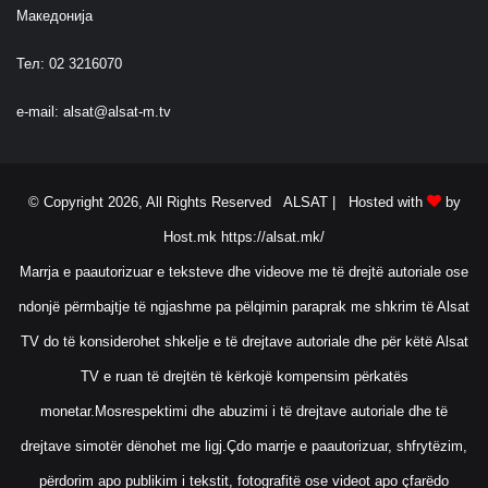
a
Македонија
s
i
Тел: 02 3216070
m
o
e-mail:
alsat@alsat-m.tv
v
© Copyright 2026, All Rights Reserved ALSAT |
Hosted with
by
Host.mk
https://alsat.mk/
Marrja e paautorizuar e teksteve dhe videove me të drejtë autoriale ose
ndonjë përmbajtje të ngjashme pa pëlqimin paraprak me shkrim të Alsat
TV do të konsiderohet shkelje e të drejtave autoriale dhe për këtë Alsat
TV e ruan të drejtën të kërkojë kompensim përkatës
monetar.Mosrespektimi dhe abuzimi i të drejtave autoriale dhe të
drejtave simotër dënohet me ligj.Çdo marrje e paautorizuar, shfrytëzim,
përdorim apo publikim i tekstit, fotografitë ose videot apo çfarëdo