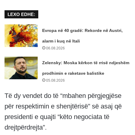
LEXO EDHE:
Evropa në 40 gradë: Rekorde në Austri,
alarm i kuq në Itali
06.08.2026
Zelensky: Moska kërkon të rrisë ndjeshëm
prodhimin e raketave balistike
05.08.2026
Të dy vendet do të “mbahen përgjegjëse
për respektimin e shenjtërisë” së asaj që
presidenti e quajti “këto negociata të
drejtpërdrejta”.