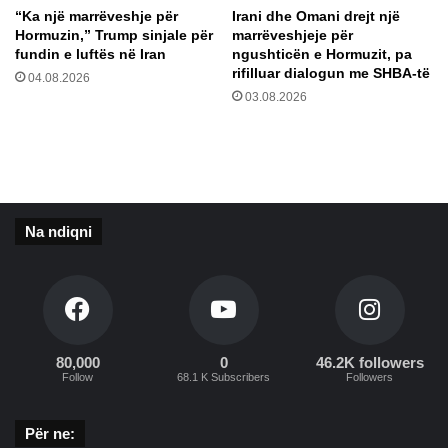
u
l
“Ka një marrëveshje për
Irani dhe Omani drejt një
a
o
Hormuzin,” Trump sinjale për
marrëveshjeje për
p
t
fundin e luftës në Iran
ngushticën e Hormuzit, pa
ë
a
rifilluar dialogun me SHBA-të
04.08.2026
r
z
03.08.2026
g
h
j
i
o
t
j
p
n
ë
ë
r
Na ndiqni
b
B
i
o
s
t
e
ë
d
r
ë
o
n
80,000
0
46.2K followers
r
Follow
68.1 K Subscribers
Followers
p
i
a
n
s
“
Për ne:
v
K