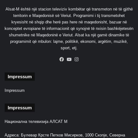
r
a
Alsat-M është një stacion televiziv kombëtar që transmeton në të gjithë
a
t
territorin e Maqedonisë së Veriut. Programimi i tij transmetohet
s
a
kryesisht në shqip dhe herë pas here në maqedonisht, bazuar në
j
r
konceptet evropiane të informacionit që synojnë të nxisin bashkëjetesën
e
2
shumetnike në Maqedoninë e Veriut. Alsat ka një gamë dinamike të
s
0
programimit që mbulon: lajme, politikë, ekonomi, argëtim, muzikë,
s
2
sport, etj.
ë
2
g
”
Facebook
YouTube
Instagram
j
e
n
Impressum
e
r
Impressum
a
l
Impressum
i
t
G
Национална телевизија АЛСАТ М
e
r
Адреса: Булевар Крсте Петков Мисирков, 1000 Скопје, Северна