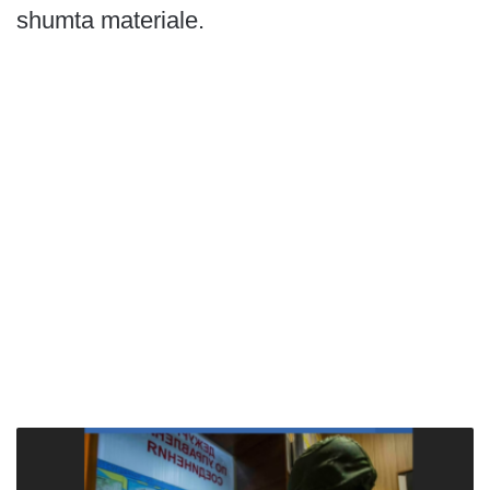
shumta materiale.
R
u
s