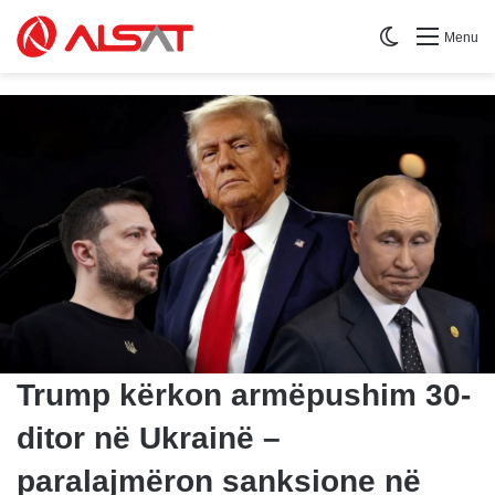
Switch skin
Menu
Trump kërkon armëpushim 30-
ditor në Ukrainë –
paralajmëron sanksione në