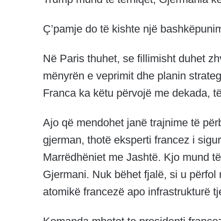
Ç’pamje do të kishte një bashkëpunim
Në Paris thuhet, se fillimisht duhet zh
mënyrën e veprimit dhe planin strateg
Franca ka këtu përvojë me dekada, të
Ajo që mendohet janë trajnime të përba
gjerman, thotë eksperti francez i sigu
Marrëdhëniet me Jashtë. Kjo mund të
Gjermani. Nuk bëhet fjalë, si u përfol
atomikë francezë apo infrastrukturë t