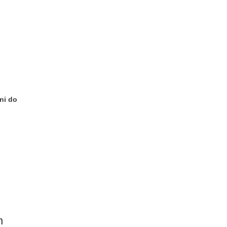
ni do
n