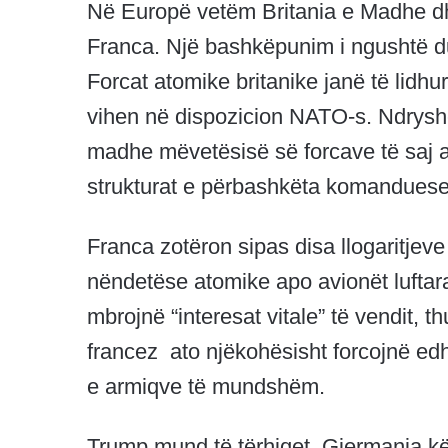
Në Europë vetëm Britania e Madhe d
Franca. Një bashkëpunim i ngushtë du
Forcat atomike britanike janë të lidhu
vihen në dispozicion NATO-s. Ndryshe 
madhe mëvetësisë së forcave të saj a
strukturat e përbashkëta komandues
Franca zotëron sipas disa llogaritj
nëndetëse atomike apo avionët luftar
mbrojnë “interesat vitale” të vendit, t
francez ato njëkohësisht forcojnë ed
e armiqve të mundshëm.
Trump mund të tërhiqet, Gjermania k