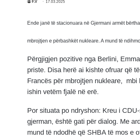
F.V
17.03.2025
Ende janë të stacionuara në Gjermani armët bërth
mbrojtjen e përbashkët nukleare. A mund të ndihm
Përgjigjen pozitive nga Berlini, Emma
priste. Disa herë ai kishte ofruar që
Francës për mbrojtjen nukleare, mbi
ishin vetëm fjalë në erë.
Por situata po ndryshon: Kreu i CDU-
gjerman, është gati për dialog. Me a
mund të ndodhë që SHBA të mos e ofro