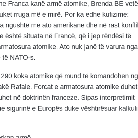
he Franca kanë armë atomike, Brenda BE vet
ket rruga më e mirë. Por ka edhe kufizime:
ra ngushtë me ato amerikane dhe në rast konflik
është situata në Francë, që i jep rëndësi të
rmatosura atomike. Ato nuk janë të varura nga
e të NATO-s.
eve 290 koka atomike që mund të komandohen n
akë Rafale. Forcat e armatosura atomike duhet
huhet në doktrinën franceze. Sipas interpretimit
he sigurinë e Europës duke vështirësuar kalkul
ërkon armë