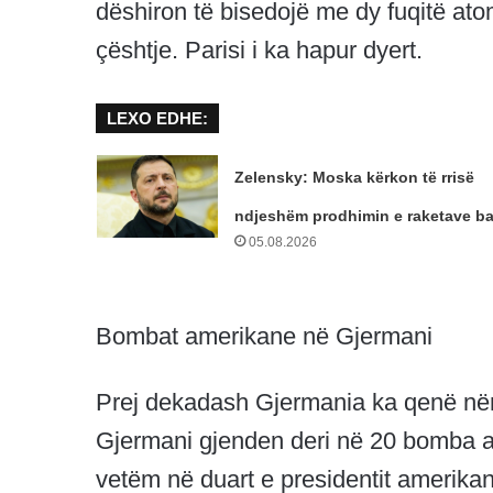
dëshiron të bisedojë me dy fuqitë at
çështje. Parisi i ka hapur dyert.
LEXO EDHE:
Zelensky: Moska kërkon të rrisë
ndjeshëm prodhimin e raketave bal
05.08.2026
Bombat amerikane në Gjermani
Prej dekadash Gjermania ka qenë nën
Gjermani gjenden deri në 20 bomba at
vetëm në duart e presidentit amerika