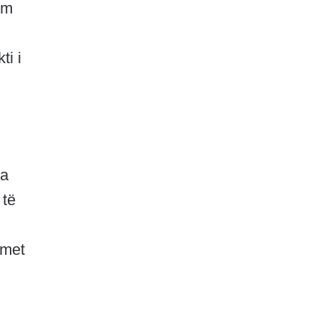
ëm
ti i
ga
 të
imet