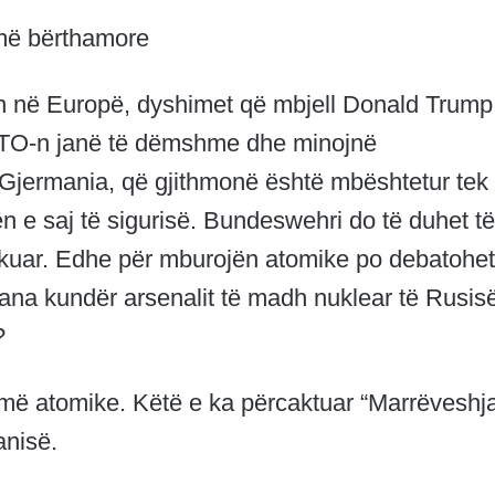
rmë bërthamore
 në Europë, dyshimet që mbjell Donald Trump
ATO-n janë të dëmshme dhe minojnë
 Gjermania, që gjithmonë është mbështetur tek
ën e saj të sigurisë. Bundeswehri do të duhet të
fikuar. Edhe për mburojën atomike po debatohet
hana kundër arsenalit të madh nuklear të Rusis
?
rmë atomike. Këtë e ka përcaktuar “Marrëveshj
anisë.