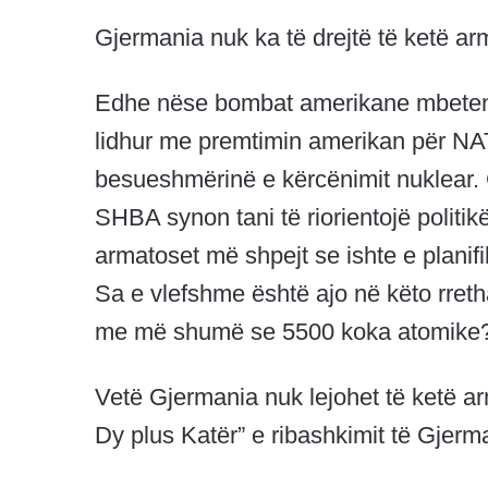
Gjermania nuk ka të drejtë të ketë a
Edhe nëse bombat amerikane mbeten
lidhur me premtimin amerikan për N
besueshmërinë e kërcënimit nuklear.
SHBA synon tani të riorientojë politik
armatoset më shpejt se ishte e plani
Sa e vlefshme është ajo në këto rret
me më shumë se 5500 koka atomike
Vetë Gjermania nuk lejohet të ketë a
Dy plus Katër” e ribashkimit të Gjerm