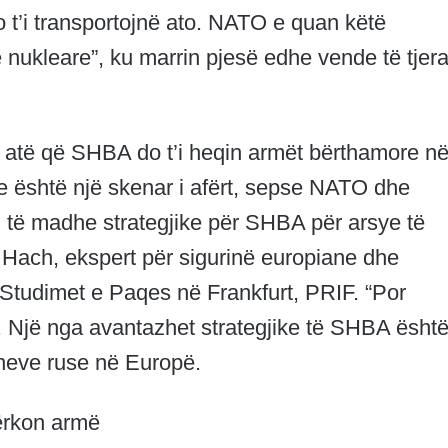
o t’i transportojnë ato. NATO e quan këtë
 nukleare”, ku marrin pjesë edhe vende të tjer
me atë që SHBA do t’i heqin armët bërthamore n
se është një skenar i afërt, sepse NATO dhe
 të madhe strategjike për SHBA për arsye të
Hach, ekspert për sigurinë europiane dhe
ër Studimet e Paqes në Frankfurt, PRIF. “Por
. Një nga avantazhet strategjike të SHBA ësht
oneve ruse në Europë.
ërkon armë