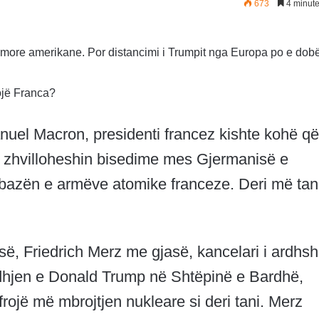
673
4 minute
amore amerikane. Por distancimi i Trumpit nga Europa po e dob
ojë Franca?
nuel Macron, presidenti francez kishte kohë që
 të zhvilloheshin bisedime mes Gjermanisë e
 bazën e armëve atomike franceze. Deri më tan
së, Friedrich Merz me gjasë, kancelari i ardhs
rdhjen e Donald Trump në Shtëpinë e Bardhë,
jë më mbrojtjen nukleare si deri tani. Merz