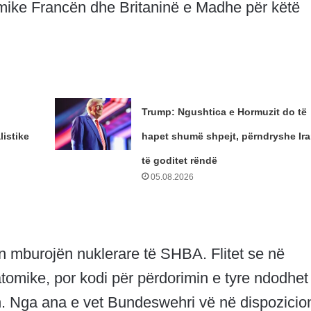
omike Francën dhe Britaninë e Madhe për këtë
Trump: Ngushtica e Hormuzit do të
istike
hapet shumë shpejt, përndryshe Ira
të goditet rëndë
05.08.2026
 mburojën nuklerare të SHBA. Flitet se në
omike, por kodi për përdorimin e tyre ndodhet
n. Nga ana e vet Bundeswehri vë në dispozicio