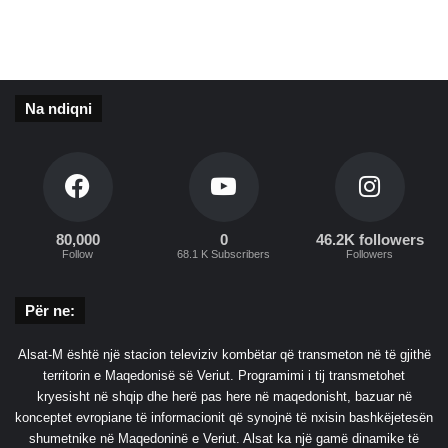
M
a
r
i
u
Na ndiqni
p
o
l
80,000
0
46.2K followers
Follow
68.1 K Subscribers
Followers
Për ne:
Alsat-M është një stacion televiziv kombëtar që transmeton në të gjithë
territorin e Maqedonisë së Veriut. Programimi i tij transmetohet
kryesisht në shqip dhe herë pas here në maqedonisht, bazuar në
konceptet evropiane të informacionit që synojnë të nxisin bashkëjetesën
shumetnike në Maqedoninë e Veriut. Alsat ka një gamë dinamike të