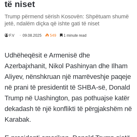
të niset
Trump përmend sërish Kosovën: Shpëtuam shumë
jetë, ndalëm diçka që ishte gati të niset
F.V
09.08.2025
549
1 minute read
Udhëheqësit e Armenisë dhe
Azerbajxhanit, Nikol Pashinyan dhe Ilham
Aliyev, nënshkruan një marrëveshje paqeje
në prani të presidentit të SHBA-së, Donald
Trump në Uashington, pas pothuajse katër
dekadash të një konflikti të përgjakshëm në
Karabak.