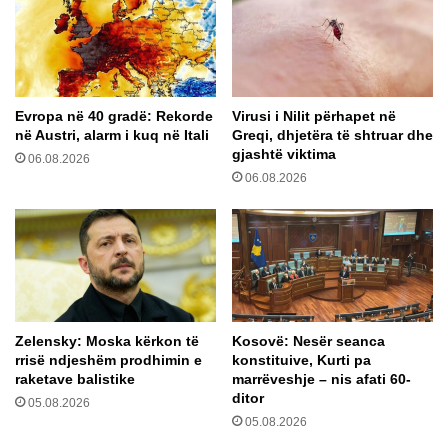
e
k
1
o
0
l
0
e
0
r
Evropa në 40 gradë: Rekorde
Virusi i Nilit përhapet në
e
ë
në Austri, alarm i kuq në Itali
Greqi, dhjetëra të shtruar dhe
u
s
gjashtë viktima
r
06.08.2026
ë
06.08.2026
o
s
b
h
r
t
e
ë
n
i
d
m
a
u
n
Zelensky: Moska kërkon të
Kosovë: Nesër seanca
d
rrisë ndjeshëm prodhimin e
konstituive, Kurti pa
u
raketave balistike
marrëveshje – nis afati 60-
r
ditor
05.08.2026
n
05.08.2026
ë