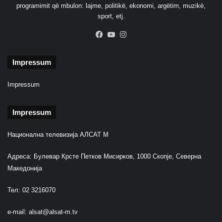
programimit që mbulon: lajme, politikë, ekonomi, argëtim, muzikë,
sport, etj.
Facebook
YouTube
Instagram
Impressum
Impressum
Impressum
Национална телевизија АЛСАТ М
Адреса: Булевар Крсте Петков Мисирков, 1000 Скопје, Северна
Македонија
Тел: 02 3216070
e-mail:
alsat@alsat-m.tv