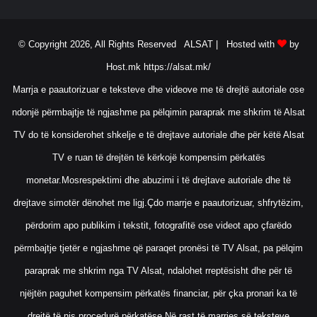
© Copyright 2026, All Rights Reserved ALSAT |
Hosted with
by
Host.mk
https://alsat.mk/
Marrja e paautorizuar e teksteve dhe videove me të drejtë autoriale ose
ndonjë përmbajtje të ngjashme pa pëlqimin paraprak me shkrim të Alsat
TV do të konsiderohet shkelje e të drejtave autoriale dhe për këtë Alsat
TV e ruan të drejtën të kërkojë kompensim përkatës
monetar.Mosrespektimi dhe abuzimi i të drejtave autoriale dhe të
drejtave simotër dënohet me ligj.Çdo marrje e paautorizuar, shfrytëzim,
përdorim apo publikim i tekstit, fotografitë ose videot apo çfarëdo
përmbajtje tjetër e ngjashme që paraqet pronësi të TV Alsat, pa pëlqim
paraprak me shkrim nga TV Alsat, ndalohet rreptësisht dhe për të
njëjtën paguhet kompensim përkatës financiar, për çka pronari ka të
drejtë të nis procedurë përkatëse.Në rast të marrjes së teksteve