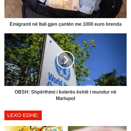
n
t
i
n
Emigranti në Itali gjen çantën me 1000 euro brenda
ë
I
O
t
B
a
S
l
H
i
:
g
S
j
h
e
p
n
ë
ç
r
OBSH: Shpërthimi i kolerës është i mundur në
a
t
Mariupol
n
h
t
i
LEXO EDHE:
ë
m
n
i
m
i