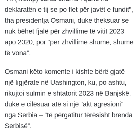
deklaratën e tij se po flet për javët e fundit”,
tha presidentja Osmani, duke theksuar se
nuk bëhet fjalë për zhvillime të vitit 2023
apo 2020, por “për zhvillime shumë, shumë
të vona”.
Osmani këto komente i kishte bërë gjatë
një ligjërate në Uashington, ku, po ashtu,
rikujtoi sulmin e shtatorit 2023 në Banjskë,
duke e cilësuar atë si një “akt agresioni”
nga Serbia – “të përgatitur tërësisht brenda
Serbisë”.