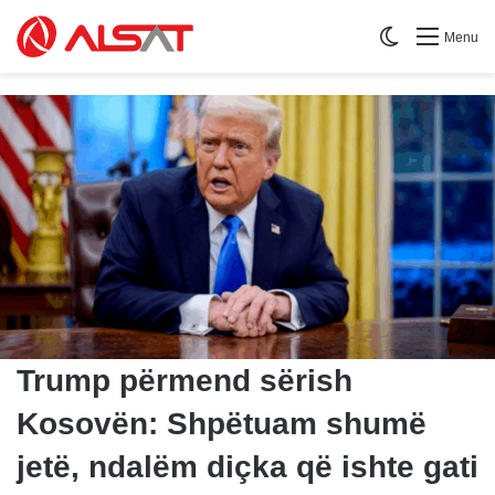
Switch skin
Menu
Trump përmend sërish
Kosovën: Shpëtuam shumë
jetë, ndalëm diçka që ishte gati