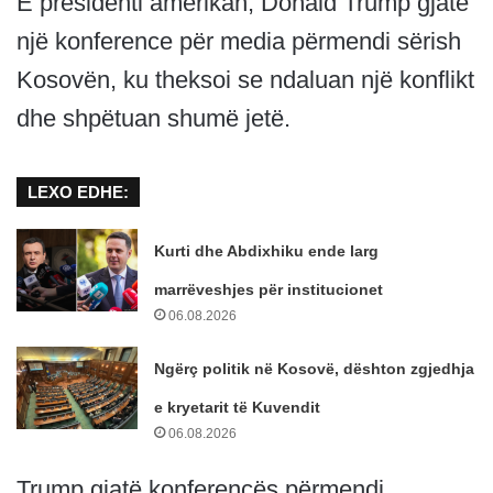
E presidenti amerikan, Donald Trump gjatë
një konference për media përmendi sërish
Kosovën, ku theksoi se ndaluan një konflikt
dhe shpëtuan shumë jetë.
LEXO EDHE:
Kurti dhe Abdixhiku ende larg
marrëveshjes për institucionet
06.08.2026
Ngërç politik në Kosovë, dështon zgjedhja
e kryetarit të Kuvendit
06.08.2026
Trump gjatë konferencës përmendi