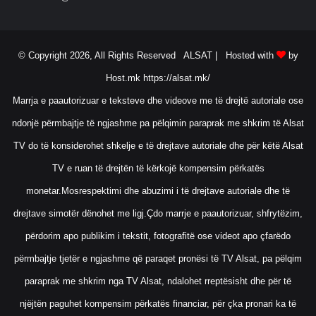
© Copyright 2026, All Rights Reserved ALSAT |
Hosted with
by
Host.mk
https://alsat.mk/
Marrja e paautorizuar e teksteve dhe videove me të drejtë autoriale ose
ndonjë përmbajtje të ngjashme pa pëlqimin paraprak me shkrim të Alsat
TV do të konsiderohet shkelje e të drejtave autoriale dhe për këtë Alsat
TV e ruan të drejtën të kërkojë kompensim përkatës
monetar.Mosrespektimi dhe abuzimi i të drejtave autoriale dhe të
drejtave simotër dënohet me ligj.Çdo marrje e paautorizuar, shfrytëzim,
përdorim apo publikim i tekstit, fotografitë ose videot apo çfarëdo
përmbajtje tjetër e ngjashme që paraqet pronësi të TV Alsat, pa pëlqim
paraprak me shkrim nga TV Alsat, ndalohet rreptësisht dhe për të
njëjtën paguhet kompensim përkatës financiar, për çka pronari ka të