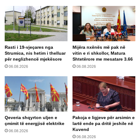
a
ë
j
s
?
h
t
ë
v
e
Rasti i 19-vjeçares nga
Mijëra nxënës më pak në
n
Strumica, nis hetim i thelluar
vitin e ri shkollor, Matura
d
për neglizhencë mjekësore
Shtetërore me mesatare 3.66
i
06.08.2026
06.08.2026
m
ë
i
m
i
r
ë
p
Qeveria shqyrton uljen e
Pakoja e ligjeve për arsimin e
ë
çmimit të energjisë elektrike
lartë ende pa dritë jeshile në
r
Kuvend
06.08.2026
t
06.08.2026
ë