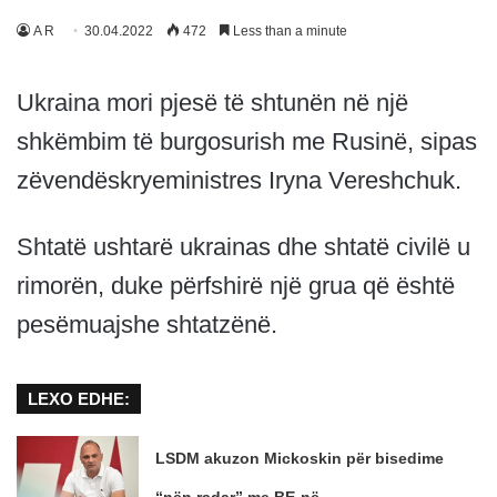
A R
30.04.2022
472
Less than a minute
Ukraina mori pjesë të shtunën në një
shkëmbim të burgosurish me Rusinë, sipas
zëvendëskryeministres Iryna Vereshchuk.
Shtatë ushtarë ukrainas dhe shtatë civilë u
rimorën, duke përfshirë një grua që është
pesëmuajshe shtatzënë.
LEXO EDHE:
LSDM akuzon Mickoskin për bisedime
“nën radar” me BE-në