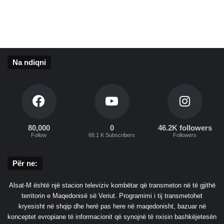
r
u
a
j
t
Na ndiqni
u
r
d
o
m
a
t
80,000
0
46.2K followers
Follow
68.1 K Subscribers
Followers
e
t
,
Për ne:
j
a
Alsat-M është një stacion televiziv kombëtar që transmeton në të gjithë
s
territorin e Maqedonisë së Veriut. Programimi i tij transmetohet
i
kryesisht në shqip dhe herë pas here në maqedonisht, bazuar në
t
konceptet evropiane të informacionit që synojnë të nxisin bashkëjetesën
’