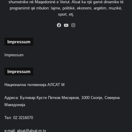
shumetnike në Maqedoninë e Veriut. Alsat ka një gamë dinamike të
i
programimit që mbulon: lajme, politikë, ekonomi, argëtim, muzikë,
m
sport, etj.
b
a
Facebook
YouTube
Instagram
n
i
t
Impressum
ë
f
Impressum
r
e
Impressum
s
k
ë
Национална телевизија АЛСАТ М
t
a
Адреса: Булевар Крсте Петков Мисирков, 1000 Скопје, Северна
Македонија
Тел: 02 3216070
e-mail:
alsat@alsat-m.tv