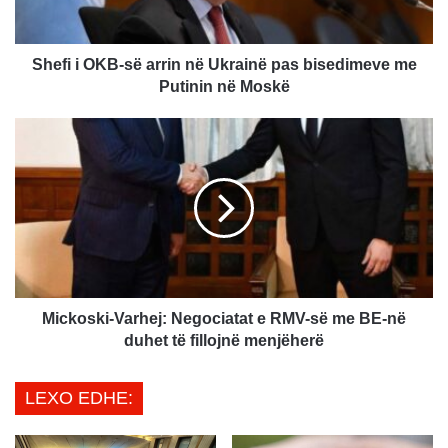
O
K
B
-
Shefi i OKB-së arrin në Ukrainë pas bisedimeve me
s
Putinin në Moskë
ë
a
M
r
i
r
c
i
k
n
o
n
s
ë
k
U
i
k
-
r
V
Mickoski-Varhej: Negociatat e RMV-së me BE-në
a
a
duhet të fillojnë menjëherë
i
r
n
h
LEXO EDHE:
ë
e
p
j
a
: