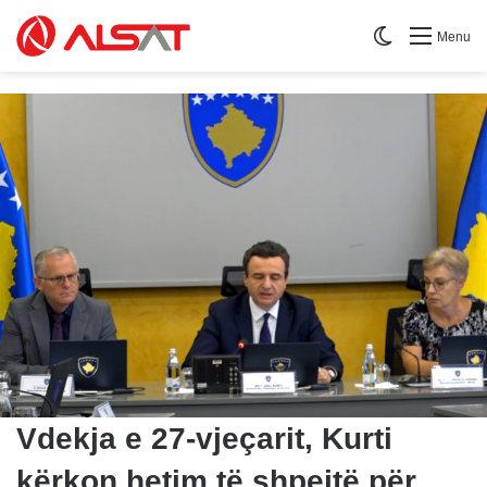
Switch skin
Menu
Vdekja e 27-vjeçarit, Kurti
kërkon hetim të shpejtë për