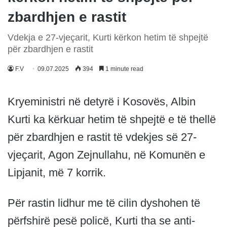
zbardhjen e rastit
Vdekja e 27-vjeçarit, Kurti kërkon hetim të shpejtë
për zbardhjen e rastit
F.V
09.07.2025
394
1 minute read
Kryeministri në detyrë i Kosovës, Albin
Kurti ka kërkuar hetim të shpejtë e të thellë
për zbardhjen e rastit të vdekjes së 27-
vjeçarit, Agon Zejnullahu, në Komunën e
Lipjanit, më 7 korrik.
Për rastin lidhur me të cilin dyshohen të
përfshirë pesë policë, Kurti tha se anti-