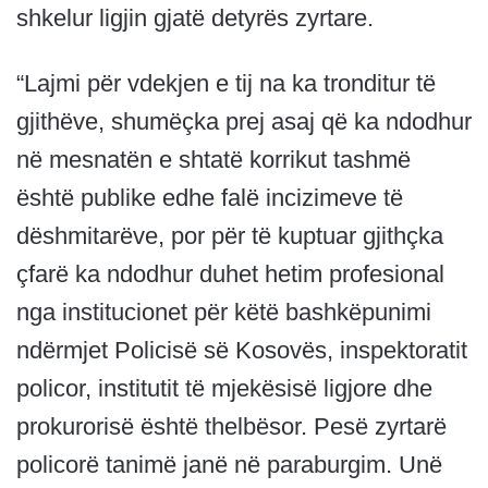
shkelur ligjin gjatë detyrës zyrtare.
“Lajmi për vdekjen e tij na ka tronditur të
gjithëve, shumëçka prej asaj që ka ndodhur
në mesnatën e shtatë korrikut tashmë
është publike edhe falë incizimeve të
dëshmitarëve, por për të kuptuar gjithçka
çfarë ka ndodhur duhet hetim profesional
nga institucionet për këtë bashkëpunimi
ndërmjet Policisë së Kosovës, inspektoratit
policor, institutit të mjekësisë ligjore dhe
prokurorisë është thelbësor. Pesë zyrtarë
policorë tanimë janë në paraburgim. Unë