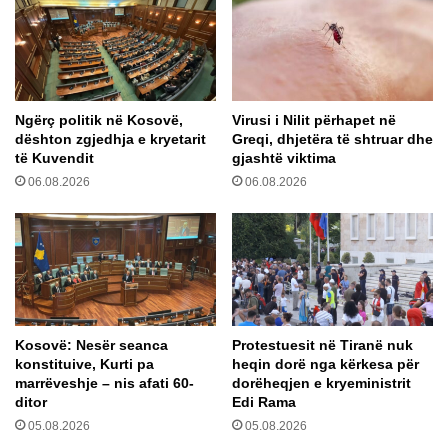
s
N
b
e
i
g
s
o
e
c
Ngërç politik në Kosovë,
Virusi i Nilit përhapet në
d
i
dështon zgjedhja e kryetarit
Greqi, dhjetëra të shtruar dhe
i
a
të Kuvendit
gjashtë viktima
m
t
06.08.2026
06.08.2026
e
a
v
t
e
e
m
R
e
M
P
V
u
-
t
s
Kosovë: Nesër seanca
Protestuesit në Tiranë nuk
i
ë
konstituive, Kurti pa
heqin dorë nga kërkesa për
n
m
marrëveshje – nis afati 60-
dorëheqjen e kryeministrit
i
e
ditor
Edi Rama
n
B
05.08.2026
05.08.2026
n
E