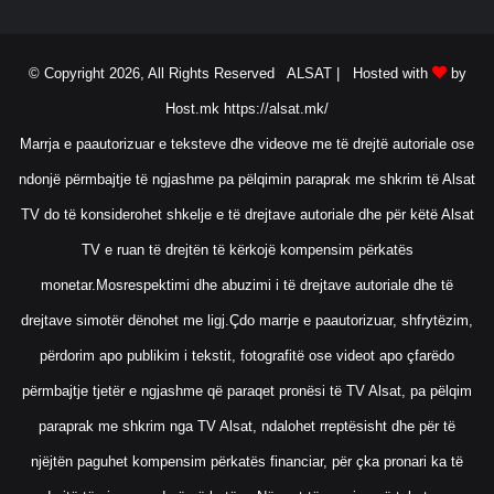
© Copyright 2026, All Rights Reserved ALSAT |
Hosted with
by
Host.mk
https://alsat.mk/
Marrja e paautorizuar e teksteve dhe videove me të drejtë autoriale ose
ndonjë përmbajtje të ngjashme pa pëlqimin paraprak me shkrim të Alsat
TV do të konsiderohet shkelje e të drejtave autoriale dhe për këtë Alsat
TV e ruan të drejtën të kërkojë kompensim përkatës
monetar.Mosrespektimi dhe abuzimi i të drejtave autoriale dhe të
drejtave simotër dënohet me ligj.Çdo marrje e paautorizuar, shfrytëzim,
përdorim apo publikim i tekstit, fotografitë ose videot apo çfarëdo
përmbajtje tjetër e ngjashme që paraqet pronësi të TV Alsat, pa pëlqim
paraprak me shkrim nga TV Alsat, ndalohet rreptësisht dhe për të
njëjtën paguhet kompensim përkatës financiar, për çka pronari ka të