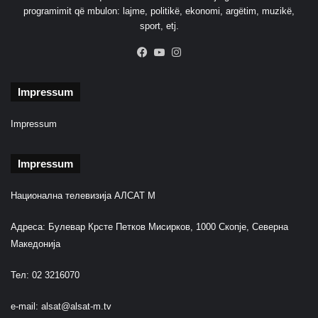
j
programimit që mbulon: lajme, politikë, ekonomi, argëtim, muzikë,
ë
sport, etj.
h
e
Facebook
YouTube
Instagram
r
ë
Impressum
Impressum
Impressum
Национална телевизија АЛСАТ М
Адреса: Булевар Крсте Петков Мисирков, 1000 Скопје, Северна
Македонија
Тел: 02 3216070
e-mail:
alsat@alsat-m.tv