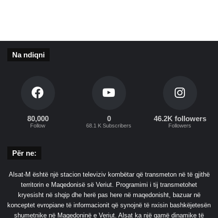
ë
-
M
n
o
ë
s
d
k
u
Na ndiqni
ë
h
e
t
t
ë
f
i
80,000
0
46.2K followers
Follow
68.1 K Subscribers
Followers
l
l
o
Për ne:
j
n
Alsat-M është një stacion televiziv kombëtar që transmeton në të gjithë
ë
territorin e Maqedonisë së Veriut. Programimi i tij transmetohet
m
kryesisht në shqip dhe herë pas here në maqedonisht, bazuar në
e
konceptet evropiane të informacionit që synojnë të nxisin bashkëjetesën
n
shumetnike në Maqedoninë e Veriut. Alsat ka një gamë dinamike të