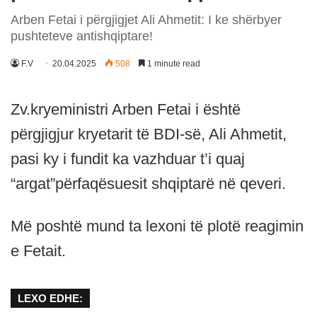
Arben Fetai i përgjigjet Ali Ahmetit: I ke shërbyer
pushteteve antishqiptare!
F.V
20.04.2025
508
1 minute read
Zv.kryeministri Arben Fetai i është
përgjigjur kryetarit të BDI-së, Ali Ahmetit,
pasi ky i fundit ka vazhduar t’i quaj
“argat”përfaqësuesit shqiptarë në qeveri.
Më poshtë mund ta lexoni të plotë reagimin
e Fetait.
LEXO EDHE: