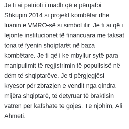
Je ti ai patrioti i madh që e përqafoi
Shkupin 2014 si projekt kombëtar dhe
luanin e VMRO-së si simbol ilir. Je ti ai që i
lejonte institucionet të financuara me taksat
tona të fyenin shqiptarët në baza
kombëtare. Je ti që i ke mbyllur sytë para
manipulimit të regjistrimin të popullsisë në
dëm të shqiptarëve. Je ti përgjegjësi
kryesor për zbrazjen e vendit nga qindra
mijëra shqiptarë, të detyruar të braktisin
vatrën për kafshatë të gojës. Të njohim, Ali
Ahmeti.