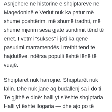
Asnjëherë në historinë e shqiptarëve në
Maqedoninë e Veriut nuk ka patur më
shumë poshtërim, më shumë tradhti, më
shumë mjerim sesa gjatë sundimit tënd të
errët. I vetmi “sukses” i joti ka qenë
pasurimi marramendës i rrethit tënd të
hajdutëve, ndërsa populli është lënë të
vuajë.
Shqiptarët nuk harrojnë. Shqiptarët nuk
falin. Dhe nuk janë aq budallenj sa i do ti.
Të gjithë e dinë: halli yt s’është shqiptaria.
Halli yt është llogaria — dhe ajo po të