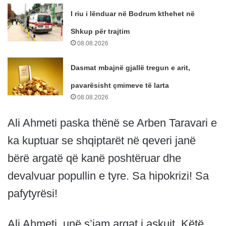
I riu i lënduar në Bodrum kthehet në
Shkup për trajtim
08.08.2026
Dasmat mbajnë gjallë tregun e arit,
pavarësisht çmimeve të larta
08.08.2026
Ali Ahmeti paska thënë se Arben Taravari e
ka kuptuar se shqiptarët në qeveri janë
bërë argatë që kanë poshtëruar dhe
devalvuar popullin e tyre. Sa hipokrizi! Sa
pafytyrësi!
Ali Ahmeti, unë s’jam argat i askujt. Këtë