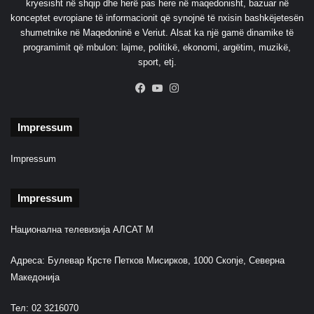
kryesisht në shqip dhe herë pas here në maqedonisht, bazuar në
konceptet evropiane të informacionit që synojnë të nxisin bashkëjetesën
shumetnike në Maqedoninë e Veriut. Alsat ka një gamë dinamike të
programimit që mbulon: lajme, politikë, ekonomi, argëtim, muzikë,
sport, etj.
Facebook
YouTube
Instagram
Impressum
Impressum
Impressum
Национална телевизија АЛСАТ М
Адреса: Булевар Крсте Петков Мисирков, 1000 Скопје, Северна
Македонија
Тел: 02 3216070