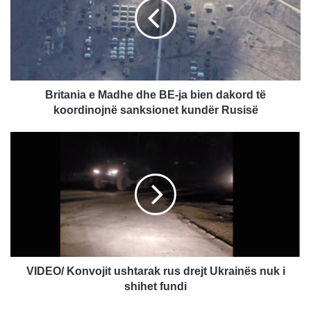
t
a
n
i
a
e
M
Britania e Madhe dhe BE-ja bien dakord të
a
koordinojnë sanksionet kundër Rusisë
d
h
V
e
I
d
D
h
E
e
O
B
/
E
K
-
o
j
n
a
v
VIDEO/ Konvojit ushtarak rus drejt Ukrainës nuk i
b
o
shihet fundi
i
j