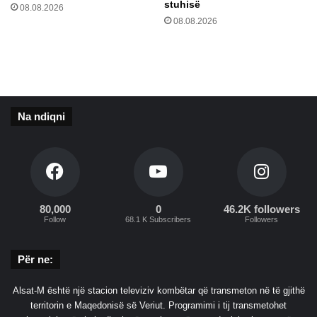
stuhisë
08.08.2026
a
i
08.08.2026
n
n
k
ë
s
s
i
n
o
u
n
k
e
Na ndiqni
i
t
s
k
h
u
i
n
h
d
e
ë
t
80,000
0
46.2K followers
r
Follow
68.1 K Subscribers
Followers
f
R
u
u
n
Për ne:
s
d
i
i
Alsat-M është një stacion televiziv kombëtar që transmeton në të gjithë
s
territorin e Maqedonisë së Veriut. Programimi i tij transmetohet
ë