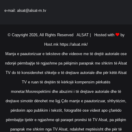
e-mail:
alsat@alsat-m.tv
© Copyright 2026, All Rights Reserved ALSAT |
Hosted with
by
Host.mk
https://alsat.mk/
Marrja e paautorizuar e teksteve dhe videove me të drejtë autoriale ose
ndonjë përmbajtje të ngjashme pa pëlqimin paraprak me shkrim të Alsat
TV do të konsiderohet shkelje e të drejtave autoriale dhe për këtë Alsat
TV e ruan të drejtën të kërkojë kompensim përkatës
monetar.Mosrespektimi dhe abuzimi i të drejtave autoriale dhe të
drejtave simotër dënohet me ligj.Çdo marrje e paautorizuar, shfrytëzim,
përdorim apo publikim i tekstit, fotografitë ose videot apo çfarëdo
përmbajtje tjetër e ngjashme që paraqet pronësi të TV Alsat, pa pëlqim
paraprak me shkrim nga TV Alsat, ndalohet rreptësisht dhe për të