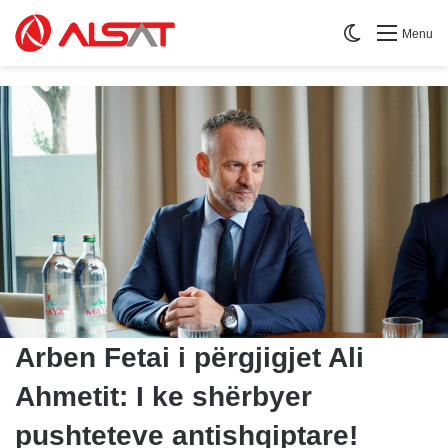
Switch skin
Menu
Arben Fetai i përgjigjet Ali
Ahmetit: I ke shërbyer
pushteteve antishqiptare!