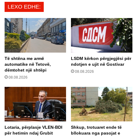
e
i
LEXO EDHE:
n
t
d
u
a
s
k
h
o
t
r
a
d
r
t
a
Të shtëna me armë
LSDM kërkon përgjegjësi për
ë
k
automatike në Tetovë,
ndotjen e ujit në Gostivar
k
r
dëmtohet një shtëpi
o
08.08.2026
u
08.08.2026
o
s
r
d
d
r
i
e
n
j
o
t
j
U
n
k
Lotaria, përplasje VLEN-BDI
Shkup, trotuaret ende të
ë
r
për hetimin ndaj Grubit
bllokuara nga pasojat e
s
a