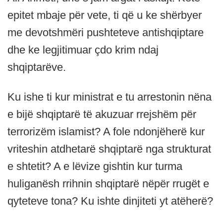
epitet mbaje për vete, ti që u ke shërbyer
me devotshmëri pushteteve antishqiptare
dhe ke legjitimuar çdo krim ndaj
shqiptarëve.
Ku ishe ti kur ministrat e tu arrestonin nëna
e bijë shqiptarë të akuzuar rrejshëm për
terrorizëm islamist? A fole ndonjëherë kur
vriteshin atdhetarë shqiptarë nga strukturat
e shtetit? A e lëvize gishtin kur turma
huliganësh rrihnin shqiptarë nëpër rrugët e
qyteteve tona? Ku ishte dinjiteti yt atëherë?