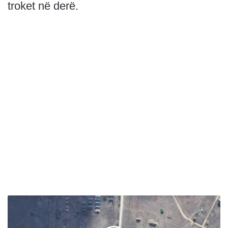
troket në derë.
B
r
i