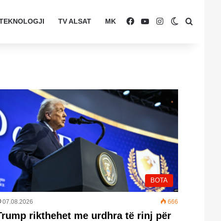
Facebook
YouTube
Instagram
Switch skin
Search 
TEKNOLOGJI
TV ALSAT
MK
e të larta
ë shtëpi
politike
BOTA
07.08.2026
666
Trump rikthehet me urdhra të rinj për