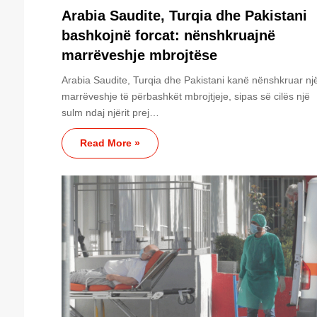
Arabia Saudite, Turqia dhe Pakistani
bashkojnë forcat: nënshkruajnë
marrëveshje mbrojtëse
Arabia Saudite, Turqia dhe Pakistani kanë nënshkruar nj
marrëveshje të përbashkët mbrojtjeje, sipas së cilës një
sulm ndaj njërit prej…
Read More »