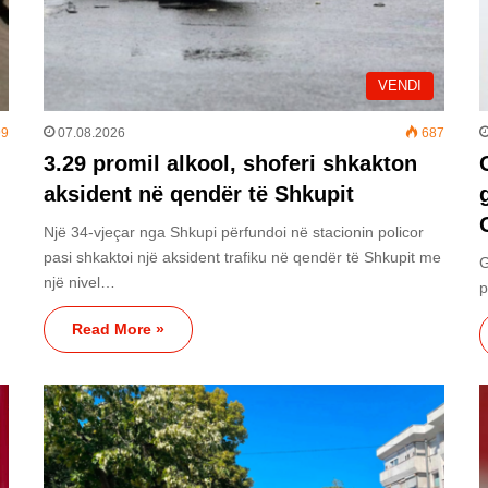
VENDI
9
07.08.2026
687
3.29 promil alkool, shoferi shkakton
aksident në qendër të Shkupit
Një 34-vjeçar nga Shkupi përfundoi në stacionin policor
pasi shkaktoi një aksident trafiku në qendër të Shkupit me
G
një nivel…
p
Read More »