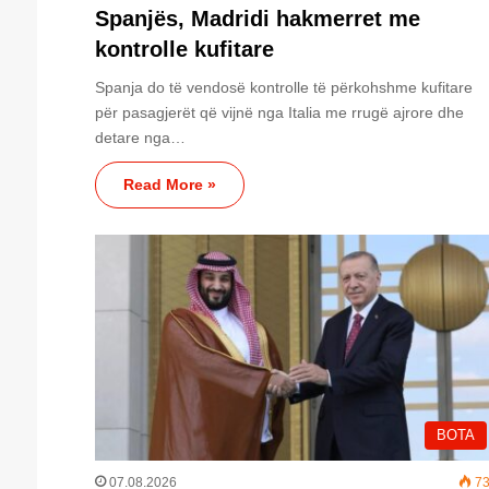
Spanjës, Madridi hakmerret me
kontrolle kufitare
Spanja do të vendosë kontrolle të përkohshme kufitare
për pasagjerët që vijnë nga Italia me rrugë ajrore dhe
detare nga…
Read More »
BOTA
07.08.2026
73