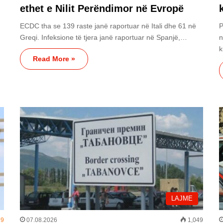
ethet e Nilit Perëndimor në Evropë
ECDC tha se 139 raste janë raportuar në Itali dhe 61 në
P
Greqi. Infeksione të tjera janë raportuar në Spanjë,…
n
k
Read More »
LAJME
9
07.08.2026
1,049