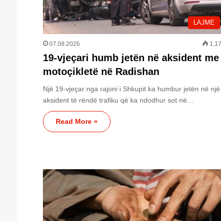
LAJME
07.08.2026
1,1
19-vjeçari humb jetën në aksident me
motoçikletë në Radishan
Një 19-vjeçar nga rajoni i Shkupit ka humbur jetën në një
aksident të rëndë trafiku që ka ndodhur sot në…
Read More »