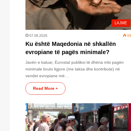
LAJME
07.08.2026
69
Ku është Maqedonia në shkallën
evropiane të pagës minimale?
Javën e kaluar, Eurostat publikoi të dhëna mbi pagën
minimale bruto ligjore (me taksa dhe kontribute) në
vendet evropiane më…
Read More »