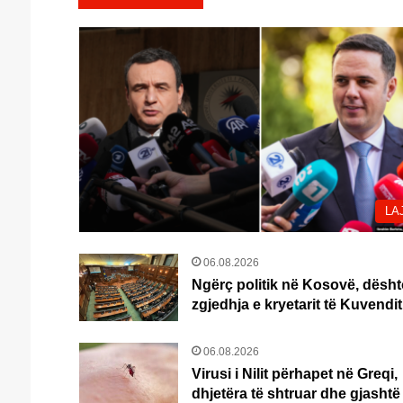
LA
06.08.2026
Ngërç politik në Kosovë, dësh
zgjedhja e kryetarit të Kuvendit
06.08.2026
Virusi i Nilit përhapet në Greqi,
dhjetëra të shtruar dhe gjashtë