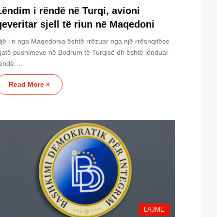
Lëndim i rëndë në Turqi, avioni
qeveritar sjell të riun në Maqedoni
jë i ri nga Maqedonia është rrëzuar nga një rrëshqitëse
jatë pushimeve në Bodrum të Turqisë dh është lënduar
rëndë.…
Read More »
LAJME