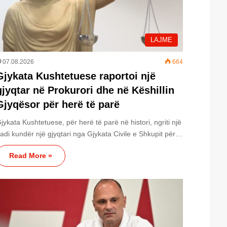
LAJME
07.08.2026
664
Gjykata Kushtetuese raportoi një
gjyqtar në Prokurori dhe në Këshillin
Gjyqësor për herë të parë
jykata Kushtetuese, për herë të parë në histori, ngriti një
adi kundër një gjyqtari nga Gjykata Civile e Shkupit për…
Read More »