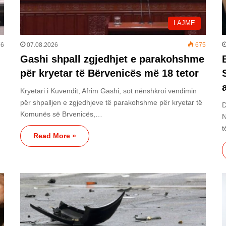
LAJME
76
07.08.2026
675
Gashi shpall zgjedhjet e parakohshme
për kryetar të Bërvenicës më 18 tetor
Kryetari i Kuvendit, Afrim Gashi, sot nënshkroi vendimin
për shpalljen e zgjedhjeve të parakohshme për kryetar të
D
Komunës së Brvenicës,…
N
t
Read More »