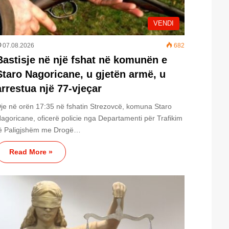
VENDI
07.08.2026
682
Bastisje në një fshat në komunën e
Staro Nagoricane, u gjetën armë, u
arrestua një 77-vjeçar
je në orën 17:35 në fshatin Strezovcë, komuna Staro
agoricane, oficerë policie nga Departamenti për Trafikim
ë Paligjshëm me Drogë…
Read More »