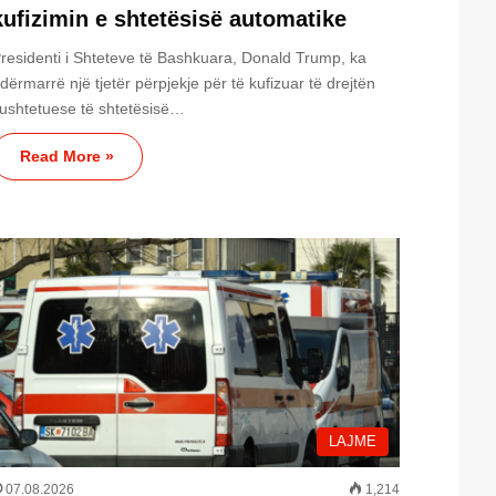
kufizimin e shtetësisë automatike
residenti i Shteteve të Bashkuara, Donald Trump, ka
dërmarrë një tjetër përpjekje për të kufizuar të drejtën
ushtetuese të shtetësisë…
Read More »
LAJME
07.08.2026
1,214