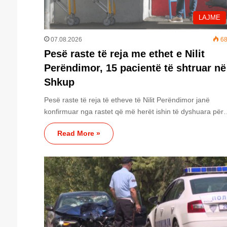
LAJME
07.08.2026
68
Pesë raste të reja me ethet e Nilit
Perëndimor, 15 pacientë të shtruar në
Shkup
Pesë raste të reja të etheve të Nilit Perëndimor janë
konfirmuar nga rastet që më herët ishin të dyshuara pë
Read More »