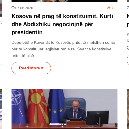
07.08.2026
733
Kosova në prag të konstituimit, Kurti
5
dhe Abdixhiku negociojnë për
presidentin
K
K
Deputetët e Kuvendit të Kosovës pritet të mblidhen sonte
për të konstituuar legjislaturën e re. Seanca konstituive
pritet të nisë…
r…
Read More »