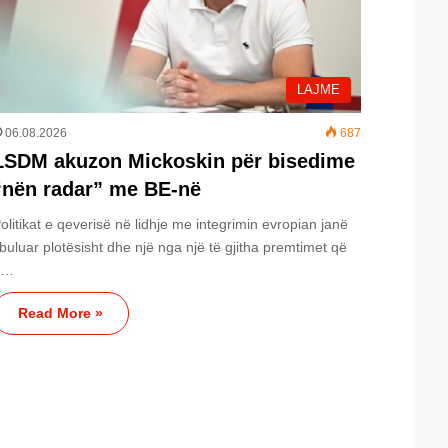
LAJME
06.08.2026
687
LSDM akuzon Mickoskin për bisedime
“nën radar” me BE-në
olitikat e qeverisë në lidhje me integrimin evropian janë
buluar plotësisht dhe një nga një të gjitha premtimet që
u…
Read More »