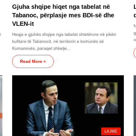
Gjuha shqipe hiqet nga tabelat në
Tabanoc, përplasje mes BDI-së dhe
VLEN-it
N
g
ë
Heqja e gjuhës shqipe nga tabelat shtetërore në pikën
kufitare të Tabanocit, në territorin e komunës së
Kumanovës, paraqet shkelje…
Read More »
LAJME