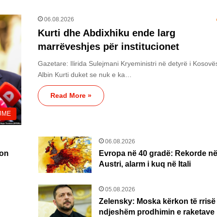
06.08.2026
Kurti dhe Abdixhiku ende larg
marrëveshjes për institucionet
Gazetare: Ilirida Sulejmani Kryeministri në detyrë i Kosovë
Albin Kurti duket se nuk e ka…
Read More »
JME
06.08.2026
ton
Evropa në 40 gradë: Rekorde n
Austri, alarm i kuq në Itali
05.08.2026
Zelensky: Moska kërkon të rrisë
ndjeshëm prodhimin e raketave