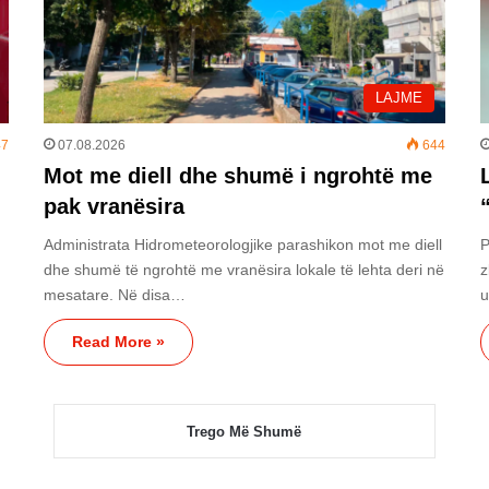
LAJME
7
07.08.2026
644
Mot me diell dhe shumë i ngrohtë me
pak vranësira
Administrata Hidrometeorologjike parashikon mot me diell
P
a
dhe shumë të ngrohtë me vranësira lokale të lehta deri në
z
mesatare. Në disa…
Read More »
Trego Më Shumë