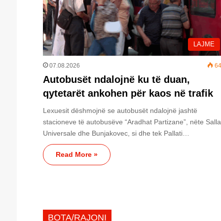
LAJME
07.08.2026
64
Autobusët ndalojnë ku të duan,
qytetarët ankohen për kaos në trafik
Lexuesit dëshmojnë se autobusët ndalojnë jashtë
stacioneve të autobusëve “Aradhat Partizane”, nëte Sall
Universale dhe Bunjakovec, si dhe tek Pallati…
Read More »
BOTA/RAJONI