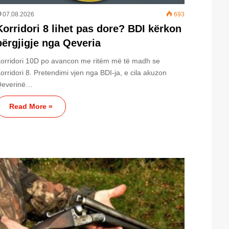
07.08.2026
693
Korridori 8 lihet pas dore? BDI kërkon
përgjigje nga Qeveria
orridori 10D po avancon me ritëm më të madh se
orridori 8. Pretendimi vjen nga BDI-ja, e cila akuzon
Qeverinë…
Read More »