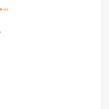
659
s
ë