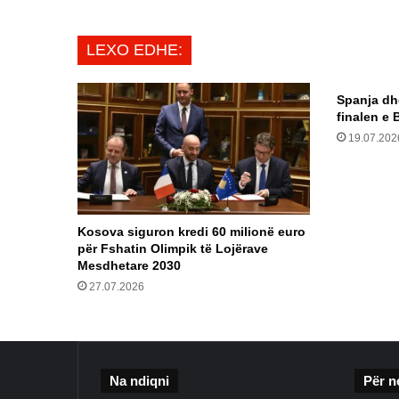
LEXO EDHE:
Spanja dh
finalen e 
19.07.202
Kosova siguron kredi 60 milionë euro
për Fshatin Olimpik të Lojërave
Mesdhetare 2030
27.07.2026
Na ndiqni
Për n