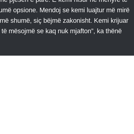
umë opsione. Mendoj se kemi luajtur më mirë
më shumë, siç bëjmë zakonisht. Kemi krijuar
t të mësojmë se kaq nuk mjafton”, ka thënë