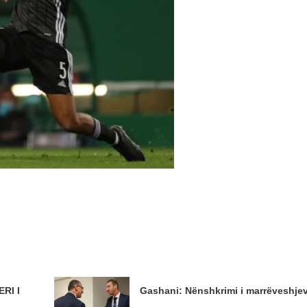
RI I
Gashani: Nënshkrimi i marrëveshje