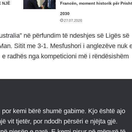
 NJË
Francën, moment historik për Prish
2030
27.07.2026
ustralia” në përfundim të ndeshjes së Ligës së
Man. Sitit me 3-1. Mesfushori i anglezëve nuk 
in e radhës nga kompeticioni më i rëndësishëm
, por kemi bërë shumë gabime. Kjo është ajo
ë vit tjetër, por ndodh përsëri e njëjta gjë.
 në pjesën e parë. E kemi nisur në mënyrë të