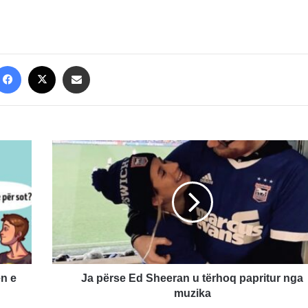
Facebook
X
Share via Email
Ja
përse
Ed
Sheeran
u
tërhoq
papritur
nga
muzika
ën e
Ja përse Ed Sheeran u tërhoq papritur nga
muzika