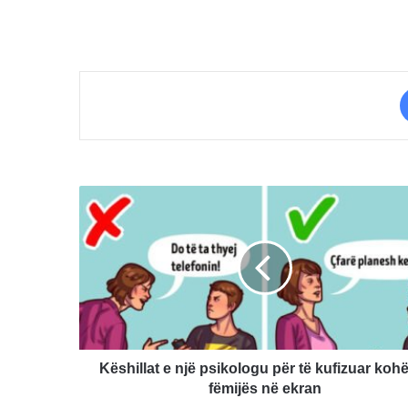
Këshillat
e
një
psikologu
për
të
kufizuar
kohën
e
fëmijës
Këshillat e një psikologu për të kufizuar koh
në
fëmijës në ekran
ekran