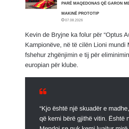
PARË MAQEDONAS QË GARON ME
MAKINË PROTOTIP
07.08.2026
Kevin de Bryjne ka folur për “Optus A
Kampionëve, në të cilën Lioni mundi 
fshehur zhgënjimin e tij për eliminim
europian për klube.
“Kjo është një skuadër e madhe
që kemi bërë gjithë vitin. Është nj
Mendoj se nuk kemi luajtur mirë