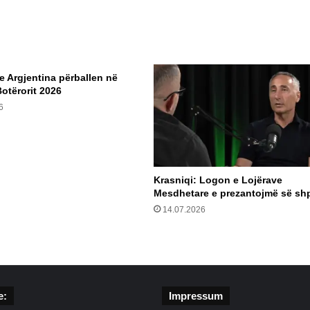
e Argjentina përballen në
Botërorit 2026
6
Krasniqi: Logon e Lojërave
Mesdhetare e prezantojmë së shp
14.07.2026
e:
Impressum