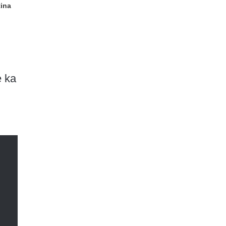
tina
e ka