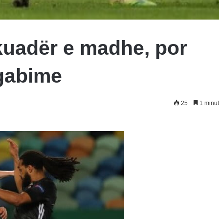
kuadër e madhe, por
gabime
25
1 minut