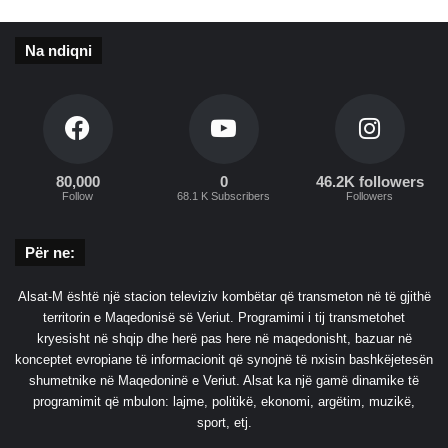
a
i
t
j
ë
Na ndiqni
o
r
n
u
d
s
e
ë
s
t
a
80,000
0
46.2K followers
Follow
68.1 K Subscribers
Followers
b
i
l
Për ne:
i
t
Alsat-M është një stacion televiziv kombëtar që transmeton në të gjithë
e
territorin e Maqedonisë së Veriut. Programimi i tij transmetohet
t
kryesisht në shqip dhe herë pas here në maqedonisht, bazuar në
n
konceptet evropiane të informacionit që synojnë të nxisin bashkëjetesën
ë
shumetnike në Maqedoninë e Veriut. Alsat ka një gamë dinamike të
r
programimit që mbulon: lajme, politikë, ekonomi, argëtim, muzikë,
a
sport, etj.
j