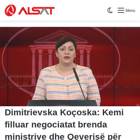
Switch skin
Menu
Dimitrievska Koçoska: Kemi
filluar negociatat brenda
ministrive dhe Qeverisë për