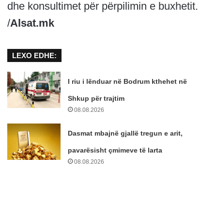
dhe konsultimet për përpilimin e buxhetit.
/
Alsat.mk
LEXO EDHE:
I riu i lënduar në Bodrum kthehet në
Shkup për trajtim
08.08.2026
Dasmat mbajnë gjallë tregun e arit,
pavarësisht çmimeve të larta
08.08.2026