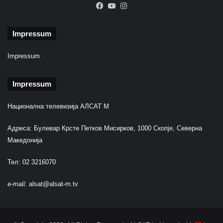
o
Facebook
YouTube
Instagram
n
Impressum
Impressum
Impressum
Национална телевизија АЛСАТ М
Адреса: Булевар Крсте Петков Мисирков, 1000 Скопје, Северна
Македонија
Тел: 02 3216070
e-mail:
alsat@alsat-m.tv