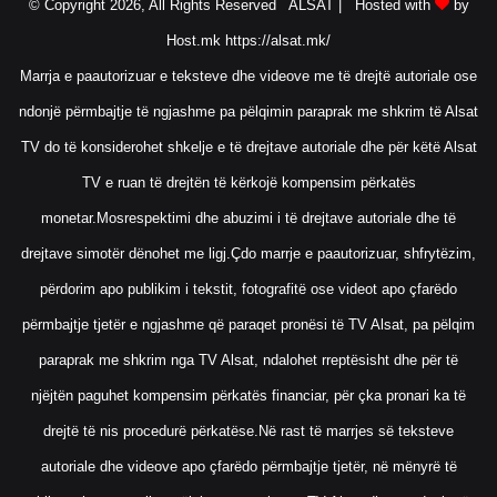
© Copyright 2026, All Rights Reserved ALSAT |
Hosted with
by
Host.mk
https://alsat.mk/
Marrja e paautorizuar e teksteve dhe videove me të drejtë autoriale ose
ndonjë përmbajtje të ngjashme pa pëlqimin paraprak me shkrim të Alsat
TV do të konsiderohet shkelje e të drejtave autoriale dhe për këtë Alsat
TV e ruan të drejtën të kërkojë kompensim përkatës
monetar.Mosrespektimi dhe abuzimi i të drejtave autoriale dhe të
drejtave simotër dënohet me ligj.Çdo marrje e paautorizuar, shfrytëzim,
përdorim apo publikim i tekstit, fotografitë ose videot apo çfarëdo
përmbajtje tjetër e ngjashme që paraqet pronësi të TV Alsat, pa pëlqim
paraprak me shkrim nga TV Alsat, ndalohet rreptësisht dhe për të
njëjtën paguhet kompensim përkatës financiar, për çka pronari ka të
drejtë të nis procedurë përkatëse.Në rast të marrjes së teksteve
autoriale dhe videove apo çfarëdo përmbajtje tjetër, në mënyrë të