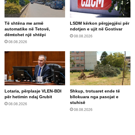
o
e
n
n
a
e
Të shtëna me armë
LSDM kërkon përgjegjësi për
n
g
automatike në Tetovë,
ndotjen e ujit në Gostivar
o
o
dëmtohet një shtëpi
n
08.08.2026
c
08.08.2026
g
i
r
a
a
t
t
a
a
v
p
e
e
m
s
e
Lotaria, përplasje VLEN-BDI
Shkup, trotuaret ende të
ë
B
për hetimin ndaj Grubit
bllokuara nga pasojat e
d
E
stuhisë
08.08.2026
i
-
08.08.2026
p
n
l
ë
o
k
m
r