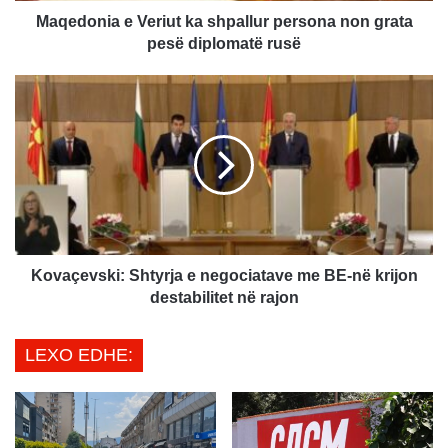
e
Maqedonia e Veriut ka shpallur persona non grata
V
pesë diplomatë rusë
e
r
K
i
o
u
v
t
a
k
ç
a
e
s
v
h
s
p
k
a
i
Kovaçevski: Shtyrja e negociatave me BE-në krijon
l
:
destabilitet në rajon
l
S
u
h
LEXO EDHE:
r
t
p
y
e
r
r
j
s
a