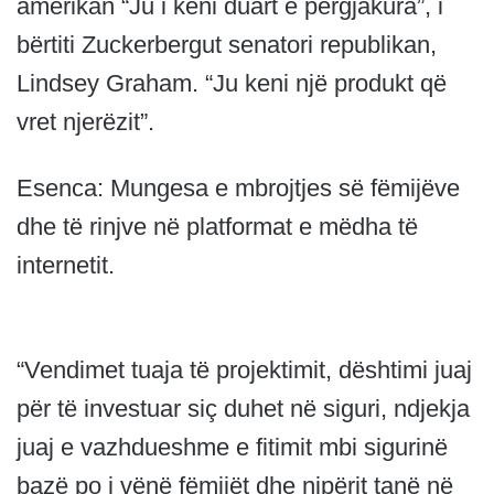
amerikan “Ju i keni duart e përgjakura”, i
bërtiti Zuckerbergut senatori republikan,
Lindsey Graham. “Ju keni një produkt që
vret njerëzit”.
Esenca: Mungesa e mbrojtjes së fëmijëve
dhe të rinjve në platformat e mëdha të
internetit.
“Vendimet tuaja të projektimit, dështimi juaj
për të investuar siç duhet në siguri, ndjekja
juaj e vazhdueshme e fitimit mbi sigurinë
bazë po i vënë fëmijët dhe nipërit tanë në