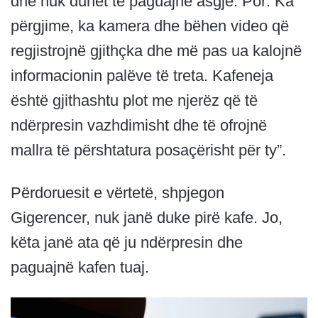
dhe nuk duhet të paguajnë asgjë. Por: Ka
përgjime, ka kamera dhe bëhen video që
regjistrojnë gjithçka dhe më pas ua kalojnë
informacionin palëve të treta. Kafeneja
është gjithashtu plot me njerëz që të
ndërpresin vazhdimisht dhe të ofrojnë
mallra të përshtatura posaçërisht për ty”.
Përdoruesit e vërtetë, shpjegon
Gigerencer, nuk janë duke pirë kafe. Jo,
këta janë ata që ju ndërpresin dhe
paguajnë kafen tuaj.