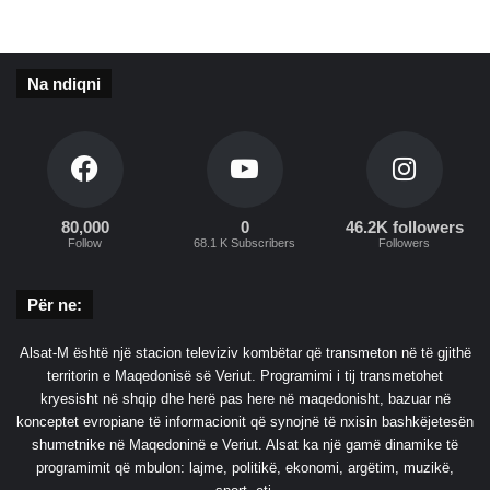
t
i
i
t
s
h
Na ndiqni
h
ë
m
S
ë
h
r
q
i
i
n
p
ë
ë
80,000
0
46.2K followers
t
Follow
68.1 K Subscribers
Followers
r
’
i
i
a
Për ne:
a
n
d
ë
Alsat-M është një stacion televiziv kombëtar që transmeton në të gjithë
r
T
territorin e Maqedonisë së Veriut. Programimi i tij transmetohet
e
i
kryesisht në shqip dhe herë pas here në maqedonisht, bazuar në
s
r
konceptet evropiane të informacionit që synojnë të nxisin bashkëjetesën
o
a
shumetnike në Maqedoninë e Veriut. Alsat ka një gamë dinamike të
j
n
programimit që mbulon: lajme, politikë, ekonomi, argëtim, muzikë,
ë
ë