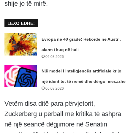
shije jo të mirë.
LEXO EDHE:
Evropa në 40 gradë: Rekorde në Austri,
alarm i kuq në Itali
06.08.2026
Një model i inteligjencës artificiale krijoi
një identitet të rremë dhe dërgoi mesazhe
06.08.2026
Vetëm disa ditë para përvjetorit,
Zuckerberg u përball me kritika të ashpra
në një seancë dëgjimore në Senatin