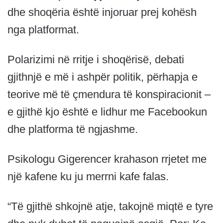
dhe shoqëria është injoruar prej kohësh
nga platformat.
Polarizimi në rritje i shoqërisë, debati
gjithnjë e më i ashpër politik, përhapja e
teorive më të çmendura të konspiracionit –
e gjithë kjo është e lidhur me Facebookun
dhe platforma të ngjashme.
Psikologu Gigerencer krahason rrjetet me
një kafene ku ju merrni kafe falas.
“Të gjithë shkojnë atje, takojnë miqtë e tyre