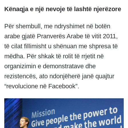
Kënaqja e një nevoje të lashtë njerëzore
Për shembull, me ndryshimet në botën
arabe gjatë Pranverës Arabe të vitit 2011,
të cilat fillimisht u shënuan me shpresa të
mëdha. Për shkak të rolit të rrjetit në
organizimin e demonstratave dhe
rezistencës, ato ndonjëherë janë quajtur
“revolucione në Facebook”.