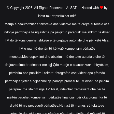
t
© Copyright 2026, All Rights Reserved ALSAT |
Hosted with
by
u
r
Host.mk
https://alsat.mk/
a
Marrja e paautorizuar e teksteve dhe videove me të drejtë autoriale ose
ndonjë përmbajtje të ngjashme pa pëlqimin paraprak me shkrim të Alsat
TV do të konsiderohet shkelje e të drejtave autoriale dhe për këtë Alsat
TV e ruan të drejtën të kërkojë kompensim përkatës
monetar.Mosrespektimi dhe abuzimi i të drejtave autoriale dhe të
drejtave simotër dënohet me ligj.Çdo marrje e paautorizuar, shfrytëzim,
përdorim apo publikim i tekstit, fotografitë ose videot apo çfarëdo
përmbajtje tjetër e ngjashme që paraqet pronësi të TV Alsat, pa pëlqim
paraprak me shkrim nga TV Alsat, ndalohet rreptësisht dhe për të
njëjtën paguhet kompensim përkatës financiar, për çka pronari ka të
drejtë të nis procedurë përkatëse.Në rast të marrjes së teksteve
autoriale dhe videove apo çfarëdo përmbajtje tjetër, në mënyrë të