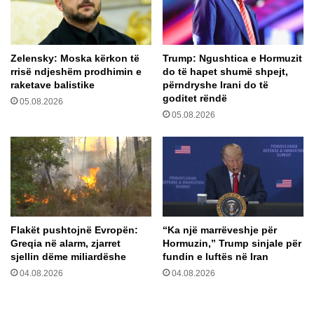
o
K
n
r
p
y
r
e
Zelensky: Moska kërkon të
Trump: Ngushtica e Hormuzit
o
rrisë ndjeshëm prodhimin e
do të hapet shumë shpejt,
m
t
raketave balistike
përndryshe Irani do të
i
e
goditet rëndë
n
05.08.2026
s
05.08.2026
i
t
s
ë
t
n
r
e
i
r
s
a
h
d
p
h
Flakët pushtojnë Evropën:
“Ka një marrëveshje për
r
ë
Greqia në alarm, zjarret
Hormuzin,” Trump sinjale për
e
s
sjellin dëme miliardëshe
fundin e luftës në Iran
h
:
04.08.2026
04.08.2026
u
E
g
g
a
j