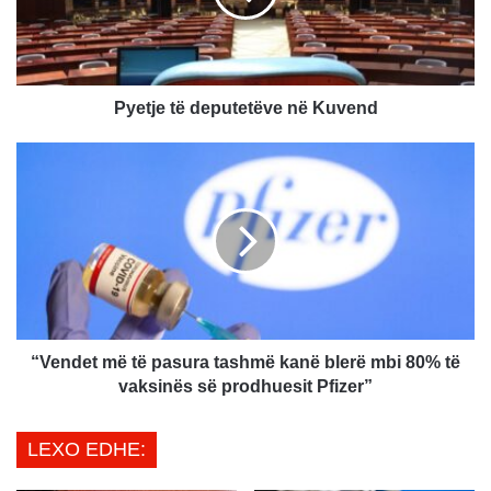
e
t
ë
d
e
Pyetje të deputetëve në Kuvend
p
u
“
t
V
e
e
t
n
ë
d
v
e
e
t
n
m
ë
ë
K
t
“Vendet më të pasura tashmë kanë blerë mbi 80% të
u
ë
vaksinës së prodhuesit Pfizer”
v
p
e
a
LEXO EDHE:
n
s
d
u