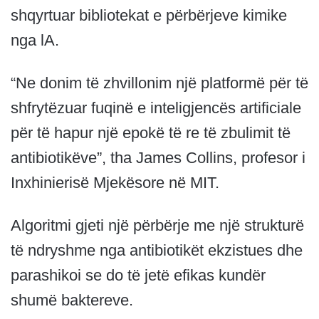
shqyrtuar bibliotekat e përbërjeve kimike
nga lA.
“Ne donim të zhvillonim një platformë për të
shfrytëzuar fuqinë e inteligjencës artificiale
për të hapur një epokë të re të zbulimit të
antibiotikëve”, tha James Collins, profesor i
Inxhinierisë Mjekësore në MIT.
Algoritmi gjeti një përbërje me një strukturë
të ndryshme nga antibiotikët ekzistues dhe
parashikoi se do të jetë efikas kundër
shumë baktereve.