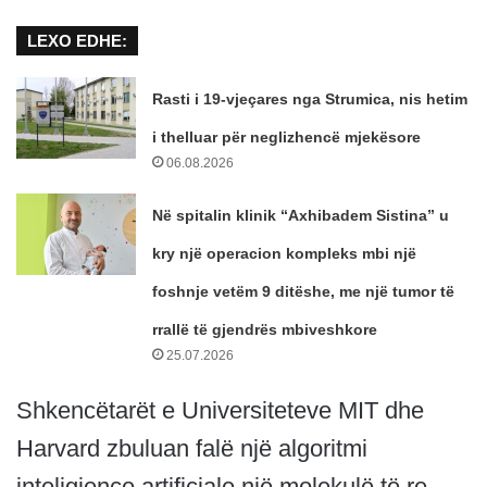
LEXO EDHE:
Rasti i 19-vjeçares nga Strumica, nis hetim
i thelluar për neglizhencë mjekësore
06.08.2026
Në spitalin klinik “Axhibadem Sistina” u
kry një operacion kompleks mbi një
foshnje vetëm 9 ditëshe, me një tumor të
rrallë të gjendrës mbiveshkore
25.07.2026
Shkencëtarët e Universiteteve MIT dhe
Harvard zbuluan falë një algoritmi
inteligjence artificiale një molekulë të re