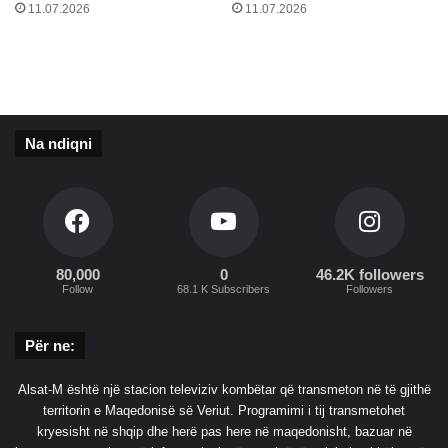
0
11.07.2026
11.07.2026
%
t
ë
v
a
k
Na ndiqni
s
i
n
ë
s
s
80,000
0
46.2K followers
ë
Follow
68.1 K Subscribers
Followers
p
r
o
Për ne:
d
h
Alsat-M është një stacion televiziv kombëtar që transmeton në të gjithë
u
territorin e Maqedonisë së Veriut. Programimi i tij transmetohet
e
kryesisht në shqip dhe herë pas here në maqedonisht, bazuar në
s