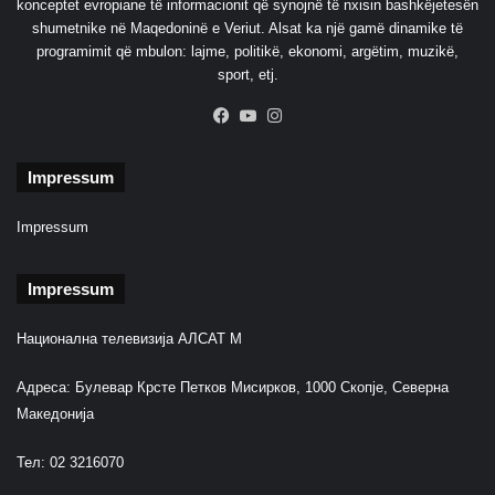
konceptet evropiane të informacionit që synojnë të nxisin bashkëjetesën
i
shumetnike në Maqedoninë e Veriut. Alsat ka një gamë dinamike të
t
programimit që mbulon: lajme, politikë, ekonomi, argëtim, muzikë,
P
sport, etj.
f
i
Facebook
YouTube
Instagram
z
e
Impressum
r
”
Impressum
Impressum
Национална телевизија АЛСАТ М
Адреса: Булевар Крсте Петков Мисирков, 1000 Скопје, Северна
Македонија
Тел: 02 3216070