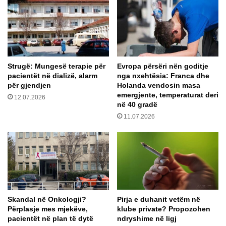
r
a
t
a
s
h
Strugë: Mungesë terapie për
Evropa përsëri nën goditje
m
pacientët në dializë, alarm
nga nxehtësia: Franca dhe
ë
për gjendjen
Holanda vendosin masa
k
emergjente, temperaturat deri
12.07.2026
a
në 40 gradë
n
11.07.2026
ë
b
l
e
r
ë
m
b
Skandal në Onkologji?
Pirja e duhanit vetëm në
i
Përplasje mes mjekëve,
klube private? Propozohen
8
pacientët në plan të dytë
ndryshime në ligj