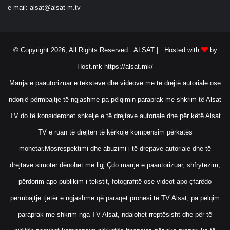
e-mail:
alsat@alsat-m.tv
© Copyright 2026, All Rights Reserved ALSAT |
Hosted with
by
Host.mk
https://alsat.mk/
Marrja e paautorizuar e teksteve dhe videove me të drejtë autoriale ose
ndonjë përmbajtje të ngjashme pa pëlqimin paraprak me shkrim të Alsat
TV do të konsiderohet shkelje e të drejtave autoriale dhe për këtë Alsat
TV e ruan të drejtën të kërkojë kompensim përkatës
monetar.Mosrespektimi dhe abuzimi i të drejtave autoriale dhe të
drejtave simotër dënohet me ligj.Çdo marrje e paautorizuar, shfrytëzim,
përdorim apo publikim i tekstit, fotografitë ose videot apo çfarëdo
përmbajtje tjetër e ngjashme që paraqet pronësi të TV Alsat, pa pëlqim
paraprak me shkrim nga TV Alsat, ndalohet rreptësisht dhe për të