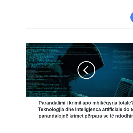
Parandalimi
i
krimit
apo
mbikëqyrja
totale?
Teknologjia
dhe
inteligjenca
artificiale
Parandalimi i krimit apo mbikëqyrja totale
do
Teknologjia dhe inteligjenca artificiale do t
të
parandalojnë krimet përpara se të ndodhi
parandalojnë
krimet