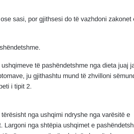
 ose sasi, por gjithsesi do të vazhdoni zakonet 
e shëndetshme.
e ushqimeve të pashëndetshme nga dieta juaj j
tomave, ju gjithashtu mund të zhvilloni sëmun
ti i tipit 2.
tërësisht nga ushqimi ndryshe nga varësitë e
it. Largoni nga shtëpia ushqimet e pashëndets