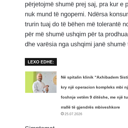
përjetojmë shumë prej saj, pra kur e
nuk mund të ngopemi. Ndërsa konsumon
trurin tuaj do të bëhen më tolerantë 
për më shumë ushqim për ta prodhua
dhe varësia nga ushqimi janë shumë t
LEXO EDHE:
Në spitalin klinik “Axhibadem Sist
kry një operacion kompleks mbi n
foshnje vetëm 9 ditëshe, me një t
rrallë të gjendrës mbiveshkore
25.07.2026