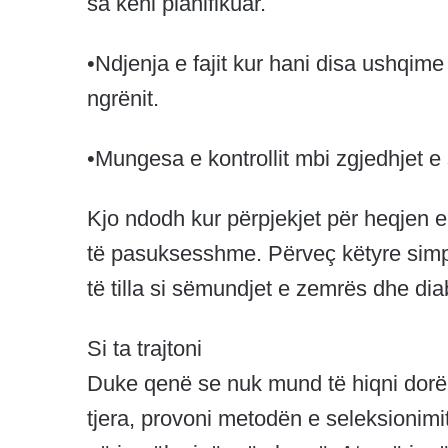
sa keni planifikuar.
•Ndjenja e fajit kur hani disa ushqime
ngrënit.
•Mungesa e kontrollit mbi zgjedhjet 
Kjo ndodh kur përpjekjet për heqjen 
të pasuksesshme. Përveç këtyre simp
të tilla si sëmundjet e zemrës dhe diabe
Si ta trajtoni
Duke qenë se nuk mund të hiqni dorë 
tjera, provoni metodën e seleksionim