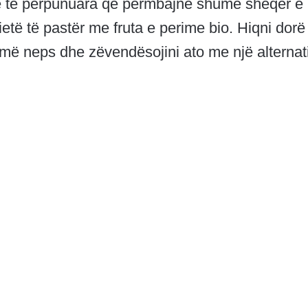
ë të përpunuara që përmbajnë shumë sheqer e
ietë të pastër me fruta e perime bio. Hiqni dorë
umë neps dhe zëvendësojini ato me një alternat