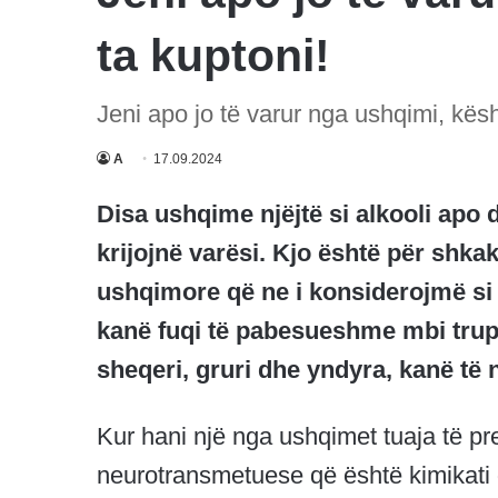
ta kuptoni!
Jeni apo jo të varur nga ushqimi, kësh
A
17.09.2024
Disa ushqime njëjtë si alkooli ap
krijojnë varësi. Kjo është për shk
ushqimore që ne i konsiderojmë s
kanë fuqi të pabesueshme mbi trupin 
sheqeri, gruri dhe yndyra, kanë të n
Kur hani një nga ushqimet tuaja të pr
neurotransmetuese që është kimikati 