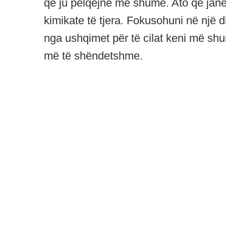
që ju pëlqejnë më shumë. Ato që jan
kimikate të tjera. Fokusohuni në një d
nga ushqimet për të cilat keni më sh
më të shëndetshme.