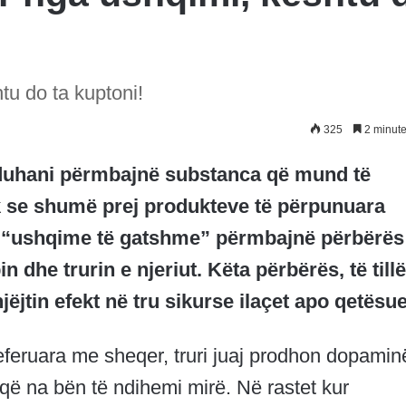
tu do ta kuptoni!
325
2 minute
o duhani përmbajnë substanca që mund të
ak se shumë prej produkteve të përpunuara
i “ushqime të gatshme” përmbajnë përbërës
dhe trurin e njeriut. Këta përbërës, të tillë
jëjtin efekt në tru sikurse ilaçet apo qetësue
eferuara me sheqer, truri juaj prodhon dopamin
që na bën të ndihemi mirë. Në rastet kur