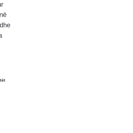
ar
 në
edhe
a
tët