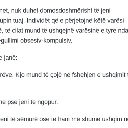
imet, nuk duhet domosdoshmërisht të jeni
pin tuaj. Individët që e përjetojnë këtë varësi
 të cilat mund të ushqejnë varësinë e tyre nda
egullimi obsesiv-kompulsiv.
 janë:
jerëve. Kjo mund të çojë në fshehjen e ushqimit 
e pse jeni të ngopur.
iheni të sëmurë ose të hani më shumë ushqim 