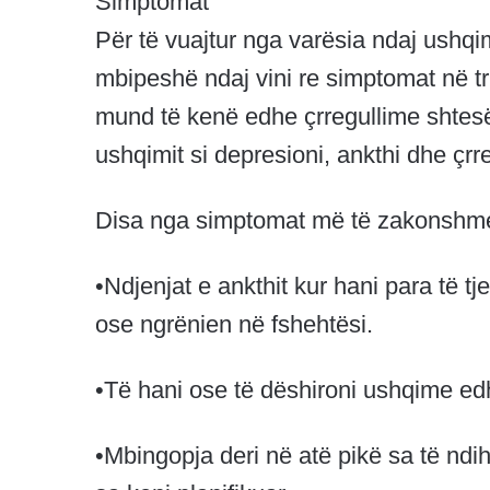
Simptomat
Për të vuajtur nga varësia ndaj ushq
mbipeshë ndaj vini re simptomat në tru
mund të kenë edhe çrregullime shtesë,
ushqimit si depresioni, ankthi dhe çrr
Disa nga simptomat më të zakonshme
•Ndjenjat e ankthit kur hani para të t
ose ngrënien në fshehtësi.
•Të hani ose të dëshironi ushqime edh
•Mbingopja deri në atë pikë sa të nd