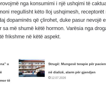
 provojmë nga konsumimi i një ushqimi të caktu
i rregullisht këto lloj ushqimesh, receptorët
ndaj dopaminës që çlirohet, duke pasur nevojë 
r sa më shumë këtë hormon. Varësia nga drog
ë frikshme në këtë aspekt.
ina” u
Strugë: Mungesë terapie për pacien
jë
në dializë, alarm për gjendjen
12.07.2026
umor të