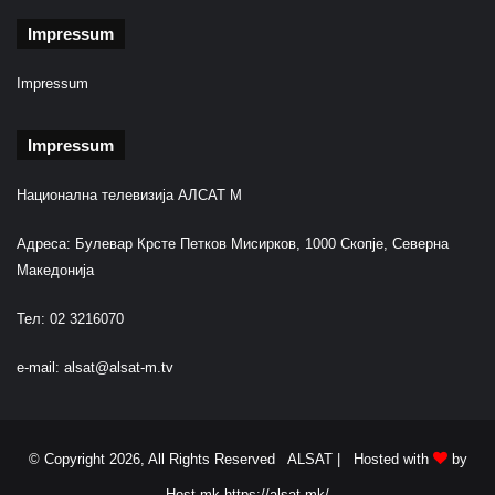
Impressum
Impressum
Impressum
Национална телевизија АЛСАТ М
Адреса: Булевар Крсте Петков Мисирков, 1000 Скопје, Северна
Македонија
Тел: 02 3216070
e-mail:
alsat@alsat-m.tv
© Copyright 2026, All Rights Reserved ALSAT |
Hosted with
by
Host.mk
https://alsat.mk/