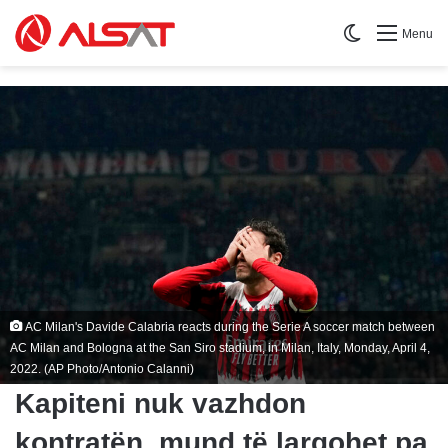
Switch skin
Menu
AC Milan's Davide Calabria reacts during the Serie A soccer match between
AC Milan and Bologna at the San Siro stadium, in Milan, Italy, Monday, April 4,
2022. (AP Photo/Antonio Calanni)
Kapiteni nuk vazhdon
kontratën, mund të largohet pa