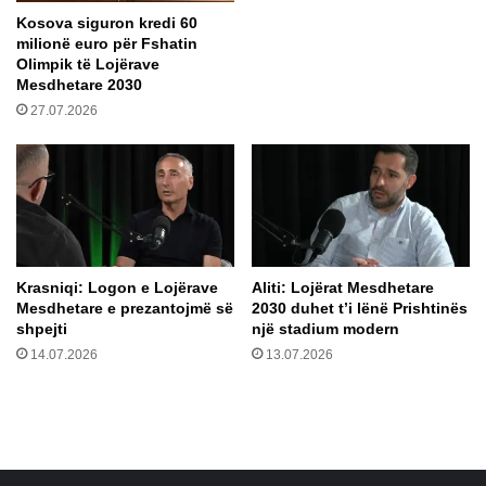
h
Kosova siguron kredi 60
a
milionë euro për Fshatin
p
Olimpik të Lojërave
l
Mesdhetare 2030
a
27.07.2026
r
g
g
r
u
p
e
v
Krasniqi: Logon e Lojërave
​Aliti: Lojërat Mesdhetare
e
Mesdhetare e prezantojmë së
2030 duhet t’i lënë Prishtinës
t
shpejti
një stadium modern
ë
14.07.2026
13.07.2026
L
i
g
ë
s
s