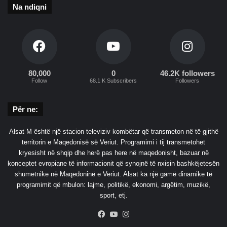
Na ndiqni
ë
K
o
n
f
e
r
80,000
0
46.2K followers
Follow
68.1 K Subscribers
Followers
e
n
c
Për ne:
ë
s
Alsat-M është një stacion televiziv kombëtar që transmeton në të gjithë
territorin e Maqedonisë së Veriut. Programimi i tij transmetohet
kryesisht në shqip dhe herë pas here në maqedonisht, bazuar në
konceptet evropiane të informacionit që synojnë të nxisin bashkëjetesën
shumetnike në Maqedoninë e Veriut. Alsat ka një gamë dinamike të
programimit që mbulon: lajme, politikë, ekonomi, argëtim, muzikë,
sport, etj.
Facebook
YouTube
Instagram