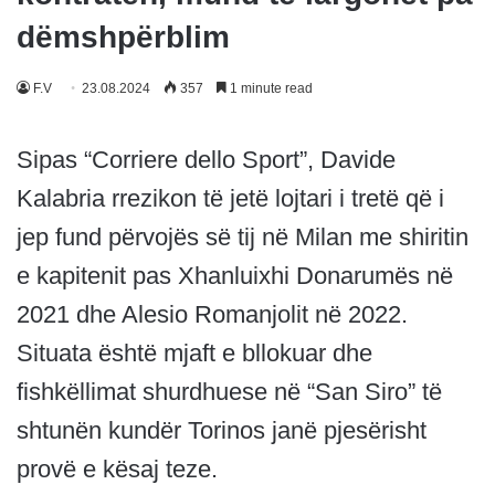
dëmshpërblim
F.V
23.08.2024
357
1 minute read
Sipas “Corriere dello Sport”, Davide
Kalabria rrezikon të jetë lojtari i tretë që i
jep fund përvojës së tij në Milan me shiritin
e kapitenit pas Xhanluixhi Donarumës në
2021 dhe Alesio Romanjolit në 2022.
Situata është mjaft e bllokuar dhe
fishkëllimat shurdhuese në “San Siro” të
shtunën kundër Torinos janë pjesërisht
provë e kësaj teze.