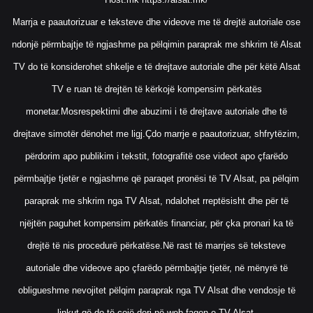
Marrja e paautorizuar e teksteve dhe videove me të drejtë autoriale ose
ndonjë përmbajtje të ngjashme pa pëlqimin paraprak me shkrim të Alsat
TV do të konsiderohet shkelje e të drejtave autoriale dhe për këtë Alsat
TV e ruan të drejtën të kërkojë kompensim përkatës
monetar.Mosrespektimi dhe abuzimi i të drejtave autoriale dhe të
drejtave simotër dënohet me ligj.Çdo marrje e paautorizuar, shfrytëzim,
përdorim apo publikim i tekstit, fotografitë ose videot apo çfarëdo
përmbajtje tjetër e ngjashme që paraqet pronësi të TV Alsat, pa pëlqim
paraprak me shkrim nga TV Alsat, ndalohet rreptësisht dhe për të
njëjtën paguhet kompensim përkatës financiar, për çka pronari ka të
drejtë të nis procedurë përkatëse.Në rast të marrjes së teksteve
autoriale dhe videove apo çfarëdo përmbajtje tjetër, në mënyrë të
obligueshme nevojitet pëlqim paraprak nga TV Alsat dhe vendosje të
linkut që do të çojë deri në web faqen e TV Alsat.