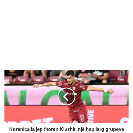
K
o
r
e
n
i
c
a
i
a
Korenica ia jep fitoren Kluzhit, një hap larg grupeve