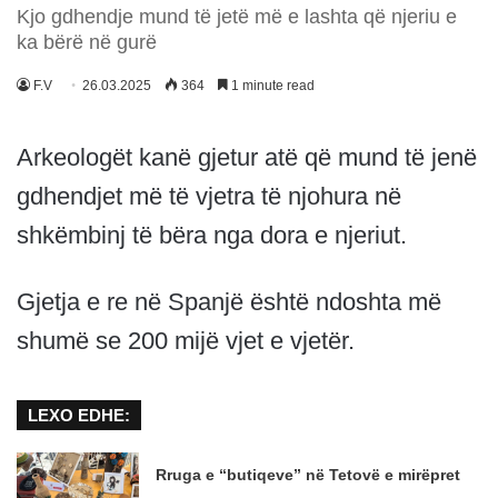
Kjo gdhendje mund të jetë më e lashta që njeriu e
ka bërë në gurë
F.V
26.03.2025
364
1 minute read
Arkeologët kanë gjetur atë që mund të jenë
gdhendjet më të vjetra të njohura në
shkëmbinj të bëra nga dora e njeriut.
Gjetja e re në Spanjë është ndoshta më
shumë se 200 mijë vjet e vjetër.
LEXO EDHE:
Rruga e “butiqeve” në Tetovë e mirëpret