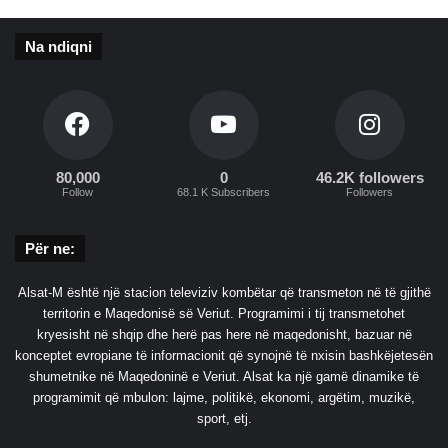
o
n
Na ndiqni
E
m
i
r
a
t
80,000
0
46.2K followers
e
Follow
68.1 K Subscribers
Followers
t
Për ne:
Alsat-M është një stacion televiziv kombëtar që transmeton në të gjithë
territorin e Maqedonisë së Veriut. Programimi i tij transmetohet
kryesisht në shqip dhe herë pas here në maqedonisht, bazuar në
konceptet evropiane të informacionit që synojnë të nxisin bashkëjetesën
shumetnike në Maqedoninë e Veriut. Alsat ka një gamë dinamike të
programimit që mbulon: lajme, politikë, ekonomi, argëtim, muzikë,
sport, etj.