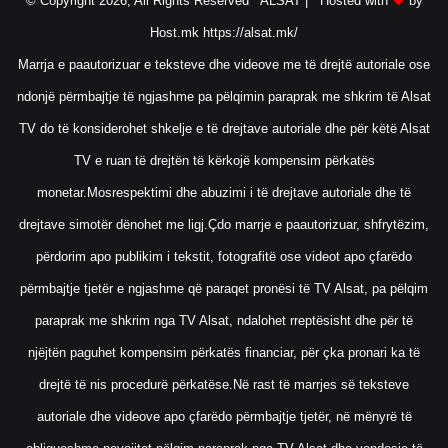
© Copyright 2026, All Rights Reserved ALSAT |
Hosted with
by
Host.mk
https://alsat.mk/
Marrja e paautorizuar e teksteve dhe videove me të drejtë autoriale ose
ndonjë përmbajtje të ngjashme pa pëlqimin paraprak me shkrim të Alsat
TV do të konsiderohet shkelje e të drejtave autoriale dhe për këtë Alsat
TV e ruan të drejtën të kërkojë kompensim përkatës
monetar.Mosrespektimi dhe abuzimi i të drejtave autoriale dhe të
drejtave simotër dënohet me ligj.Çdo marrje e paautorizuar, shfrytëzim,
përdorim apo publikim i tekstit, fotografitë ose videot apo çfarëdo
përmbajtje tjetër e ngjashme që paraqet pronësi të TV Alsat, pa pëlqim
paraprak me shkrim nga TV Alsat, ndalohet rreptësisht dhe për të
njëjtën paguhet kompensim përkatës financiar, për çka pronari ka të
drejtë të nis procedurë përkatëse.Në rast të marrjes së teksteve
autoriale dhe videove apo çfarëdo përmbajtje tjetër, në mënyrë të