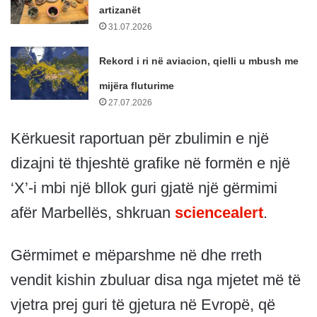
artizanët
31.07.2026
Rekord i ri në aviacion, qielli u mbush me
mijëra fluturime
27.07.2026
Kërkuesit raportuan për zbulimin e një
dizajni të thjeshtë grafike në formën e një
‘X’-i mbi një bllok guri gjatë një gërmimi
afër Marbellës, shkruan
sciencealert
.
Gërmimet e mëparshme në dhe rreth
vendit kishin zbuluar disa nga mjetet më të
vjetra prej guri të gjetura në Evropë, që