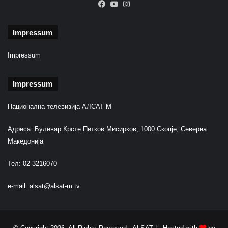
Facebook
YouTube
Instagram
Impressum
Impressum
Impressum
Национална телевизија АЛСАТ М
Адреса: Булевар Крсте Петков Мисирков, 1000 Скопје, Северна
Македонија
Тел: 02 3216070
e-mail:
alsat@alsat-m.tv