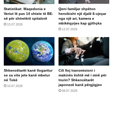
n
i
Statistikat: Maqedonia e
Qeni familjar shpëton
ë
i
Veriut lë pas 14 shtete të BE-
heroikisht një djalë 6-vjeçar
I
p
së për shtretërit spitalorë
nga një ari, kamera e
t
a
mbikëqyrjes kap gjithçka
15.07.2026
a
r
12.07.2026
l
ë
i
i
?
z
!
r
a
e
l
i
Shkencëtarët kanë llogaritur
Cili lloj transmisioni i
t
se sa vite jete kanë mbetur
makinës është më i mirë për
q
në Tokë
trurin? Shkencëtarët
ë
japonezë kanë përgjigjen
10.07.2026
v
08.07.2026
i
z
i
t