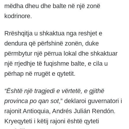
mëdha dheu dhe balte në një zonë
kodrinore.
Rrëshqitja u shkaktua nga reshjet e
dendura që përfshinë zonën, duke
përmbytur një përrua lokal dhe shkaktuar
një rrjedhje të fuqishme balte, e cila u
përhap në rrugët e qytetit.
“Është një tragjedi e vërtetë, e gjithë
provinca po qan sot
,” deklaroi guvernatori i
rajonit Antioquia, Andrés Julián Rendón.
Kryeqyteti i këtij rajoni është qyteti