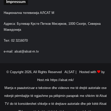
Impressum
Национална телевизија АЛСАТ М
Адреса: Булевар Крсте Петков Мисирков, 1000 Скопје, Северна
Македонија
Тел: 02 3216070
e-mail:
alsat@alsat-m.tv
© Copyright 2026, All Rights Reserved ALSAT |
Hosted with
by
Host.mk
https://alsat.mk/
Marrja e paautorizuar e teksteve dhe videove me të drejtë autoriale ose
ndonjë përmbajtje të ngjashme pa pëlqimin paraprak me shkrim të Alsat
TV do të konsiderohet shkelje e të drejtave autoriale dhe për këtë Alsat