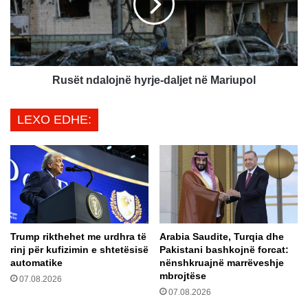
e
t
C
n
O
d
V
a
I
l
D
o
Rusët ndalojnë hyrje-daljet në Mariupol
n
j
ë
n
LEXO EDHE:
K
ë
o
h
s
y
o
r
v
j
ë
e
-
d
Trump rikthehet me urdhra të
Arabia Saudite, Turqia dhe
a
rinj për kufizimin e shtetësisë
Pakistani bashkojnë forcat:
l
automatike
nënshkruajnë marrëveshje
j
mbrojtëse
07.08.2026
e
07.08.2026
t