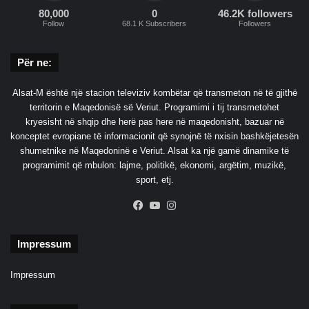
80,000
0
46.2K followers
Follow
68.1 K Subscribers
Followers
Për ne:
Alsat-M është një stacion televiziv kombëtar që transmeton në të gjithë
territorin e Maqedonisë së Veriut. Programimi i tij transmetohet
kryesisht në shqip dhe herë pas here në maqedonisht, bazuar në
konceptet evropiane të informacionit që synojnë të nxisin bashkëjetesën
shumetnike në Maqedoninë e Veriut. Alsat ka një gamë dinamike të
programimit që mbulon: lajme, politikë, ekonomi, argëtim, muzikë,
sport, etj.
Facebook
YouTube
Instagram
Impressum
Impressum