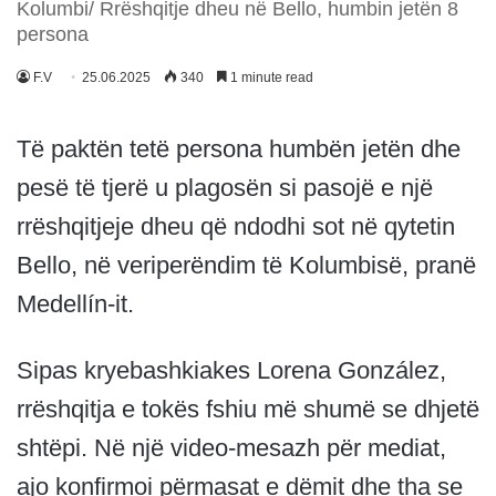
Kolumbi/ Rrëshqitje dheu në Bello, humbin jetën 8
persona
F.V
25.06.2025
340
1 minute read
Të paktën tetë persona humbën jetën dhe
pesë të tjerë u plagosën si pasojë e një
rrëshqitjeje dheu që ndodhi sot në qytetin
Bello, në veriperëndim të Kolumbisë, pranë
Medellín-it.
Sipas kryebashkiakes Lorena González,
rrëshqitja e tokës fshiu më shumë se dhjetë
shtëpi. Në një video-mesazh për mediat,
ajo konfirmoi përmasat e dëmit dhe tha se