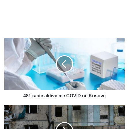
4
8
1
r
a
s
t
e
a
k
481 raste aktive me COVID në Kosovë
t
i
R
v
u
e
s
m
ë