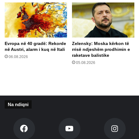
n
ë
M
a
r
i
u
Evropa në 40 gradë: Rekorde
Zelensky: Moska kërkon të
p
në Austri, alarm i kuq në Itali
rrisë ndjeshëm prodhimin e
o
raketave balistike
06.08.2026
l
05.08.2026
Na ndiqni