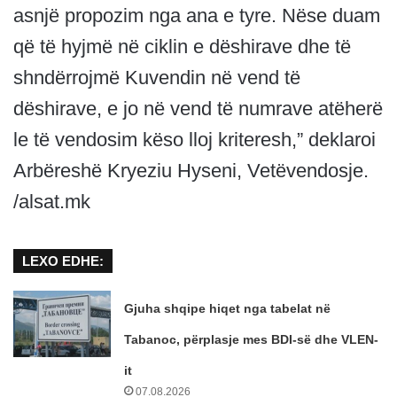
asnjë propozim nga ana e tyre. Nëse duam
që të hyjmë në ciklin e dëshirave dhe të
shndërrojmë Kuvendin në vend të
dëshirave, e jo në vend të numrave atëherë
le të vendosim këso lloj kriteresh,” deklaroi
Arbëreshë Kryeziu Hyseni, Vetëvendosje.
/alsat.mk
LEXO EDHE:
Gjuha shqipe hiqet nga tabelat në
Tabanoc, përplasje mes BDI-së dhe VLEN-
it
07.08.2026