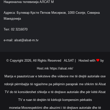
Национална телевизија АЛСАТ М
Адреса: Булевар Крсте Петков Мисирков, 1000 Скопје, Северна
Македонија
Тел: 02 3216070
e-mail:
alsat@alsat-m.tv
© Copyright 2026, All Rights Reserved ALSAT |
Hosted with
by
Host.mk
https://alsat.mk/
Marrja e paautorizuar e teksteve dhe videove me të drejtë autoriale ose
ndonjë përmbajtje të ngjashme pa pëlqimin paraprak me shkrim të Alsat
TV do të konsiderohet shkelje e të drejtave autoriale dhe për këtë Alsat
TV e ruan të drejtën të kërkojë kompensim përkatës
monetar.Mosrespektimi dhe abuzimi i të drejtave autoriale dhe të