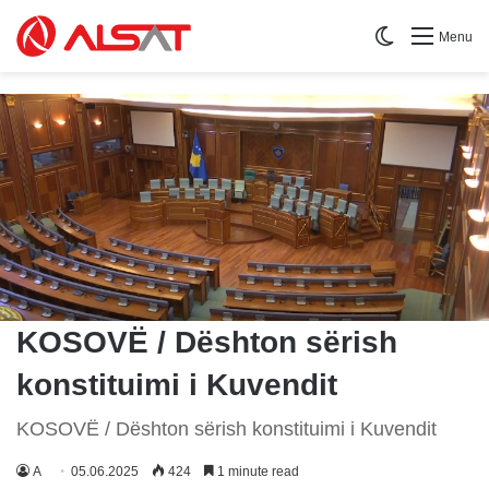
Switch skin
Menu
KOSOVË / Dështon sërish
konstituimi i Kuvendit
KOSOVË / Dështon sërish konstituimi i Kuvendit
A
05.06.2025
424
1 minute read