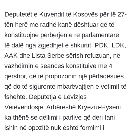
Deputetët e Kuvendit të Kosovës për të 27-
tën herë me radhë kanë dështuar që të
konstituojnë përbërjen e re parlamentare,
të dalë nga zgjedhjet e shkurtit. PDK, LDK,
AAK dhe Lista Serbe sërish refuzuan, në
vazhdimin e seancës konstituive më 4
qershor, që të propozonin një përfaqësues
që do të siguronte mbarëvajtjen e votimit të
fshehtë. Deputetja e Lëvizjes
Vetëvendosje, Arbëreshë Kryeziu-Hyseni
ka thënë se qëllimi i partive që deri tani
ishin në opozitë nuk është formimi i