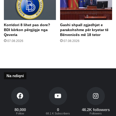
g
k
a
a
r
t
p
ë
ë
Korridori 8 lihet pas dore?
Gashi shpall zgjedhjet e
r
BDI kërkon përgjigje nga
parakohshme për kryetar të
r
m
Qeveria
Bërvenicës më 18 tetor
z
b
h
07.08.2026
07.08.2026
l
v
e
i
d
l
h
l
j
i
e
m
v
Na ndiqni
r
e
a
j
o
n
a
80,000
0
46.2K followers
l
Follow
68.1 K Subscribers
Followers