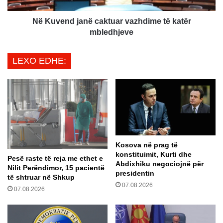
ë
j
t
a
Në Kuvend janë caktuar vazhdime të katër
a
n
mbledhjeve
k
ë
i
c
LEXO EDHE:
m
a
m
k
e
t
m
u
i
a
n
r
i
v
s
a
Kosova në prag të
t
z
konstituimit, Kurti dhe
r
h
Pesë raste të reja me ethet e
Abdixhiku negociojnë për
i
d
Nilit Perëndimor, 15 pacientë
presidentin
n
të shtruar në Shkup
i
07.08.2026
b
m
07.08.2026
u
e
l
t
l
ë