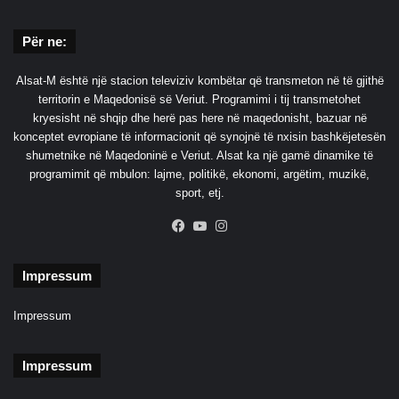
,
K
Për ne:
a
r
a
Alsat-M është një stacion televiziv kombëtar që transmeton në të gjithë
x
territorin e Maqedonisë së Veriut. Programimi i tij transmetohet
h
kryesisht në shqip dhe herë pas here në maqedonisht, bazuar në
o
konceptet evropiane të informacionit që synojnë të nxisin bashkëjetesën
v
shumetnike në Maqedoninë e Veriut. Alsat ka një gamë dinamike të
programimit që mbulon: lajme, politikë, ekonomi, argëtim, muzikë,
sport, etj.
Facebook
YouTube
Instagram
Impressum
Impressum
Impressum