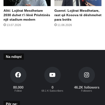
r
o
s
t
​Aliti: Lojërat Mesdhetare
​Guerot: Lojërat Mesdhetare,
o
p
2030 duhet t’i lënë Prishtinës
rast që Kosova të dëshmohet
t
a
një stadium modern
para botës
e
13.07.2026
11.06.2026
n
e
r
g
j
i
Na ndiqni
e
l
e
k
t
r
i
80,000
0
46.2K followers
Follow
68.1 K Subscribers
Followers
k
e
Për ne: