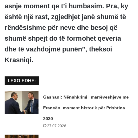
asnjë moment që t’i humbasim. Pra, ky
është një rast, zgjedhjet janë shumë të
rëndësishme për neve dhe besoj që
shumë shpejt do të formohet qeveria
dhe të vazhdojmë punën”, theksoi
Krasniqi.
LEXO EDHE:
Gashani: Nënshkrimi i marrëveshjeve me
Francën, moment historik për Prishtina
2030
27.07.2026