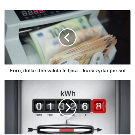
E
u
r
o
,
d
o
l
l
a
Euro, dollar dhe valuta të tjera – kursi zyrtar për sot
r
d
P
h
j
e
e
v
s
a
ë
l
t
u
ë
t
B
a
u