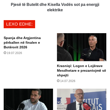
t
t
Pjesë të Butelit dhe Kisella Vodës sot pa energji
ë
e
elektrike
t
l
j
i
LEXO EDHE:
e
t
r
d
a
h
Spanja dhe Argjentina
–
e
përballen në finalen e
k
K
Botërorit 2026
u
i
19.07.2026
r
s
s
e
Krasniqi: Logon e Lojërave
i
l
Mesdhetare e prezantojmë së
z
l
shpejti
y
a
14.07.2026
r
V
t
o
a
d
r
ë
p
s
ë
s