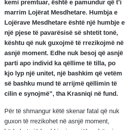
kemi premtuar, është e pamundur që t’i
marrim Lojërat Mesdhetare. Humbja e
Lojërave Mesdhetare është një humbje e
një pjese të pavarësisë së shtetit tonë,
kështu që nuk guxojmë të rrezikojmë në
asnjë moment. Edhe nuk besoj që asnjë
parti apo individ ka qëllime të tilla, po
kjo lyp një unitet, një bashkim që vetëm
së bashku mund të arrijmë qëllimin të
cilin e synojmë”, tha Krasniqi në fund.
Për të shmangur këtë skenar fatal që nuk
guxon të rrezikohet në asnjë moment,