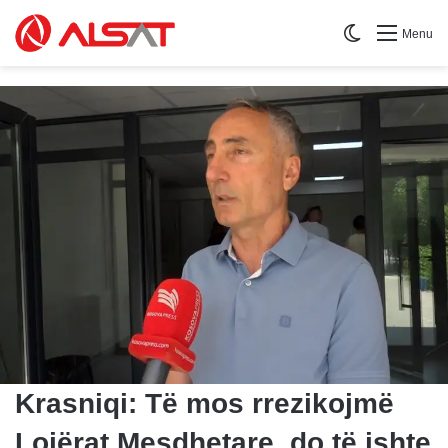
Switch skin
Menu
Krasniqi: Të mos rrezikojmë
Lojërat Mesdhetare, do të ishte