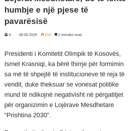
humbje e një pjese të
pavarësisë
A
08.06.2026
916
2 minutes read
Presidenti i Komitetit Olimpik të Kosovës,
Ismet Krasniqi, ka bërë thirrje për formimin
sa më të shpejtë të institucioneve të reja të
vendit, duke theksuar se vonesat politike
mund të ndikojnë negativisht në përgatitjet
për organizimin e Lojërave Mesdhetare
“Prishtina 2030”.