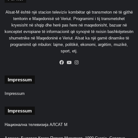
Alsat-M është një stacion televiziv kombëtar që transmeton në të gjithë
territorin e Maqedonisë së Veriut. Programimi i tij transmetohet
kryesisht në shqip dhe herë pas here në maqedonisht, bazuar në
konceptet evropiane të informacionit që synojnë të nxisin bashkëjetesën
shumetnike në Maqedoninë e Veriut. Alsat ka një gamë dinamike të
programimit që mbulon: lajme, politikë, ekonomi, argëtim, muzikë,
sport, etj.
Facebook
YouTube
Instagram
Impressum
Impressum
Impressum
Национална телевизија АЛСАТ М