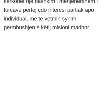
kërkohet një bashkim i menjëhershëm i
forcave përtej çdo interesi partiak apo
individual, me të vetmin synim
përmbushjen e këtij misioni madhor.