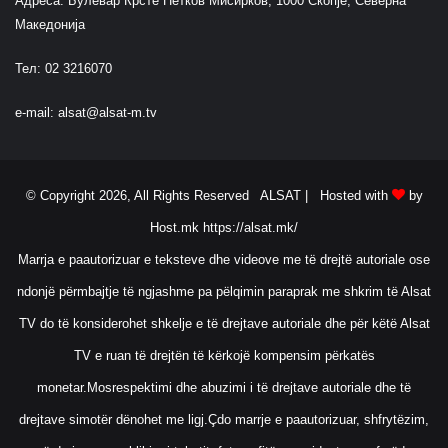
Адреса: Булевар Крсте Петков Мисирков, 1000 Скопје, Северна
Македонија
Тел: 02 3216070
e-mail:
alsat@alsat-m.tv
© Copyright 2026, All Rights Reserved ALSAT |
Hosted with
by
Host.mk
https://alsat.mk/
Marrja e paautorizuar e teksteve dhe videove me të drejtë autoriale ose
ndonjë përmbajtje të ngjashme pa pëlqimin paraprak me shkrim të Alsat
TV do të konsiderohet shkelje e të drejtave autoriale dhe për këtë Alsat
TV e ruan të drejtën të kërkojë kompensim përkatës
monetar.Mosrespektimi dhe abuzimi i të drejtave autoriale dhe të
drejtave simotër dënohet me ligj.Çdo marrje e paautorizuar, shfrytëzim,