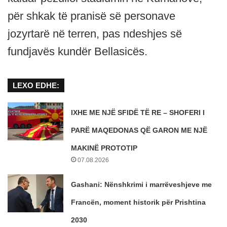
për shkak të pranisë së personave
jozyrtarë në terren, pas ndeshjes së
fundjavës kundër Bellasicës.
LEXO EDHE:
IXHE ME NJË SFIDË TË RE – SHOFERI I
PARË MAQEDONAS QË GARON ME NJË
MAKINË PROTOTIP
07.08.2026
Gashani: Nënshkrimi i marrëveshjeve me
Francën, moment historik për Prishtina
2030