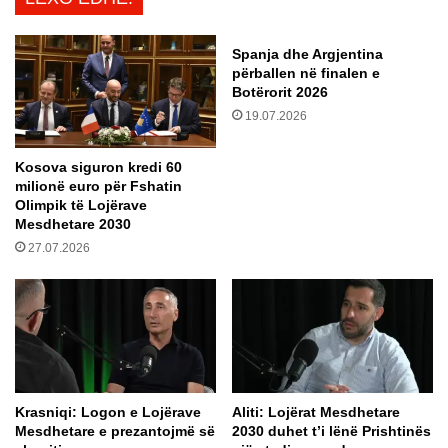
j
ë
e
n
ç
Spanja dhe Argjentina
e
a
përballen në finalen e
g
r
Botërorit 2026
o
n
19.07.2026
c
x
i
i
Kosova siguron kredi 60
o
t
milionë euro për Fshatin
j
“
Olimpik të Lojërave
m
l
Mesdhetare 2030
ë
u
27.07.2026
,
f
p
t
o
ë
r
n
n
”
u
m
k
e
d
s
Krasniqi: Logon e Lojërave
​Aliti: Lojërat Mesdhetare
o
A
Mesdhetare e prezantojmë së
2030 duhet t’i lënë Prishtinës
t
r