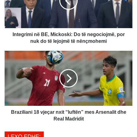
g
r
i
m
i
n
Integrimi në BE, Mickoski: Do të negociojmë, por
ë
nuk do të lejojmë të nënçmohemi
B
E
B
,
r
M
a
i
z
c
i
k
l
o
i
s
a
k
n
i
i
Braziliani 18 vjeçar nxit “luftën” mes Arsenalit dhe
:
1
Real Madridit
D
8
o
v
LEXO EDHE:
t