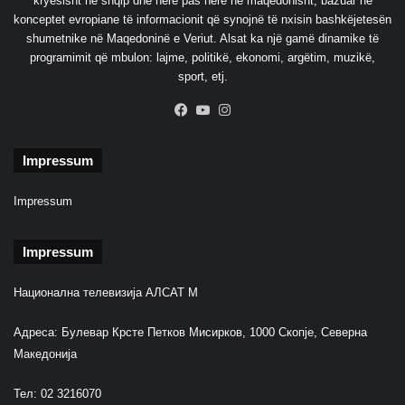
kryesisht në shqip dhe herë pas here në maqedonisht, bazuar në
t
konceptet evropiane të informacionit që synojnë të nxisin bashkëjetesën
shumetnike në Maqedoninë e Veriut. Alsat ka një gamë dinamike të
programimit që mbulon: lajme, politikë, ekonomi, argëtim, muzikë,
sport, etj.
Facebook
YouTube
Instagram
Impressum
Impressum
Impressum
Национална телевизија АЛСАТ М
Адреса: Булевар Крсте Петков Мисирков, 1000 Скопје, Северна
Македонија
Тел: 02 3216070