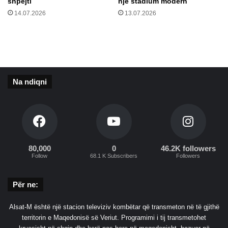
shpejti
një stadium modern
ë
s
14.07.2026
13.07.2026
l
e
e
n
j
a
o
l
j
i
m
t
Na ndiqni
ë
d
t
h
ë
e
n
R
ë
e
n
a
ç
l
80,000
0
46.2K followers
Follow
68.1 K Subscribers
Followers
m
M
o
a
h
d
Për ne:
e
r
m
i
Alsat-M është një stacion televiziv kombëtar që transmeton në të gjithë
i
d
territorin e Maqedonisë së Veriut. Programimi i tij transmetohet
i