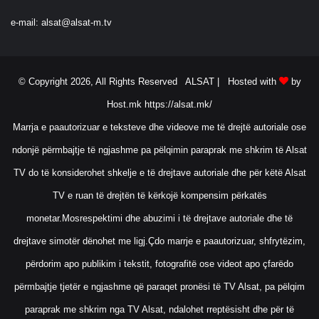
e-mail:
alsat@alsat-m.tv
© Copyright 2026, All Rights Reserved ALSAT |
Hosted with
by
Host.mk
https://alsat.mk/
Marrja e paautorizuar e teksteve dhe videove me të drejtë autoriale ose
ndonjë përmbajtje të ngjashme pa pëlqimin paraprak me shkrim të Alsat
TV do të konsiderohet shkelje e të drejtave autoriale dhe për këtë Alsat
TV e ruan të drejtën të kërkojë kompensim përkatës
monetar.Mosrespektimi dhe abuzimi i të drejtave autoriale dhe të
drejtave simotër dënohet me ligj.Çdo marrje e paautorizuar, shfrytëzim,
përdorim apo publikim i tekstit, fotografitë ose videot apo çfarëdo
përmbajtje tjetër e ngjashme që paraqet pronësi të TV Alsat, pa pëlqim
paraprak me shkrim nga TV Alsat, ndalohet rreptësisht dhe për të