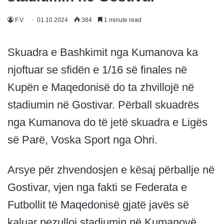
F.V
01.10.2024
384
1 minute read
Skuadra e Bashkimit nga Kumanova ka
njoftuar se sfidën e 1/16 së finales në
Kupën e Maqedonisë do ta zhvillojë në
stadiumin në Gostivar. Përball skuadrës
nga Kumanova do të jetë skuadra e Ligës
së Parë, Voska Sport nga Ohri.
Arsye për zhvendosjen e kësaj përballje në
Gostivar, vjen nga fakti se Federata e
Futbollit të Maqedonisë gjatë javës së
kaluar pezulloi stadiumin në Kumanovë,