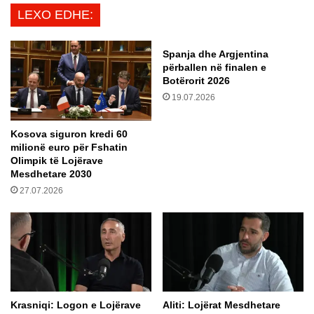
o
r
LEXO EDHE:
n
d
j
i
e
m
Spanja dhe Argjentina
t
e
përballen në finalen e
ë
b
Botërorit 2026
n
r
19.07.2026
u
u
s
t
Kosova siguron kredi 60
h
a
milionë euro për Fshatin
t
l
Olimpik të Lojërave
a
e
Mesdhetare 2030
r
n
27.07.2026
i
ë
t
d
u
i
k
s
r
a
a
q
i
y
n
t
Krasniqi: Logon e Lojërave
​Aliti: Lojërat Mesdhetare
a
e