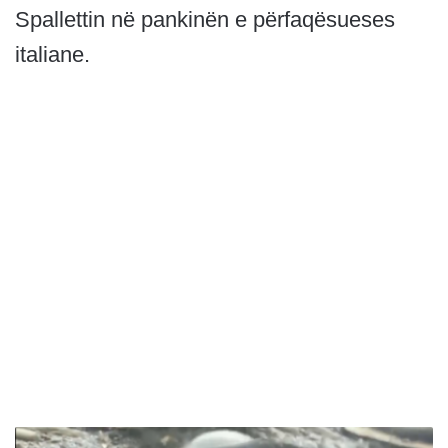
Spallettin në pankinën e përfaqësueses
italiane.
T