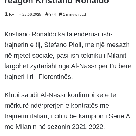
reagon Kristiano Ronaldo
F.V
25.06.2025
344
1 minute read
Кristiano Ronaldo ka falënderuar ish-
trajnerin e tij, Stefano Pioli, me një mesazh
në rrjetet sociale, pasi ish-tekniku i Milanit
largohet zyrtarisht nga Al-Nassr për t’u bërë
trajneri i ri i Fiorentinës.
Klubi saudit Al-Nassr konfirmoi këtë të
mërkurë ndërprerjen e kontratës me
trajnerin italian, i cili u bë kampion i Serie A
me Milanin në sezonin 2021-2022.