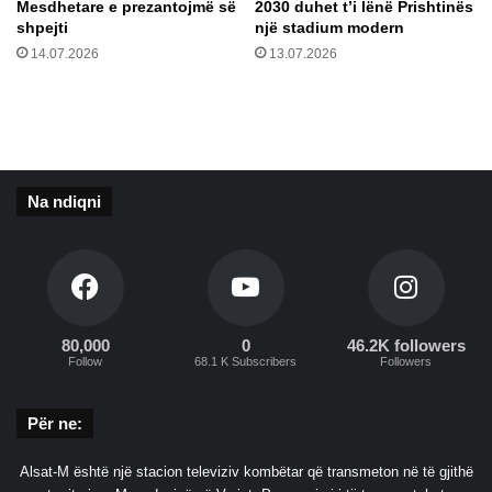
Mesdhetare e prezantojmë së
2030 duhet t’i lënë Prishtinës
s
t
shpejti
një stadium modern
e
14.07.2026
13.07.2026
Na ndiqni
80,000
0
46.2K followers
Follow
68.1 K Subscribers
Followers
Për ne:
Alsat-M është një stacion televiziv kombëtar që transmeton në të gjithë