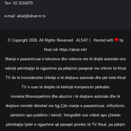
Тел: 02 3216070
e-mail:
alsat@alsat-m.tv
© Copyright 2026, All Rights Reserved ALSAT |
Hosted with
by
Host.mk
https://alsat.mk/
Marrja e paautorizuar e teksteve dhe videove me të drejtë autoriale ose
ndonjë përmbajtje të ngjashme pa pëlqimin paraprak me shkrim të Alsat
TV do të konsiderohet shkelje e të drejtave autoriale dhe për këtë Alsat
TV e ruan të drejtën të kërkojë kompensim përkatës
monetar.Mosrespektimi dhe abuzimi i të drejtave autoriale dhe të
drejtave simotër dënohet me ligj.Çdo marrje e paautorizuar, shfrytëzim,
përdorim apo publikim i tekstit, fotografitë ose videot apo çfarëdo
përmbajtje tjetër e ngjashme që paraqet pronësi të TV Alsat, pa pëlqim