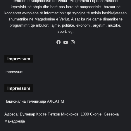
territorin e Maqedonisë së Veriut. Programimi i tij transmetohet
kryesisht në shqip dhe herë pas here në maqedonisht, bazuar në
konceptet evropiane të informacionit që synojnë të nxisin bashkëjetesën
shumetnike në Maqedoninë e Veriut. Alsat ka një gamë dinamike të
programimit që mbulon: lajme, politikë, ekonomi, argëtim, muzikë,
sport, etj.
Facebook
YouTube
Instagram
Impressum
Impressum
Impressum
Национална телевизија АЛСАТ М
Адреса: Булевар Крсте Петков Мисирков, 1000 Скопје, Северна
Македонија