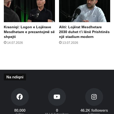
a
n
m
t
p
e
i
l
o
e
Krasniqi: Logon e Lojërave
​Aliti: Lojërat Mesdhetare
n
f
Mesdhetare e prezantojmë së
2030 duhet t’i lënë Prishtinës
s
o
shpejti
një stadium modern
n
14.07.2026
13.07.2026
a
t
a
t
e
t
Na ndiqni
i
j
m
e
u
l
t
80,000
0
46.2K followers
Follow
68.1 K Subscribers
Followers