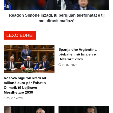
ë
i
n
m
o
o
Reagon Simone Inzagi, iu përgjuan telefonatat e tij
n
n
me ultrasit mafiozë
g
e
o
I
LEXO EDHE:
l
n
i
z
n
a
Spanja dhe Argjentina
e
g
përballen në finalen e
f
i
Botërorit 2026
i
,
19.07.2026
t
i
o
u
Kosova siguron kredi 60
r
p
milionë euro për Fshatin
e
ë
Olimpik të Lojërave
s
r
Mesdhetare 2030
n
g
27.07.2026
ë
j
C
u
h
a