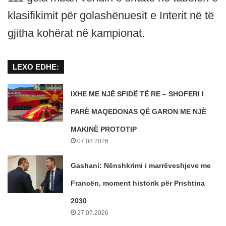
klasifikimit për golashënuesit e Interit në të
gjitha kohërat në kampionat.
LEXO EDHE:
IXHE ME NJË SFIDË TË RE – SHOFERI I
PARË MAQEDONAS QË GARON ME NJË
MAKINË PROTOTIP
07.08.2026
Gashani: Nënshkrimi i marrëveshjeve me
Francën, moment historik për Prishtina
2030
27.07.2026