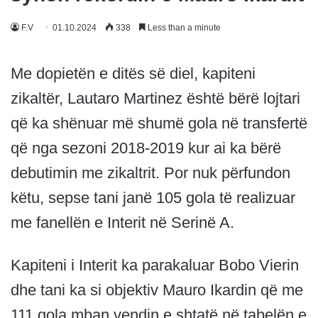
F.V
01.10.2024
338
Less than a minute
Me dopietën e ditës së diel, kapiteni
zikaltër, Lautaro Martinez është bërë lojtari
që ka shënuar më shumë gola në transfertë
që nga sezoni 2018-2019 kur ai ka bërë
debutimin me zikaltrit. Por nuk përfundon
këtu, sepse tani janë 105 gola të realizuar
me fanellën e Interit në Serinë A.
Kapiteni i Interit ka parakaluar Bobo Vierin
dhe tani ka si objektiv Mauro Ikardin që me
111 gola mban vendin e shtatë në tabelën e