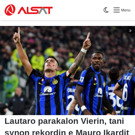
Switch skin
Menu
Lautaro parakalon Vierin, tani
synon rekordin e Mauro Ikardit