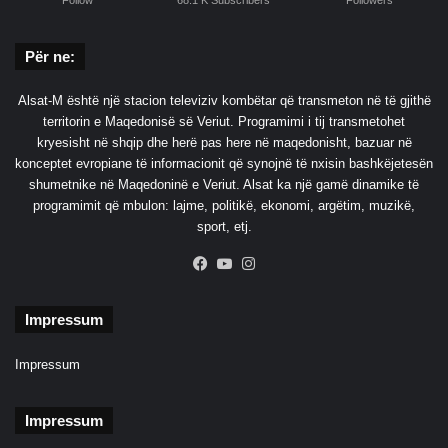
r
a
s
Për ne:
i
t
Alsat-M është një stacion televiziv kombëtar që transmeton në të gjithë
m
territorin e Maqedonisë së Veriut. Programimi i tij transmetohet
a
kryesisht në shqip dhe herë pas here në maqedonisht, bazuar në
f
konceptet evropiane të informacionit që synojnë të nxisin bashkëjetesën
i
shumetnike në Maqedoninë e Veriut. Alsat ka një gamë dinamike të
o
programimit që mbulon: lajme, politikë, ekonomi, argëtim, muzikë,
z
sport, etj.
ë
Facebook
YouTube
Instagram
Impressum
Impressum
Impressum