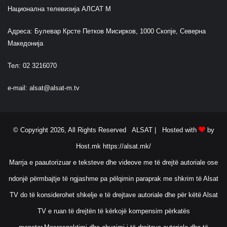
Национална телевизија АЛСАТ М
Адреса: Булевар Крсте Петков Мисирков, 1000 Скопје, Северна
Македонија
Тел: 02 3216070
e-mail:
alsat@alsat-m.tv
© Copyright 2026, All Rights Reserved ALSAT |
Hosted with
by
Host.mk
https://alsat.mk/
Marrja e paautorizuar e teksteve dhe videove me të drejtë autoriale ose
ndonjë përmbajtje të ngjashme pa pëlqimin paraprak me shkrim të Alsat
TV do të konsiderohet shkelje e të drejtave autoriale dhe për këtë Alsat
TV e ruan të drejtën të kërkojë kompensim përkatës