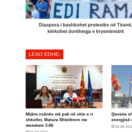
kërkohet
dorëheqja
e
kryeministrit
Diaspora i bashkohet protestës në Tiranë
kërkohet dorëheqja e kryeministrit
LEXO EDHE:
Mijëra nxënës më pak në vitin e ri
Qeveria sh
shkollor, Matura Shtetërore me
energjisë 
mesatare 3.66
06.08.202