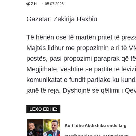
Z H
05.07.2026
Gazetar: Zekirija Haxhiu
Të hënën ose të martën pritet të pr
Majtës lidhur me propozimin e ri t
postës, pasi propozimi paraprak që të
Megjithatë, vështirë se partitë të lëv
komunikatat e fundit partiake ku kund
janë të reja. Dyshojnë se qëllimi i Q
LEXO EDHE:
Kurti dhe Abdixhiku ende larg
marrëveshjes për institucionet