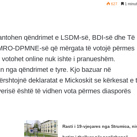
627
1 minut
ezantohen qëndrimet e LSDM-së, BDI-së dhe Të
ë VMRO-DPMNE-së që mërgata të votojë përmes
 votohet online nuk ishte i pranueshëm.
izin nga qëndrimet e tyre. Kjo bazuar në
ërshtojnë deklaratat e Mickoskit se kërkesat e 
everisë është të vidhen vota përmes diasporës
Rasti i 19-vjeçares nga Strumica, ni
hetim i thelluar për neglizhencë