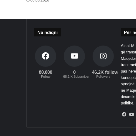
06.08.2026
Na ndiqni
Për n
Alsat-M 
që transm
Maqedoni
transmet
pas here
80,000
0
46.2K followers
Follow
68.1 K Subscribers
Followers
koncepte
synojnë 
në Maqed
dinamike
politikë,
Fac