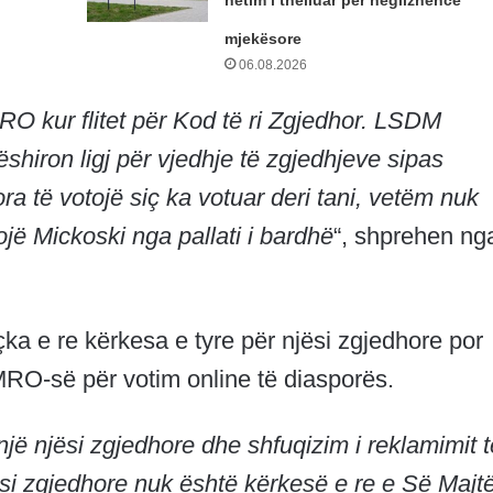
mjekësore
06.08.2026
kur flitet për Kod të ri Zgjedhor. LSDM
shiron ligj për vjedhje të zgjedhjeve sipas
 të votojë siç ka votuar deri tani, vetëm nuk
jë Mickoski nga pallati i bardhë
“, shprehen ng
a e re kërkesa e tyre për njësi zgjedhore por
VMRO-së për votim online të diasporës.
një njësi zgjedhore dhe shfuqizim i reklamimit t
jësi zgjedhore nuk është kërkesë e re e Së Majt