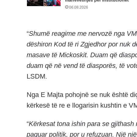
06.08.2026
“
Shumë reagime me nervozë nga VMRO 
dëshiron Kod të ri Zgjedhor por nuk dë
masave të Mickoskit. Duam që diaspora
duam që në vend të diasporës, të voto
LSDM.
Nga E Majta pohojnë se nuk është diçk
kërkesë të re e llogarisin kushtin e 
“
Kërkesat tona ishin para se gjithash 
paguar politik, por u refuzuan. Një n