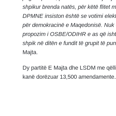
shpikur brenda natës, për këtë flitet 
DPMNE insiston është se votimi elekt
për demokracinë e Maqedonisë. Nuk 
propozim i OSBE/ODIHR e as që ishte 
shpik në ditën e fundit të grupit të p
Majta.
Dy partitë E Majta dhe LSDM me qëllim
kanë dorëzuar 13,500 amendamente.