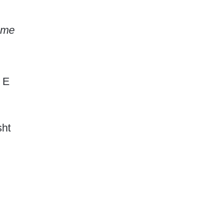
shme
a E
sht