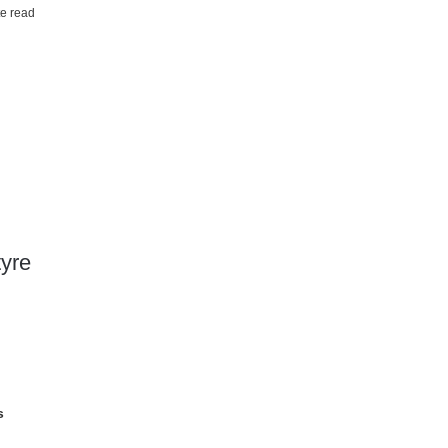
e read
tyre
s