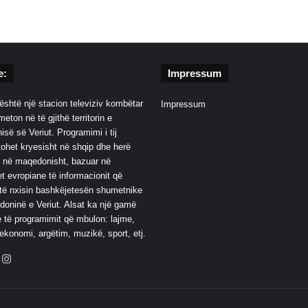
e:
Impressum
është një stacion televiziv kombëtar
Impressum
eton në të gjithë territorin e
së së Veriut. Programimi i tij
ohet kryesisht në shqip dhe herë
 në maqedonisht, bazuar në
t evropiane të informacionit që
të nxisin bashkëjetesën shumetnike
oninë e Veriut. Alsat ka një gamë
 të programimit që mbulon: lajme,
 ekonomi, argëtim, muzikë, sport, etj.
ebook
YouTube
Instagram