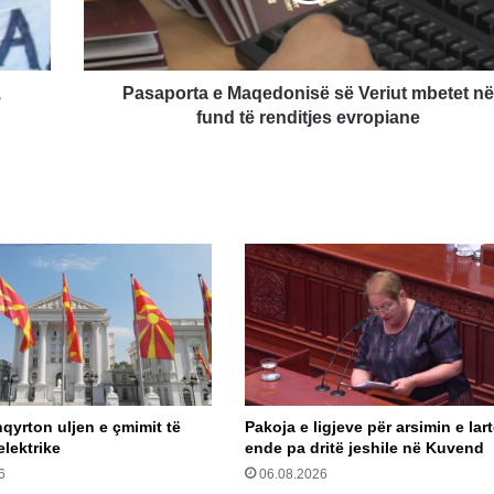
në
fund
të
renditjes
,
Pasaporta e Maqedonisë së Veriut mbetet në
evropiane
fund të renditjes evropiane
qyrton uljen e çmimit të
Pakoja e ligjeve për arsimin e lar
elektrike
ende pa dritë jeshile në Kuvend
6
06.08.2026