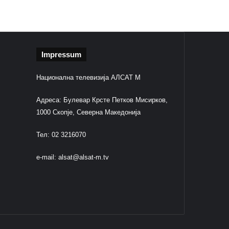
Impressum
Национална телевизија АЛСАТ М
Адреса: Булевар Крсте Петков Мисирков,
1000 Скопје, Северна Македонија
Тел: 02 3216070
e-mail:
alsat@alsat-m.tv