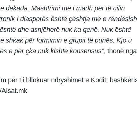
me dekada. Mashtrimi më i madh për të cilin
ronik i diasporës është çështja më e rëndësi
është dhe asnjëherë nuk ka qenë. Nuk është
shkak për formimin e grupit të punës. Kjo u
unës e për çka nuk kishte konsensus”
, thonë ng
 për t’i bllokuar ndryshimet e Kodit, bashkëri
/Alsat.mk